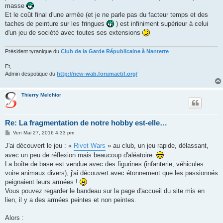
g
masse
e
Et le coût final d'une armée (et je ne parle pas du facteur temps et des
taches de peinture sur les fringues
) est infiniment supérieur à celui
d'un jeu de société avec toutes ses extensions
Président tyranique du
Club de la Garde Républicaine à Nanterre
Et,
Admin despotique du
http://new-wab.forumactif.org/
Thierry Melchior
Re: La fragmentation de notre hobby est-elle…
M
Ven Mai 27, 2016 4:33 pm
e
s
J'ai découvert le jeu : «
Rivet Wars
» au club, un jeu rapide, délassant,
s
avec un peu de réflexion mais beaucoup d'aléatoire.
a
g
La boîte de base est vendue avec des figurines (infanterie, véhicules
e
voire animaux divers), j'ai découvert avec étonnement que les passionnés
peignaient leurs armées !
Vous pouvez regarder le bandeau sur la page d'accueil du site mis en
lien, il y a des armées peintes et non peintes.
Alors :