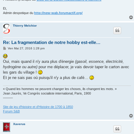
Et,
Admin despotique du
http://new-wab.forumactif.org/
Thierry Melchior
Re: La fragmentation de notre hobby est-elle…
M
Ven Mai 27, 2016 1:28 pm
e
s
s
Oui, mais quand il n'y aura plus d'énergie
(gasoil, essence, électricité,
a
g
hydrogène ou autre)
pour me déplacer, je vais devoir taper le carton avec
e
les gars du village !
Et je ne sais pas où puisqu'il n'y a plus de café…
« Quand les hommes ne peuvent changer les choses, ils changent les mots. »
Jean Jaurès, Ve Congrès socialiste international, Paris, 1900
———
Site de jeu d'histoire et d'Histoire de 1700 à 1850
Forum S&B
Xaverus