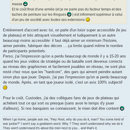
masse
Et le coût final d'une armée (et je ne parle pas du facteur temps et des
taches de peinture sur les fringues
) est infiniment supérieur à celui
d'un jeu de société avec toutes ses extensions
Entièrement d'accord avec toi, on parle d'un loisir super accessible (le jeu
de plateau) et très attrayant visuellement et ludiquement à un autre
beaucoup moins accessible: il faut déjà aimer un minimum l'histoire,
aimer peindre, fabriquer des décors ....ça limite quand même le nombre
de participants potentiels.
Perso, j'ai l'impression qu'on a perdu beaucoup de monde il y a 15-20 ans
quand les jeux vidéos de stratégie ou de bataille sont devenus corrects
au niveau des graphismes et facilement jouables en réseau, ne sont plus
resté chez nous que les "hardcore", des gars qui aiment peindre autant
sinon plus que jouer. Depuis, j'ai pas l'impression qu'on ai perdu beaucoup
de monde. Après, en tant que joueur isolé, c'est un avis 100% subjectif
Pour le coût, Custodes, j'ai des collègues fans de jeux de plateau qui
achètent tout ce qui sort ou presque (sans avoir le temps d'y jouer
d'ailleurs). Si nos banquiers se connaissent, le mien doit être content
When I go home, people ask me, "Hey Hoot, why do you do it, man? You some kind of
war junkie?" I won't say a goddamn word. Why ? They won't understand why we do it.
They won't understand it's about the men next to you... and that's it.