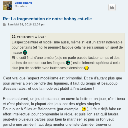
usinesmanu
Donateur
Re: La fragmentation de notre hobby est-elle…
M
Sam Mai 28, 2016 12:04 pm
e
s
s
CUSTODES a écrit :
a
g
L'aspect peinture et modélisme aussi, même s'il est un attrait indéniable
e
pour certains (et moi le premier) fait que cela ne sera jamais un sport de
masse
Et le coût final d'une armée (et je ne parle pas du facteur temps et des
taches de peinture sur les fringues
) est infiniment supérieur à celui
d'un jeu de société avec toutes ses extensions
C'est vrai que l'aspect modélisme est primordial. Et ce d'autant plus que
pour arriver à bien peindre des figurines, il faut du temps et beaucoup
d'essais ratés, et que la mode est plutôt à l'instantané !
En caricaturant, un jeu de plateau, on ouvre la boite et on joue, c'est beau
et c'est plaisant, la plupart des jeux ont des règles simples.
Pour jouer à Silex et Baïonnette (par exemple !
), il faut déjà faire un
effort intellectuel pour comprendre la règle, et puis l'on sait qu'il faudra
peut-être plusieurs parties pour bien la maîtriser, et puis si l'on veut
peindre une armée il faut déjà monter une liste d'armée, trouver un