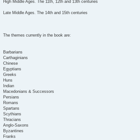
High Middle Ages. The 11th, 12th and 13th centuries
Late Middle Ages. The 14th and 15th centuries
The themes currently in the book are:
Barbarians
Carthaginians
Chinese
Egyptians
Greeks
Huns
Indian
Macedonians & Successors
Persians
Romans
Spartans
Scythians
Thracians
Anglo-Saxons
Byzantines
Franks