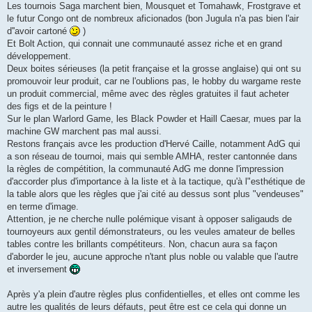
Les tournois Saga marchent bien, Mousquet et Tomahawk, Frostgrave et
le futur Congo ont de nombreux aficionados (bon Jugula n'a pas bien l'air
d''avoir cartoné
)
Et Bolt Action, qui connait une communauté assez riche et en grand
développement.
Deux boites sérieuses (la petit française et la grosse anglaise) qui ont su
promouvoir leur produit, car ne l'oublions pas, le hobby du wargame reste
un produit commercial, même avec des règles gratuites il faut acheter
des figs et de la peinture !
Sur le plan Warlord Game, les Black Powder et Haill Caesar, mues par la
machine GW marchent pas mal aussi.
Restons français avce les production d'Hervé Caille, notamment AdG qui
a son réseau de tournoi, mais qui semble AMHA, rester cantonnée dans
la règles de compétition, la communauté AdG me donne l'impression
d'accorder plus d'importance à la liste et à la tactique, qu'à l"esthétique de
la table alors que les règles que j'ai cité au dessus sont plus "vendeuses"
en terme d'image.
Attention, je ne cherche nulle polémique visant à opposer saligauds de
tournoyeurs aux gentil démonstrateurs, ou les veules amateur de belles
tables contre les brillants compétiteurs. Non, chacun aura sa façon
d'aborder le jeu, aucune approche n'tant plus noble ou valable que l'autre
et inversement
Après y'a plein d'autre règles plus confidentielles, et elles ont comme les
autre les qualités de leurs défauts, peut être est ce cela qui donne un