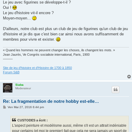
Le jeu avec figurines se développe-t-il ?
Oui !
Le jeu d'histoire vit-il encore ?
Moyen-moyen…
D'ailleurs, notre club est plus un club de jeu de figurines qu'un club de jeu
d'histoire et je dis que c'est bien car ainsi nous avons suffisamment de
membres pour vivre et exister.
« Quand les hommes ne peuvent changer les choses, ils changent les mots. »
Jean Jaurès, Ve Congrès socialiste international, Paris, 1900
———
Site de jeu d'histoire et d'Histoire de 1700 à 1850
Forum S&B
Siaba
Moderateur
Re: La fragmentation de notre hobby est-elle…
M
Ven Mai 27, 2016 6:44 pm
e
s
s
CUSTODES a écrit :
a
g
L'aspect peinture et modélisme aussi, même s'il est un attrait indéniable
e
pour certains (et moi le premier) fait que cela ne sera jamais un sport de