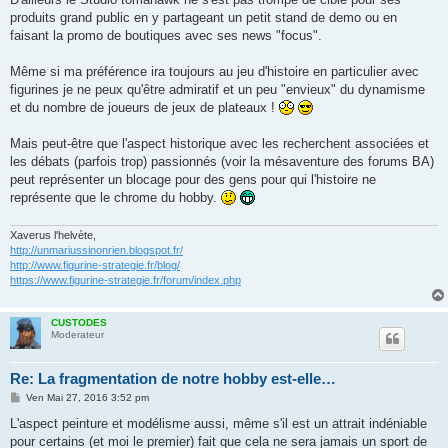
produits grand public en y partageant un petit stand de demo ou en
faisant la promo de boutiques avec ses news "focus".
Même si ma préférence ira toujours au jeu d'histoire en particulier avec
figurines je ne peux qu'être admiratif et un peu "envieux" du dynamisme
et du nombre de joueurs de jeux de plateaux !
Mais peut-être que l'aspect historique avec les recherchent associées et
les débats (parfois trop) passionnés (voir la mésaventure des forums BA)
peut représenter un blocage pour des gens pour qui l'histoire ne
représente que le chrome du hobby.
Xaverus l'helvète,
http://unmariussinonrien.blogspot.fr/
http://www.figurine-strategie.fr/blog/
https://www.figurine-strategie.fr/forum/index.php
CUSTODES
Moderateur
Re: La fragmentation de notre hobby est-elle…
M
Ven Mai 27, 2016 3:52 pm
e
s
L'aspect peinture et modélisme aussi, même s'il est un attrait indéniable
s
pour certains (et moi le premier) fait que cela ne sera jamais un sport de
a