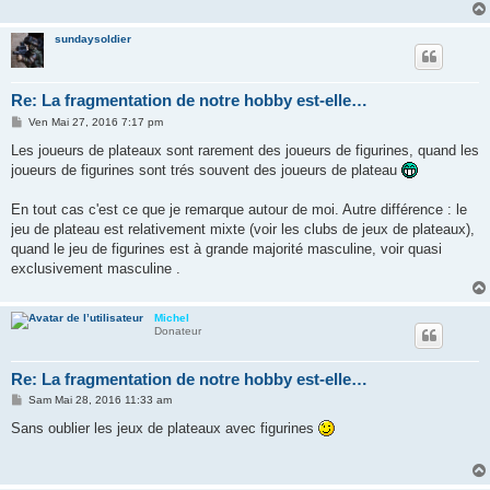
sundaysoldier
Re: La fragmentation de notre hobby est-elle…
M
Ven Mai 27, 2016 7:17 pm
e
s
Les joueurs de plateaux sont rarement des joueurs de figurines, quand les
s
joueurs de figurines sont trés souvent des joueurs de plateau
a
g
e
En tout cas c'est ce que je remarque autour de moi. Autre différence : le
jeu de plateau est relativement mixte (voir les clubs de jeux de plateaux),
quand le jeu de figurines est à grande majorité masculine, voir quasi
exclusivement masculine .
Michel
Donateur
Re: La fragmentation de notre hobby est-elle…
M
Sam Mai 28, 2016 11:33 am
e
s
Sans oublier les jeux de plateaux avec figurines
s
a
g
e