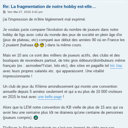
Re: La fragmentation de notre hobby est-elle…
M
Ven Mai 27, 2016 3:42 pm
e
s
j'ai l'impression de m'être légèrement mal exprimé.
s
a
g
Je voulais juste comparer l'évolution du nombre de joueurs dans notre
e
hobby de figs avec celui du monde des jeux de société en plein âge d'or
(jeux de plateau, etc) comparé aux début des années 90 où en France les
2 jouaient (hahaaa
) dans la même cours.
Mais en 10 ans ce sont des milliers de joueurs actifs, des clubs et des
boutiques de revendeurs partout, de très gros éditeurs/distributeurs même
français (ex : asmodee/Ystari, Ielo etc), des sites en pagaille tel
tric trac
avec leurs propres salariés etc. qui apparaissent. Une vitalité
impressionnante !
Un club de jeux du XIIème arrondissement qui monte une convention
annuelle depuis 5 années seulement et qui a eu plus de 10 000 visiteurs
en 2015 le tout avec
une belle page
!
Alors que la LEM notre convention du KB vielle de plus de 15 ans qui va
avoir lieu une semaine plus tôt ne drainera qu'une centaine de personnes
(joueurs compris).
D'ailleurs le Studio tomahawk ne s'est pas trompé de cible pour ses