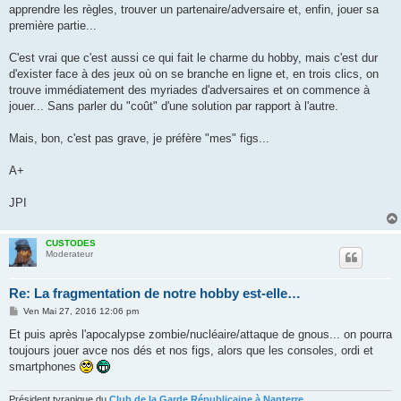
apprendre les règles, trouver un partenaire/adversaire et, enfin, jouer sa
première partie...
C'est vrai que c'est aussi ce qui fait le charme du hobby, mais c'est dur
d'exister face à des jeux où on se branche en ligne et, en trois clics, on
trouve immédiatement des myriades d'adversaires et on commence à
jouer... Sans parler du "coût" d'une solution par rapport à l'autre.
Mais, bon, c'est pas grave, je préfère "mes" figs...
A+
JPI
CUSTODES
Moderateur
Re: La fragmentation de notre hobby est-elle…
M
Ven Mai 27, 2016 12:06 pm
e
s
Et puis après l'apocalypse zombie/nucléaire/attaque de gnous... on pourra
s
toujours jouer avce nos dés et nos figs, alors que les consoles, ordi et
a
g
smartphones
e
Président tyranique du
Club de la Garde Républicaine à Nanterre