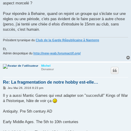
aspect morcelé ?
Pour répondre à Behaine, quand on rejoint un groupe qui s'éclate sur une
règles ou une période, c'ets pas évident de le faire passer à autre chose
(perso, j'ai tenté une chiée d efois d'introduire le 15mm au club, sans
succès, c'est humain.
Président tyranique du
Club de la Garde Républicaine à Nanterre
Et,
Admin despotique du
http://new-wab.forumactif.org/
Michel
Donateur
Re: La fragmentation de notre hobby est-elle…
M
Jeu Mai 26, 2016 8:23 pm
e
s
Il y a aussi Mantic Games qui veut adapter son "succesfull" Kings of War
s
á l'historique, hâte de voir ça
a
g
e
Antiquity. Pre 5th century AD
Early Middle Ages. The 5th to 10th centuries