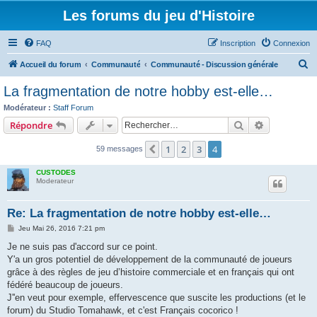
Les forums du jeu d'Histoire
FAQ
Inscription
Connexion
R
Accueil du forum
Communauté
Communauté - Discussion générale
e
La fragmentation de notre hobby est-elle…
c
Modérateur :
Staff Forum
h
Rechercher
Recherche 
Répondre
e
1
2
3
4
Précédent
59 messages
r
c
CUSTODES
Moderateur
h
e
Re: La fragmentation de notre hobby est-elle…
r
M
Jeu Mai 26, 2016 7:21 pm
e
s
Je ne suis pas d'accord sur ce point.
s
Y'a un gros potentiel de développement de la communauté de joueurs
a
g
grâce à des règles de jeu d’histoire commerciale et en français qui ont
e
fédéré beaucoup de joueurs.
J''en veut pour exemple, effervescence que suscite les productions (et le
forum) du Studio Tomahawk, et c'est Français cocorico !