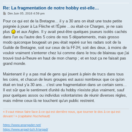
Re: La fragmentation de notre hobby est-elle…
M
Dim Juin 05, 2016 4:59 pm
e
s
Pour ce qui est de la Bretagne... il y a 30 ans on était une toute petite
s
poignée à jouer à La Flèche et l'Épée ...ou était-ce Charges, je ne sais
a
g
plus
et aux Aigles. Il y avait peut-être quelques joueurs isolés cachés
e
dans l'un ou l'autre des 5 coins de nos 5 départements, mais grosso
modo quiconque bougeait un peu était repéré sur les radars soit de la
Guilde de Bretagne, soit sur ceux de la FFJH, soit des deux, à moins de
vouloir vraiment s'enterrer chez lui comme dans le trou de blaireau que j'ai
trouvé tout-à-l'heure en haut de mon champ ; et en tout ça ne faisait pas
grand monde.
Maintenant il y a pas mal de gens qui jouent à plein de trucs dans tous
les coins, et chacun de leurs groupes est aussi nombreux que ce qu'on
était en tout y'a 30 ans... c'est une fragmentation dans un certain sens...
Il est sûr que le sentiment d'unité du hobby n'existe plus vraiment, sauf
pour quelques assos ou individus volontaristes de réunir diverses règles,
mais même ceux-là ne touchent qu'un public restreint.
« Il vaut mieux faire face à ce qui est derrière nous, que tourner le dos à ce qui est
devant ! »
(capitaine Huchehault)
https://www.anargader.net/
https://www.argad-bzh.fr/argad/