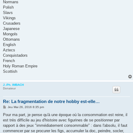
Normans
Polish
Slavs
Vikings
Crusaders
Japanese
Mongols
Ottomans
English
Aztecs
Conquistadors
French
Holy Roman Empire
Scottish
J.-Ph. IMBACH
Donateur
Re: La fragmentation de notre hobby est-elle…
M
Jeu Mai 26, 2016 8:35 pm
e
s
Pour ma part, je pense qu'à une époque où la consommation est reine, il
s
est très difficile au jeu d'histoire avec figurines de se positionner par
a
g
rapport à des jeux "immédiatement consommable" : dans l'absolu, il faut
e
commencer par se procurer les figs, accumuler la doc, peindre, socler,