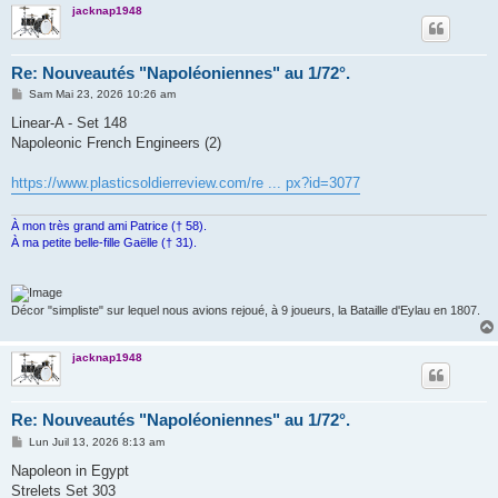
jacknap1948
Re: Nouveautés "Napoléoniennes" au 1/72°.
M
Sam Mai 23, 2026 10:26 am
e
s
Linear-A - Set 148
s
Napoleonic French Engineers (2)
a
g
e
https://www.plasticsoldierreview.com/re ... px?id=3077
À mon très grand ami Patrice († 58).
À ma petite belle-fille Gaëlle († 31).
Décor "simpliste" sur lequel nous avions rejoué, à 9 joueurs, la Bataille d'Eylau en 1807.
jacknap1948
Re: Nouveautés "Napoléoniennes" au 1/72°.
M
Lun Juil 13, 2026 8:13 am
e
s
Napoleon in Egypt
s
Strelets Set 303
a