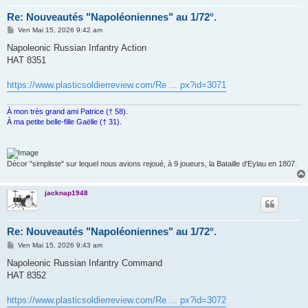
Re: Nouveautés "Napoléoniennes" au 1/72°.
M
Ven Mai 15, 2026 9:42 am
e
s
Napoleonic Russian Infantry Action
s
HAT 8351
a
g
e
https://www.plasticsoldierreview.com/Re ... px?id=3071
À mon très grand ami Patrice († 58).
À ma petite belle-fille Gaëlle († 31).
Décor "simpliste" sur lequel nous avions rejoué, à 9 joueurs, la Bataille d'Eylau en 1807.
jacknap1948
Re: Nouveautés "Napoléoniennes" au 1/72°.
M
Ven Mai 15, 2026 9:43 am
e
s
Napoleonic Russian Infantry Command
s
HAT 8352
a
g
e
https://www.plasticsoldierreview.com/Re ... px?id=3072