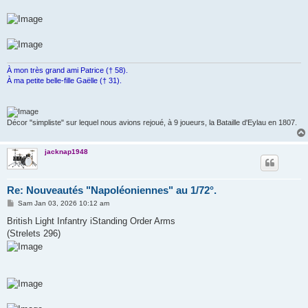
À mon très grand ami Patrice († 58).
À ma petite belle-fille Gaëlle († 31).
Décor "simpliste" sur lequel nous avions rejoué, à 9 joueurs, la Bataille d'Eylau en 1807.
jacknap1948
Re: Nouveautés "Napoléoniennes" au 1/72°.
M
Sam Jan 03, 2026 10:12 am
e
s
British Light Infantry iStanding Order Arms
s
(Strelets 296)
a
g
e