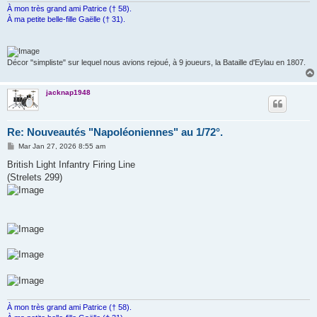
À mon très grand ami Patrice († 58).
À ma petite belle-fille Gaëlle († 31).
Décor "simpliste" sur lequel nous avions rejoué, à 9 joueurs, la Bataille d'Eylau en 1807.
jacknap1948
Re: Nouveautés "Napoléoniennes" au 1/72°.
M
Mar Jan 27, 2026 8:55 am
e
s
British Light Infantry Firing Line
s
(Strelets 299)
a
g
e
À mon très grand ami Patrice († 58).