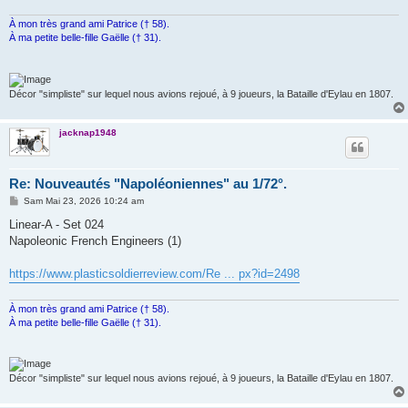
À mon très grand ami Patrice († 58).
À ma petite belle-fille Gaëlle († 31).
Décor "simpliste" sur lequel nous avions rejoué, à 9 joueurs, la Bataille d'Eylau en 1807.
jacknap1948
Re: Nouveautés "Napoléoniennes" au 1/72°.
M
Sam Mai 23, 2026 10:24 am
e
s
Linear-A - Set 024
s
Napoleonic French Engineers (1)
a
g
e
https://www.plasticsoldierreview.com/Re ... px?id=2498
À mon très grand ami Patrice († 58).
À ma petite belle-fille Gaëlle († 31).
Décor "simpliste" sur lequel nous avions rejoué, à 9 joueurs, la Bataille d'Eylau en 1807.