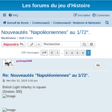
Les forums du jeu d'Histoire
FAQ
Inscription
Connexion
R
Accueil du forum
Communauté
Communauté - Vendeurs et fabricants
e
Nouveautés "Napoléoniennes" au 1/72°.
c
Modérateur :
Staff Forum
h
Rechercher
Recherche 
Répondre
e
Page
7
sur
7
1
3
4
5
6
7
Précédent
100 messages
r
…
c
jacknap1948
h
e
Re: Nouveautés "Napoléoniennes" au 1/72°.
r
M
Mer Déc 31, 2025 5:50 pm
e
s
British Light Infantry in square
s
(Strelets 300)
a
g
e