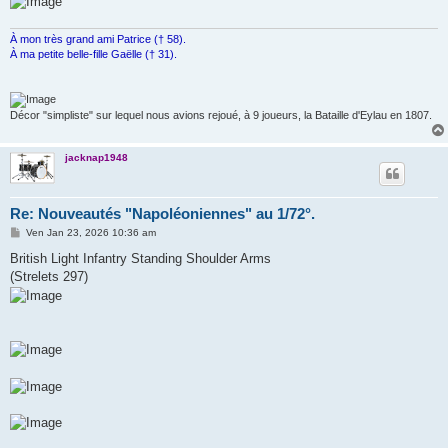
À mon très grand ami Patrice († 58).
À ma petite belle-fille Gaëlle († 31).
Décor "simpliste" sur lequel nous avions rejoué, à 9 joueurs, la Bataille d'Eylau en 1807.
jacknap1948
Re: Nouveautés "Napoléoniennes" au 1/72°.
M
Ven Jan 23, 2026 10:36 am
e
s
British Light Infantry Standing Shoulder Arms
s
(Strelets 297)
a
g
e