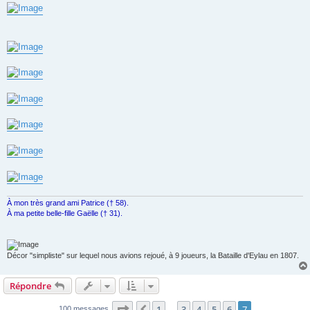
g
e
À mon très grand ami Patrice († 58).
À ma petite belle-fille Gaëlle († 31).
Décor "simpliste" sur lequel nous avions rejoué, à 9 joueurs, la Bataille d'Eylau en 1807.
Répondre
Page
7
sur
7
1
3
4
5
6
7
100 messages
…