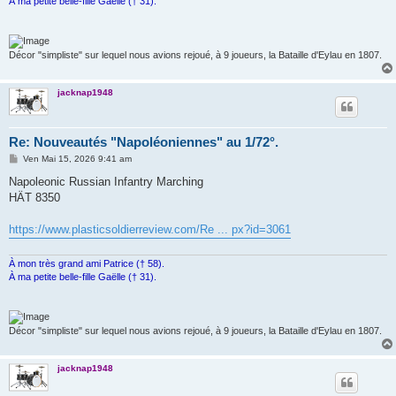
À ma petite belle-fille Gaëlle († 31).
Décor "simpliste" sur lequel nous avions rejoué, à 9 joueurs, la Bataille d'Eylau en 1807.
jacknap1948
Re: Nouveautés "Napoléoniennes" au 1/72°.
M
Ven Mai 15, 2026 9:41 am
e
s
Napoleonic Russian Infantry Marching
s
HÄT 8350
a
g
e
https://www.plasticsoldierreview.com/Re ... px?id=3061
À mon très grand ami Patrice († 58).
À ma petite belle-fille Gaëlle († 31).
Décor "simpliste" sur lequel nous avions rejoué, à 9 joueurs, la Bataille d'Eylau en 1807.
jacknap1948