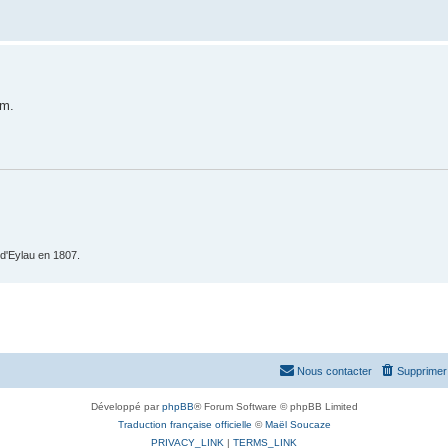
lm.
e d'Eylau en 1807.
Nous contacter
Supprimer 
Développé par
phpBB
® Forum Software © phpBB Limited
Traduction française officielle
©
Maël Soucaze
PRIVACY_LINK
|
TERMS_LINK