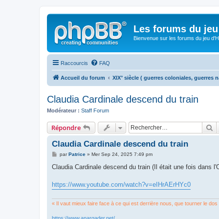
Les forums du jeu 
Bienvenue sur les forums du jeu d'Hi
Raccourcis
FAQ
Accueil du forum
XIX° siècle ( guerres coloniales, guerres n
Claudia Cardinale descend du train
Modérateur :
Staff Forum
R
Répondre
Claudia Cardinale descend du train
M
par
Patrice
»
Mer Sep 24, 2025 7:49 pm
e
s
Claudia Cardinale descend du train (Il était une fois dans l'
s
a
g
https://www.youtube.com/watch?v=eIHrAErHYc0
e
« Il vaut mieux faire face à ce qui est derrière nous, que tourner le dos
https://www.anargader.net/