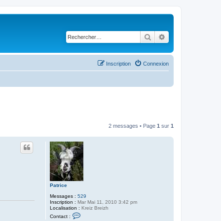
Rechercher
Recherche avancé
Inscription
Connexion
2 messages • Page
1
sur
1
Patrice
Messages :
529
Inscription :
Mar Mai 11, 2010 3:42 pm
Localisation :
Kreiz Breizh
C
Contact :
o