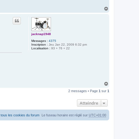
n
t
H
a
a
c
u
t
t
e
r
P
a
jacknap1948
t
r
Messages :
4375
i
Inscription :
Jeu Jan 22, 2009 6:32 pm
c
Localisation :
93 + 76 + 22
e
H
a
2 messages • Page
1
sur
1
u
t
Atteindre
tous les cookies du forum
Le fuseau horaire est réglé sur
UTC+01:00