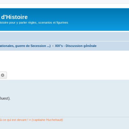
d'Histoire
stoire pour y parler règles, scenarios et figurines
ationales, guerre de Secession ...)
XIX°s - Discussion générale
echercher
Recherche avancée
Ouest).
 à ce qui est devant ! »
(capitaine Huchehault)