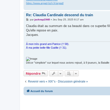
https://www.argad-bzh.fr/argad/
Re: Claudia Cardinale descend du train
M
par
jacknap1948
»
Jeu Sep 25, 2025 8:17 am
e
s
Claudia était au summum de sa beauté dans ce superbe fi
s
Qu'elle repose en paix.
a
g
Jacques.
e
À mon très grand ami Patrice († 58).
À ma petite belle-fille Gaëlle († 31).
Décor "simpliste" sur lequel nous avions rejoué, à 9 joueurs, la Bataill
Répondre
Revenir vers « XIX°s - Discussion générale »
Accueil du forum