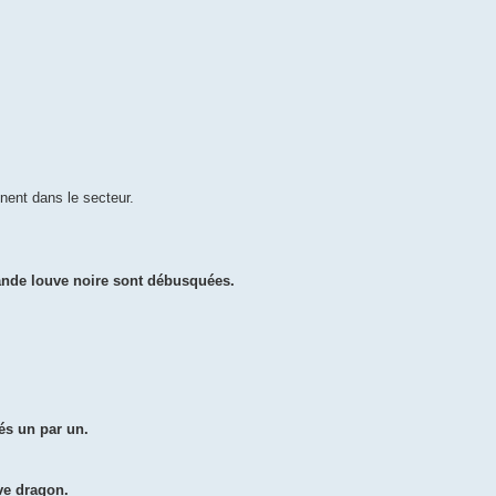
înent dans le secteur.
grande louve noire sont débusquées.
és un par un.
ve dragon.