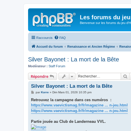
Les forums du jeu 
Bienvenue sur les forums du jeu d'Hi
Raccourcis
FAQ
Accueil du forum
Renaissance et Ancien Régime
Renaiss
Silver Bayonet : La mort de la Bête
Modérateur :
Staff Forum
R
Répondre
Silver Bayonet : La mort de la Bête
M
par
Korre
»
Dim Mars 01, 2026 10:35 pm
e
s
Retrouvez la campagne dans ces numéros :
s
https://www.vaevictismag.fr/fr/magazine ... n-jeu.html
a
g
https://www.vaevictismag.fr/fr/magazine ... n-jeu.html
e
Partie jouée au Club de Landerneau VVL.