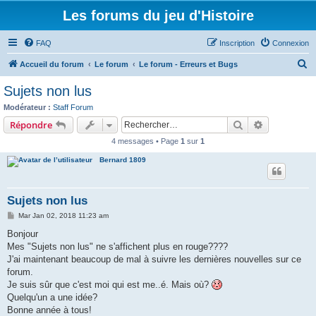
Les forums du jeu d'Histoire
FAQ
Inscription
Connexion
R
Accueil du forum
Le forum
Le forum - Erreurs et Bugs
e
Sujets non lus
c
Modérateur :
Staff Forum
h
Rechercher
Recherche 
Répondre
e
4 messages • Page
1
sur
1
r
Bernard 1809
c
h
Sujets non lus
e
M
Mar Jan 02, 2018 11:23 am
r
e
s
Bonjour
s
Mes "Sujets non lus" ne s'affichent plus en rouge????
a
g
J'ai maintenant beaucoup de mal à suivre les dernières nouvelles sur ce
e
forum.
Je suis sûr que c'est moi qui est me..é. Mais où?
Quelqu'un a une idée?
Bonne année à tous!