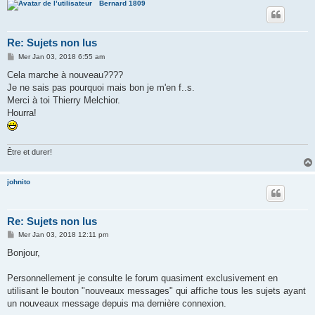
Bernard 1809
Re: Sujets non lus
M
Mer Jan 03, 2018 6:55 am
e
s
Cela marche à nouveau????
s
Je ne sais pas pourquoi mais bon je m'en f..s.
a
g
Merci à toi Thierry Melchior.
e
Hourra!
Être et durer!
johnito
Re: Sujets non lus
M
Mer Jan 03, 2018 12:11 pm
e
s
Bonjour,
s
a
g
Personnellement je consulte le forum quasiment exclusivement en
e
utilisant le bouton "nouveaux messages" qui affiche tous les sujets ayant
un nouveaux message depuis ma dernière connexion.