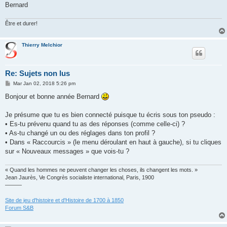
Bernard
Être et durer!
Thierry Melchior
Re: Sujets non lus
M
Mar Jan 02, 2018 5:26 pm
e
s
Bonjour et bonne année Bernard
s
a
g
Je présume que tu es bien connecté puisque tu écris sous ton pseudo :
e
• Es-tu prévenu quand tu as des réponses (comme celle-ci) ?
• As-tu changé un ou des réglages dans ton profil ?
• Dans « Raccourcis » (le menu déroulant en haut à gauche), si tu cliques
sur « Nouveaux messages » que vois-tu ?
« Quand les hommes ne peuvent changer les choses, ils changent les mots. »
Jean Jaurès, Ve Congrès socialiste international, Paris, 1900
———
Site de jeu d'histoire et d'Histoire de 1700 à 1850
Forum S&B