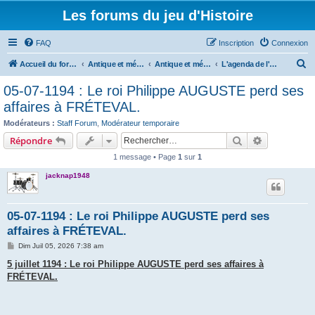
Les forums du jeu d'Histoire
FAQ
Inscription
Connexion
R
Accueil du forum
Antique et médiéval
Antique et médiéval - Histoire, organisation, ordres de bataille, costumes et armements
L'agenda de l'oncle Jacques
e
05-07-1194 : Le roi Philippe AUGUSTE perd ses
c
affaires à FRÉTEVAL.
h
Modérateurs :
Staff Forum
,
Modérateur temporaire
e
Rechercher
Recherche 
Répondre
r
1 message • Page
1
sur
1
c
jacknap1948
h
e
05-07-1194 : Le roi Philippe AUGUSTE perd ses
r
affaires à FRÉTEVAL.
M
Dim Juil 05, 2026 7:38 am
e
s
5 juillet 1194 : Le roi Philippe AUGUSTE perd ses affaires à
s
FRÉTEVAL.
a
g
e