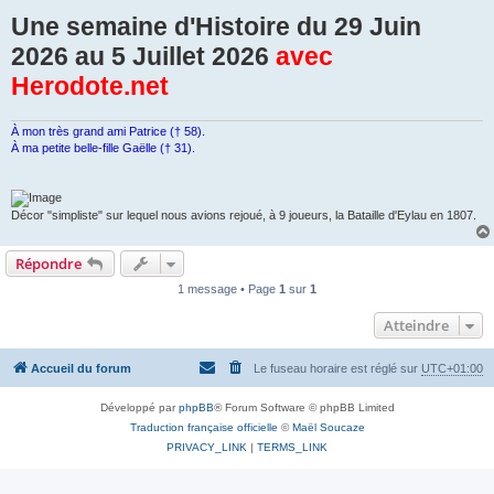
Une semaine d'Histoire du 29 Juin
2026 au 5 Juillet 2026
avec
Herodote.net
À mon très grand ami Patrice († 58).
À ma petite belle-fille Gaëlle († 31).
Décor "simpliste" sur lequel nous avions rejoué, à 9 joueurs, la Bataille d'Eylau en 1807.
Répondre
1 message • Page
1
sur
1
Atteindre
Accueil du forum
Le fuseau horaire est réglé sur
UTC+01:00
Développé par
phpBB
® Forum Software © phpBB Limited
Traduction française officielle
©
Maël Soucaze
PRIVACY_LINK
|
TERMS_LINK