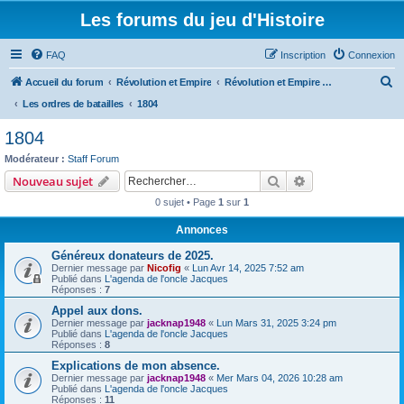
Les forums du jeu d'Histoire
FAQ
Inscription
Connexion
R
Accueil du forum
Révolution et Empire
Révolution et Empire - Histoire, organisation, ordres de bataille, uniformes et armements
e
Les ordres de batailles
1804
c
1804
h
Modérateur :
Staff Forum
e
Rechercher
Recherche avanc
Nouveau sujet
r
0 sujet • Page
1
sur
1
c
Annonces
h
Généreux donateurs de 2025.
e
Dernier message par
Nicofig
«
Lun Avr 14, 2025 7:52 am
r
Publié dans
L'agenda de l'oncle Jacques
Réponses :
7
Appel aux dons.
Dernier message par
jacknap1948
«
Lun Mars 31, 2025 3:24 pm
Publié dans
L'agenda de l'oncle Jacques
Réponses :
8
Explications de mon absence.
Dernier message par
jacknap1948
«
Mer Mars 04, 2026 10:28 am
Publié dans
L'agenda de l'oncle Jacques
Réponses :
11