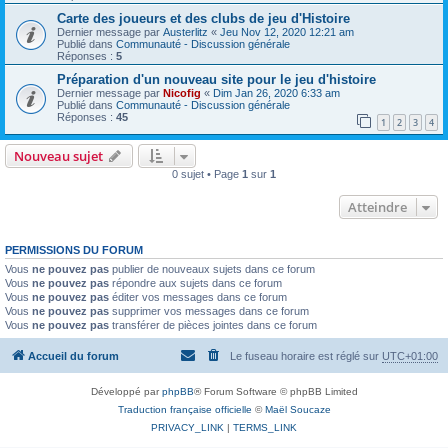
Carte des joueurs et des clubs de jeu d'Histoire
Dernier message par
Austerlitz
«
Jeu Nov 12, 2020 12:21 am
Publié dans
Communauté - Discussion générale
Réponses :
5
Préparation d'un nouveau site pour le jeu d'histoire
Dernier message par
Nicofig
«
Dim Jan 26, 2020 6:33 am
Publié dans
Communauté - Discussion générale
Réponses :
45
1
2
3
4
Nouveau sujet
0 sujet • Page
1
sur
1
Atteindre
PERMISSIONS DU FORUM
Vous
ne pouvez pas
publier de nouveaux sujets dans ce forum
Vous
ne pouvez pas
répondre aux sujets dans ce forum
Vous
ne pouvez pas
éditer vos messages dans ce forum
Vous
ne pouvez pas
supprimer vos messages dans ce forum
Vous
ne pouvez pas
transférer de pièces jointes dans ce forum
Accueil du forum
Le fuseau horaire est réglé sur
UTC+01:00
Développé par
phpBB
® Forum Software © phpBB Limited
Traduction française officielle
©
Maël Soucaze
PRIVACY_LINK
|
TERMS_LINK