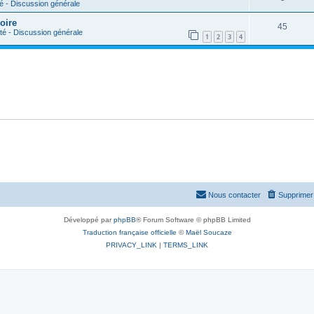
- Discussion générale
oire
45
 - Discussion générale
1
2
3
4
Nous contacter
Supprimer 
Développé par
phpBB
® Forum Software © phpBB Limited
Traduction française officielle
©
Maël Soucaze
PRIVACY_LINK
|
TERMS_LINK