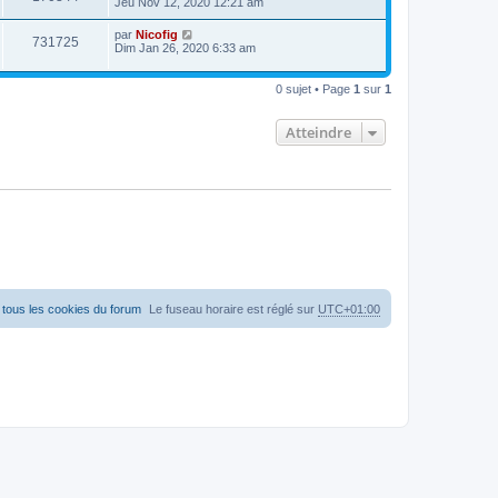
Jeu Nov 12, 2020 12:21 am
par
Nicofig
731725
Dim Jan 26, 2020 6:33 am
0 sujet • Page
1
sur
1
Atteindre
tous les cookies du forum
Le fuseau horaire est réglé sur
UTC+01:00