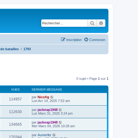
Rechercher
Recherche avancé
Inscription
Connexion
de batailles
1793
0 sujet • Page
1
sur
1
VUES
DERNIER MESSAGE
par
Nicofig
114957
Lun Avr 14, 2025 7:52 am
par
jacknap1948
112630
Lun Mars 31, 2025 3:24 pm
par
jacknap1948
134665
Mer Mars 04, 2026 10:28 am
par
Austerlitz
170344