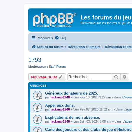
Les forums du jeu 
Bienvenue sur les forums du jeu d'Hi
Raccourcis
FAQ
Accueil du forum
Révolution et Empire
Révolution et Emp
1793
Modérateur :
Staff Forum
Recher
Re
Nouveau sujet
ANNONCES
Généreux donateurs de 2025.
par
jacknap1948
» Lun Fév 10, 2025 3:22 pm » dans
L'agen
Appel aux dons.
par
jacknap1948
» Ven Fév 07, 2025 11:32 am » dans
L'age
Explications de mon absence.
par
jacknap1948
» Lun Juin 03, 2024 8:08 am » dans
L'agen
Carte des joueurs et des clubs de jeu d'Histoire