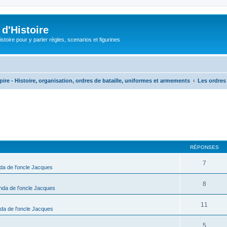
d'Histoire
stoire pour y parler règles, scenarios et figurines
ire - Histoire, organisation, ordres de bataille, uniformes et armements
Les ordres 
cher
cherche avancée
RÉPONSES
7
da de l'oncle Jacques
8
nda de l'oncle Jacques
11
da de l'oncle Jacques
5