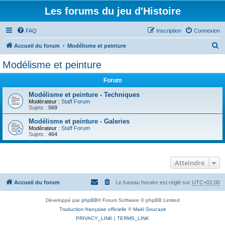
Les forums du jeu d'Histoire
FAQ
Inscription
Connexion
R
Accueil du forum
Modélisme et peinture
e
Modélisme et peinture
c
Forum
h
e
Modélisme et peinture - Techniques
Modérateur :
Staff Forum
r
Sujets :
569
c
Modélisme et peinture - Galeries
Modérateur :
Staff Forum
h
Sujets :
464
e
r
Atteindre
Accueil du forum
Le fuseau horaire est réglé sur
UTC+01:00
Développé par
phpBB
® Forum Software © phpBB Limited
Traduction française officielle
©
Maël Soucaze
PRIVACY_LINK
|
TERMS_LINK