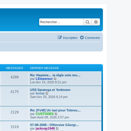
Rechercher
Recherche avancé
Inscription
Connexion
MESSAGES
DERNIER MESSAGE
Re: Haywire… la règle solo mo…
4299
C
par
LEmpereur
o
Lun Avr 14, 2025 8:21 pm
n
s
USS Saratoga et Yorktown
4175
u
C
par
foxbat
l
o
Sam Avr 25, 2026 6:14 pm
t
n
e
s
r
u
l
Re: [FoW] Un taxi pour Tobrou…
l
2129
e
C
par
CUSTODES
t
d
o
Sam Août 08, 2026 2:57 pm
e
e
n
r
r
s
l
07-08-2008 : Offensive Géorgi…
1519
n
u
e
C
par
jacknap1948
i
l