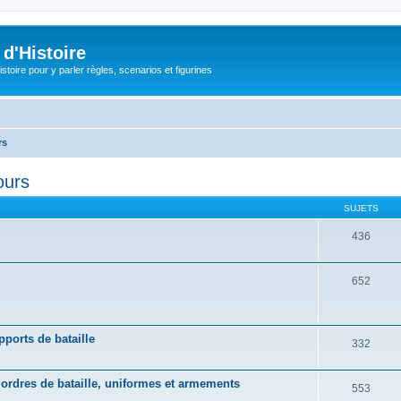
d'Histoire
stoire pour y parler règles, scenarios et figurines
rs
ours
SUJETS
436
652
pports de bataille
332
, ordres de bataille, uniformes et armements
553