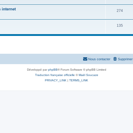
 internet
274
135
Nous contacter
Supprimer 
Développé par
phpBB
® Forum Software © phpBB Limited
Traduction française officielle
©
Maël Soucaze
PRIVACY_LINK
|
TERMS_LINK