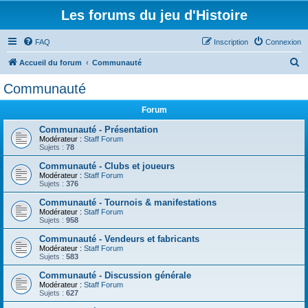
Les forums du jeu d'Histoire
FAQ
Inscription
Connexion
R
Accueil du forum
Communauté
e
Communauté
c
Forum
h
e
Communauté - Présentation
Modérateur :
Staff Forum
r
Sujets :
78
c
Communauté - Clubs et joueurs
Modérateur :
Staff Forum
h
Sujets :
376
e
Communauté - Tournois & manifestations
r
Modérateur :
Staff Forum
Sujets :
958
Communauté - Vendeurs et fabricants
Modérateur :
Staff Forum
Sujets :
583
Communauté - Discussion générale
Modérateur :
Staff Forum
Sujets :
627