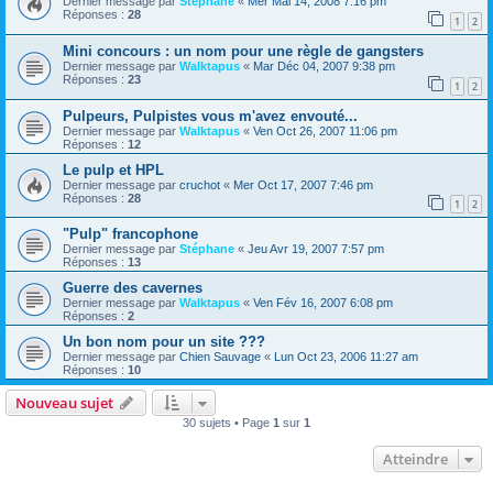
Dernier message par
Stéphane
«
Mer Mai 14, 2008 7:16 pm
Réponses :
28
1
2
Mini concours : un nom pour une règle de gangsters
Dernier message par
Walktapus
«
Mar Déc 04, 2007 9:38 pm
Réponses :
23
1
2
Pulpeurs, Pulpistes vous m'avez envouté...
Dernier message par
Walktapus
«
Ven Oct 26, 2007 11:06 pm
Réponses :
12
Le pulp et HPL
Dernier message par
cruchot
«
Mer Oct 17, 2007 7:46 pm
Réponses :
28
1
2
"Pulp" francophone
Dernier message par
Stéphane
«
Jeu Avr 19, 2007 7:57 pm
Réponses :
13
Guerre des cavernes
Dernier message par
Walktapus
«
Ven Fév 16, 2007 6:08 pm
Réponses :
2
Un bon nom pour un site ???
Dernier message par
Chien Sauvage
«
Lun Oct 23, 2006 11:27 am
Réponses :
10
Nouveau sujet
30 sujets • Page
1
sur
1
Atteindre