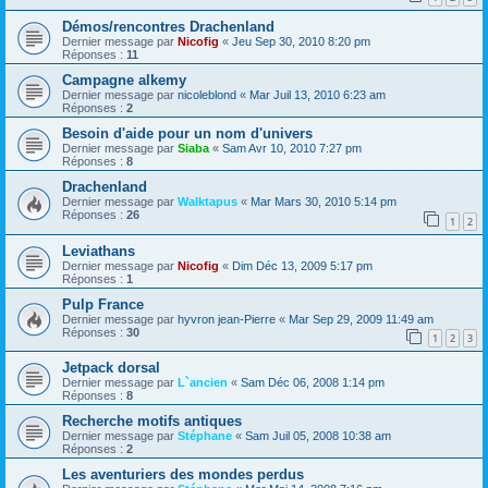
Démos/rencontres Drachenland
Dernier message par
Nicofig
«
Jeu Sep 30, 2010 8:20 pm
Réponses :
11
Campagne alkemy
Dernier message par
nicoleblond
«
Mar Juil 13, 2010 6:23 am
Réponses :
2
Besoin d'aide pour un nom d'univers
Dernier message par
Siaba
«
Sam Avr 10, 2010 7:27 pm
Réponses :
8
Drachenland
Dernier message par
Walktapus
«
Mar Mars 30, 2010 5:14 pm
Réponses :
26
1
2
Leviathans
Dernier message par
Nicofig
«
Dim Déc 13, 2009 5:17 pm
Réponses :
1
Pulp France
Dernier message par
hyvron jean-Pierre
«
Mar Sep 29, 2009 11:49 am
Réponses :
30
1
2
3
Jetpack dorsal
Dernier message par
L`ancien
«
Sam Déc 06, 2008 1:14 pm
Réponses :
8
Recherche motifs antiques
Dernier message par
Stéphane
«
Sam Juil 05, 2008 10:38 am
Réponses :
2
Les aventuriers des mondes perdus