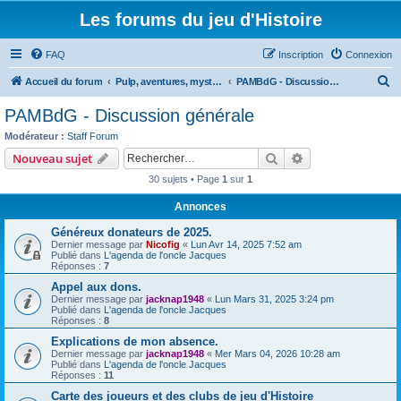
Les forums du jeu d'Histoire
FAQ
Inscription
Connexion
R
Accueil du forum
Pulp, aventures, mystères et boule de gomme
PAMBdG - Discussion générale
e
PAMBdG - Discussion générale
c
Modérateur :
Staff Forum
h
Rechercher
Recherche avanc
Nouveau sujet
e
30 sujets • Page
1
sur
1
r
Annonces
c
Généreux donateurs de 2025.
h
Dernier message par
Nicofig
«
Lun Avr 14, 2025 7:52 am
e
Publié dans
L'agenda de l'oncle Jacques
Réponses :
7
r
Appel aux dons.
Dernier message par
jacknap1948
«
Lun Mars 31, 2025 3:24 pm
Publié dans
L'agenda de l'oncle Jacques
Réponses :
8
Explications de mon absence.
Dernier message par
jacknap1948
«
Mer Mars 04, 2026 10:28 am
Publié dans
L'agenda de l'oncle Jacques
Réponses :
11
Carte des joueurs et des clubs de jeu d'Histoire