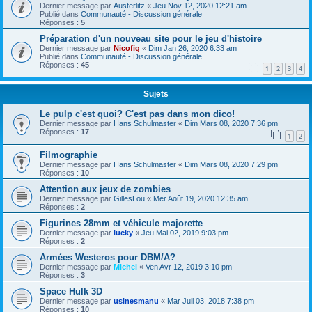
Dernier message par
Austerlitz
«
Jeu Nov 12, 2020 12:21 am
Publié dans
Communauté - Discussion générale
Réponses :
5
Préparation d'un nouveau site pour le jeu d'histoire
Dernier message par
Nicofig
«
Dim Jan 26, 2020 6:33 am
Publié dans
Communauté - Discussion générale
Réponses :
45
1
2
3
4
Sujets
Le pulp c'est quoi? C'est pas dans mon dico!
Dernier message par
Hans Schulmaster
«
Dim Mars 08, 2020 7:36 pm
Réponses :
17
1
2
Filmographie
Dernier message par
Hans Schulmaster
«
Dim Mars 08, 2020 7:29 pm
Réponses :
10
Attention aux jeux de zombies
Dernier message par
GillesLou
«
Mer Août 19, 2020 12:35 am
Réponses :
2
Figurines 28mm et véhicule majorette
Dernier message par
lucky
«
Jeu Mai 02, 2019 9:03 pm
Réponses :
2
Armées Westeros pour DBM/A?
Dernier message par
Michel
«
Ven Avr 12, 2019 3:10 pm
Réponses :
3
Space Hulk 3D
Dernier message par
usinesmanu
«
Mar Juil 03, 2018 7:38 pm
Réponses :
10