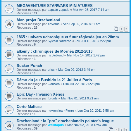
MEGAVENTURE STARWARS MINIATURES
Dernier message par
captain yapudo
«
Mer Avr 26, 2017 7:14 am
Réponses :
11
Mon projet Drachenland
Dernier message par
Xaverus
«
Ven Sep 02, 2016 8:31 am
Réponses :
26
1
2
1865 : univers uchronique et futur règlesde jeu en 28mm
Dernier message par
Sylvain l'Arverne
«
Jeu Juil 11, 2013 7:22 pm
Réponses :
6
alkemy : chroniques de Mornéa 2012-2013
Dernier message par
nicoleblond
«
Mer Nov 14, 2012 1:42 pm
Réponses :
1
Sucker Punch
Dernier message par
criss
«
Mar Oct 09, 2012 3:49 pm
Réponses :
1
Démo du jeu Bushido le 21 Juillet à Paris.
Dernier message par
Goulven
«
Dim Juil 22, 2012 6:28 pm
Réponses :
1
Epic Day - Invasion Xénos
Dernier message par
fbruntz
«
Mar Nov 01, 2011 9:21 am
Corto Maltese
Dernier message par
hyvron jean-Pierre
«
Lun Oct 10, 2011 9:58 am
Réponses :
1
Drachenland : la "pro" drachenlandis painter's league
Dernier message par
Walktapus
«
Mar Nov 02, 2010 12:57 am
Réponses :
39
1
2
3