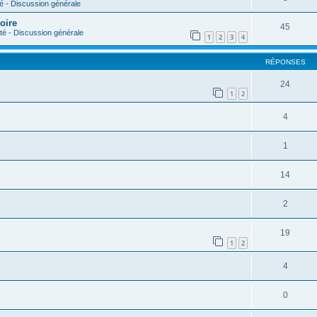
- Discussion générale
oire
45
 - Discussion générale
1
2
3
4
RÉPONSES
24
1
2
4
1
14
2
19
1
2
4
0