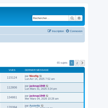
Rechercher
Recherche avancé
Inscription
Connexion
1
2
Suivant
65 sujets
VUES
DERNIER MESSAGE
par
Nicofig
115124
Lun Avr 14, 2025 7:52 am
par
jacknap1948
112806
Lun Mars 31, 2025 3:24 pm
par
jacknap1948
134861
Mer Mars 04, 2026 10:28 am
par
Austerlitz
170394