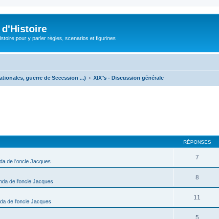
d'Histoire
stoire pour y parler règles, scenarios et figurines
ationales, guerre de Secession ...)
XIX°s - Discussion générale
cher
cherche avancée
RÉPONSES
7
da de l'oncle Jacques
8
nda de l'oncle Jacques
11
da de l'oncle Jacques
5