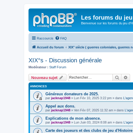
Les forums du jeu 
Bienvenue sur les forums du jeu d'Hi
Raccourcis
FAQ
Accueil du forum
XIX° siècle ( guerres coloniales, guerres n
XIX°s - Discussion générale
Modérateur :
Staff Forum
Recher
Re
Nouveau sujet
ANNONCES
Généreux donateurs de 2025.
par
jacknap1948
» Lun Fév 10, 2025 3:22 pm » dans
L'agen
Appel aux dons.
par
jacknap1948
» Ven Fév 07, 2025 11:32 am » dans
L'age
Explications de mon absence.
par
jacknap1948
» Lun Juin 03, 2024 8:08 am » dans
L'agen
Carte des joueurs et des clubs de jeu d'Histoire