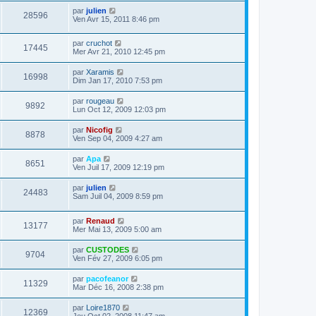
par
julien
28596
Ven Avr 15, 2011 8:46 pm
par
cruchot
17445
Mer Avr 21, 2010 12:45 pm
par
Xaramis
16998
Dim Jan 17, 2010 7:53 pm
par
rougeau
9892
Lun Oct 12, 2009 12:03 pm
par
Nicofig
8878
Ven Sep 04, 2009 4:27 am
par
Apa
8651
Ven Juil 17, 2009 12:19 pm
par
julien
24483
Sam Juil 04, 2009 8:59 pm
par
Renaud
13177
Mer Mai 13, 2009 5:00 am
par
CUSTODES
9704
Ven Fév 27, 2009 6:05 pm
par
pacofeanor
11329
Mar Déc 16, 2008 2:38 pm
par
Loire1870
12369
Jeu Oct 02, 2008 11:47 am