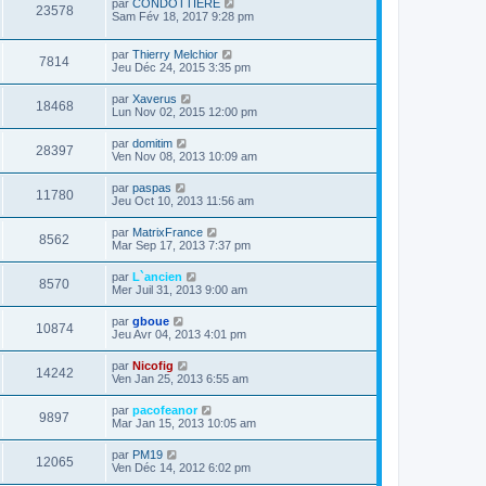
par
CONDOTTIERE
23578
Sam Fév 18, 2017 9:28 pm
par
Thierry Melchior
7814
Jeu Déc 24, 2015 3:35 pm
par
Xaverus
18468
Lun Nov 02, 2015 12:00 pm
par
domitim
28397
Ven Nov 08, 2013 10:09 am
par
paspas
11780
Jeu Oct 10, 2013 11:56 am
par
MatrixFrance
8562
Mar Sep 17, 2013 7:37 pm
par
L`ancien
8570
Mer Juil 31, 2013 9:00 am
par
gboue
10874
Jeu Avr 04, 2013 4:01 pm
par
Nicofig
14242
Ven Jan 25, 2013 6:55 am
par
pacofeanor
9897
Mar Jan 15, 2013 10:05 am
par
PM19
12065
Ven Déc 14, 2012 6:02 pm