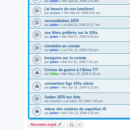
par
julien
» Ven Sep 05, 2008 1:43 pm
j'ai besoin de vos lumières!
par
paspas
» Dim Mai 25, 2008 8:51 am
reconstitution 1870
par
julien
» Lun Mai 19, 2008 10:27 am
vos films préférés sur le XIXe
par
julien
» Mer Mai 07, 2008 3:55 pm
cimetière en crimée
par
julien
» Lun Fév 11, 2008 3:52 pm
bouquins sur la crimée
par
julien
» Mar Avr 01, 2008 3:41 pm
Crimes de guerre à l'Alma ?!?
par
Siaba
» Mar Mars 25, 2008 9:29 am
convention figs XIXe siècle
par
julien
» Ven Jan 25, 2008 4:10 pm
Sedan 1870 sur Arte
par
cruchot
» Lun Mars 10, 2008 7:03 pm
retour des cendres de napoléon III
par
julien
» Mer Fév 13, 2008 3:25 pm
Nouveau sujet