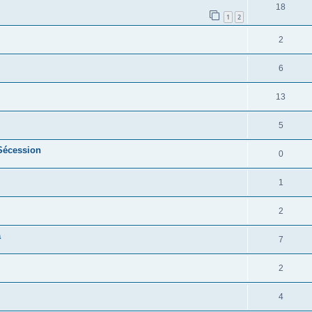
18
1
2
2
6
13
5
 Sécession
0
1
2
a
7
2
4