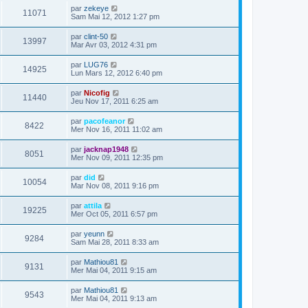
par
zekeye
11071
Sam Mai 12, 2012 1:27 pm
par
clint-50
13997
Mar Avr 03, 2012 4:31 pm
par
LUG76
14925
Lun Mars 12, 2012 6:40 pm
par
Nicofig
11440
Jeu Nov 17, 2011 6:25 am
par
pacofeanor
8422
Mer Nov 16, 2011 11:02 am
par
jacknap1948
8051
Mer Nov 09, 2011 12:35 pm
par
did
10054
Mar Nov 08, 2011 9:16 pm
par
attila
19225
Mer Oct 05, 2011 6:57 pm
par
yeunn
9284
Sam Mai 28, 2011 8:33 am
par
Mathiou81
9131
Mer Mai 04, 2011 9:15 am
par
Mathiou81
9543
Mer Mai 04, 2011 9:13 am