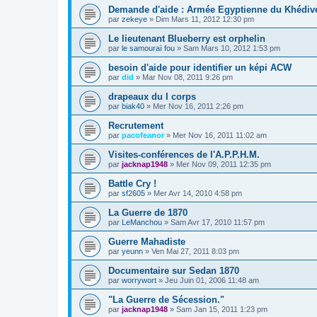
Demande d'aide : Armée Egyptienne du Khédive
par
zekeye
» Dim Mars 11, 2012 12:30 pm
Le lieutenant Blueberry est orphelin
par
le samouraï fou
» Sam Mars 10, 2012 1:53 pm
besoin d'aide pour identifier un képi ACW
par
did
» Mar Nov 08, 2011 9:26 pm
drapeaux du I corps
par
biak40
» Mer Nov 16, 2011 2:26 pm
Recrutement
par
pacofeanor
» Mer Nov 16, 2011 11:02 am
Visites-conférences de l'A.P.P.H.M.
par
jacknap1948
» Mer Nov 09, 2011 12:35 pm
Battle Cry !
par
sf2605
» Mer Avr 14, 2010 4:58 pm
La Guerre de 1870
par
LeManchou
» Sam Avr 17, 2010 11:57 pm
Guerre Mahadiste
par
yeunn
» Ven Mai 27, 2011 8:03 pm
Documentaire sur Sedan 1870
par
worrywort
» Jeu Juin 01, 2006 11:48 am
"La Guerre de Sécession."
par
jacknap1948
» Sam Jan 15, 2011 1:23 pm