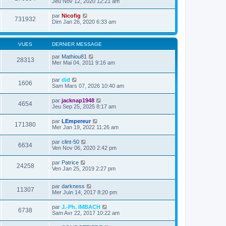
Jeu Nov 12, 2020 12:21 am
par
Nicofig
731932
Dim Jan 26, 2020 6:33 am
VUES
DERNIER MESSAGE
par
Mathiou81
28313
Mer Mai 04, 2011 9:16 am
par
did
1606
Sam Mars 07, 2026 10:40 am
par
jacknap1948
4654
Jeu Sep 25, 2025 8:17 am
par
LEmpereur
171380
Mer Jan 19, 2022 11:26 am
par
clint-50
6634
Ven Nov 06, 2020 2:42 pm
par
Patrice
24258
Ven Jan 25, 2019 2:27 pm
par
darkness
11307
Mer Juin 14, 2017 8:20 pm
par
J.-Ph. IMBACH
6738
Sam Avr 22, 2017 10:22 am