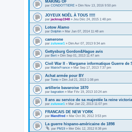
MAKING OF
par
CONDOTTIERE
» Dim Nov 13, 2016 9:50 pm
JOYEUX NOËL À TOUS !!!!!
par
jacknap1948
» Jeu Déc 24, 2015 1:48 pm
Lotow Alamo
par
Dolphin
» Mar Jan 07, 2014 11:48 am
camerone
par
zuluwar1
» Dim Avr 07, 2013 9:34 am
Gettysburg Gordon&Hague avis
par
Bert
» Dim Sep 01, 2013 11:47 am
Civil War II - Wargame informatique Guerre de
par
MatrixFrance
» Mar Sep 17, 2013 7:37 pm
Achat armée pour BY
par
Tonio
» Dim Juil 21, 2013 1:08 pm
artillerie bavaroise 1870
par
bagration
» Mar Fév 19, 2013 10:24 am
8 ans au service de sa majestée la reine victori
par
zuluwar1
» Mar Jan 22, 2013 11:07 pm
FRANCAIS DE NEW YORK
par
Mandfred
» Mar Oct 30, 2012 3:53 pm
La guerre hispano-américaine de 1898
par
PM19
» Mer Déc 12, 2012 8:38 pm