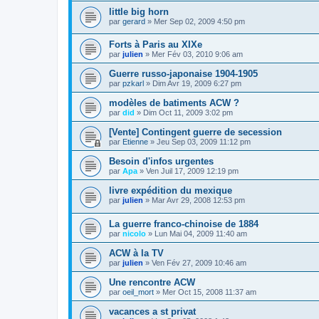
little big horn
par
gerard
» Mer Sep 02, 2009 4:50 pm
Forts à Paris au XIXe
par
julien
» Mer Fév 03, 2010 9:06 am
Guerre russo-japonaise 1904-1905
par
pzkarl
» Dim Avr 19, 2009 6:27 pm
modèles de batiments ACW ?
par
did
» Dim Oct 11, 2009 3:02 pm
[Vente] Contingent guerre de secession
par
Etienne
» Jeu Sep 03, 2009 11:12 pm
Besoin d'infos urgentes
par
Apa
» Ven Juil 17, 2009 12:19 pm
livre expédition du mexique
par
julien
» Mar Avr 29, 2008 12:53 pm
La guerre franco-chinoise de 1884
par
nicolo
» Lun Mai 04, 2009 11:40 am
ACW à la TV
par
julien
» Ven Fév 27, 2009 10:46 am
Une rencontre ACW
par
oeil_mort
» Mer Oct 15, 2008 11:37 am
vacances a st privat