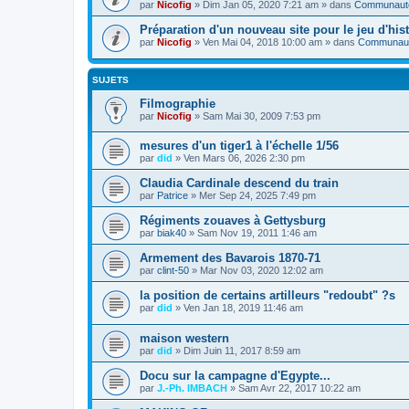
par
Nicofig
» Dim Jan 05, 2020 7:21 am » dans
Communauté 
Préparation d'un nouveau site pour le jeu d'hist
par
Nicofig
» Ven Mai 04, 2018 10:00 am » dans
Communauté
SUJETS
Filmographie
par
Nicofig
» Sam Mai 30, 2009 7:53 pm
mesures d'un tiger1 à l'échelle 1/56
par
did
» Ven Mars 06, 2026 2:30 pm
Claudia Cardinale descend du train
par
Patrice
» Mer Sep 24, 2025 7:49 pm
Régiments zouaves à Gettysburg
par
biak40
» Sam Nov 19, 2011 1:46 am
Armement des Bavarois 1870-71
par
clint-50
» Mar Nov 03, 2020 12:02 am
la position de certains artilleurs "redoubt" ?s
par
did
» Ven Jan 18, 2019 11:46 am
maison western
par
did
» Dim Juin 11, 2017 8:59 am
Docu sur la campagne d'Egypte...
par
J.-Ph. IMBACH
» Sam Avr 22, 2017 10:22 am