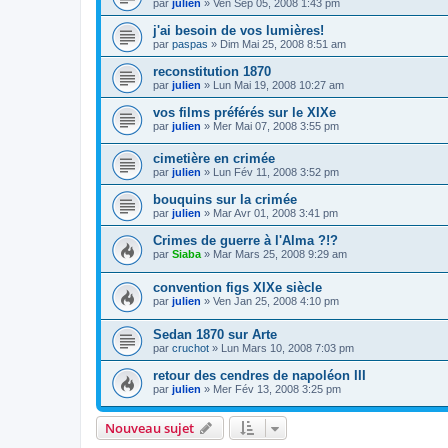
par
julien
» Ven Sep 05, 2008 1:43 pm
j'ai besoin de vos lumières!
par
paspas
» Dim Mai 25, 2008 8:51 am
reconstitution 1870
par
julien
» Lun Mai 19, 2008 10:27 am
vos films préférés sur le XIXe
par
julien
» Mer Mai 07, 2008 3:55 pm
cimetière en crimée
par
julien
» Lun Fév 11, 2008 3:52 pm
bouquins sur la crimée
par
julien
» Mar Avr 01, 2008 3:41 pm
Crimes de guerre à l'Alma ?!?
par
Siaba
» Mar Mars 25, 2008 9:29 am
convention figs XIXe siècle
par
julien
» Ven Jan 25, 2008 4:10 pm
Sedan 1870 sur Arte
par
cruchot
» Lun Mars 10, 2008 7:03 pm
retour des cendres de napoléon III
par
julien
» Mer Fév 13, 2008 3:25 pm
Nouveau sujet