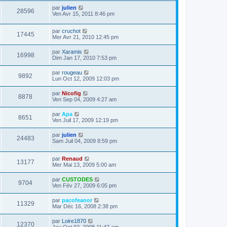
par
julien
28596
Ven Avr 15, 2011 8:46 pm
par
cruchot
17445
Mer Avr 21, 2010 12:45 pm
par
Xaramis
16998
Dim Jan 17, 2010 7:53 pm
par
rougeau
9892
Lun Oct 12, 2009 12:03 pm
par
Nicofig
8878
Ven Sep 04, 2009 4:27 am
par
Apa
8651
Ven Juil 17, 2009 12:19 pm
par
julien
24483
Sam Juil 04, 2009 8:59 pm
par
Renaud
13177
Mer Mai 13, 2009 5:00 am
par
CUSTODES
9704
Ven Fév 27, 2009 6:05 pm
par
pacofeanor
11329
Mar Déc 16, 2008 2:38 pm
par
Loire1870
12370
Jeu Oct 02, 2008 11:47 am