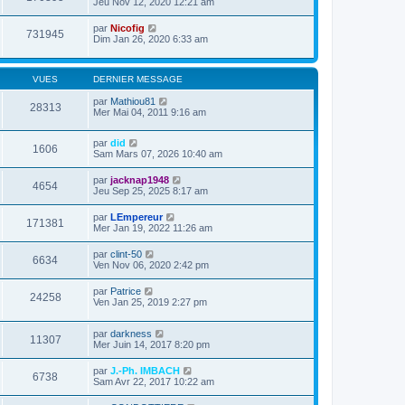
Jeu Nov 12, 2020 12:21 am
par
Nicofig
731945
Dim Jan 26, 2020 6:33 am
VUES
DERNIER MESSAGE
par
Mathiou81
28313
Mer Mai 04, 2011 9:16 am
par
did
1606
Sam Mars 07, 2026 10:40 am
par
jacknap1948
4654
Jeu Sep 25, 2025 8:17 am
par
LEmpereur
171381
Mer Jan 19, 2022 11:26 am
par
clint-50
6634
Ven Nov 06, 2020 2:42 pm
par
Patrice
24258
Ven Jan 25, 2019 2:27 pm
par
darkness
11307
Mer Juin 14, 2017 8:20 pm
par
J.-Ph. IMBACH
6738
Sam Avr 22, 2017 10:22 am