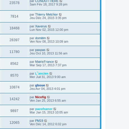
par
CONDOTTIERE
23578
Sam Fév 18, 2017 9:28 pm
par
Thierry Melchior
7814
Jeu Déc 24, 2015 3:35 pm
par
Xaverus
18468
Lun Nov 02, 2015 12:00 pm
par
domitim
28397
Ven Nov 08, 2013 10:09 am
par
paspas
11780
Jeu Oct 10, 2013 11:56 am
par
MatrixFrance
8562
Mar Sep 17, 2013 7:37 pm
par
L`ancien
8570
Mer Juil 31, 2013 9:00 am
par
gboue
10874
Jeu Avr 04, 2013 4:01 pm
par
Nicofig
14242
Ven Jan 25, 2013 6:55 am
par
pacofeanor
9897
Mar Jan 15, 2013 10:05 am
par
PM19
12065
Ven Déc 14, 2012 6:02 pm