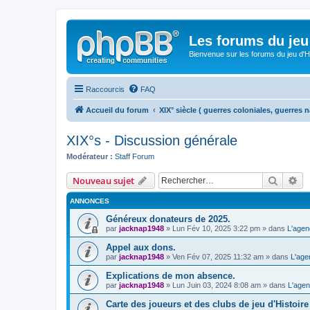
Les forums du jeu 
Bienvenue sur les forums du jeu d'Hi
Raccourcis
FAQ
Accueil du forum
XIX° siècle ( guerres coloniales, guerres n
XIX°s - Discussion générale
Modérateur :
Staff Forum
Recher
Re
Nouveau sujet
ANNONCES
Généreux donateurs de 2025.
par
jacknap1948
» Lun Fév 10, 2025 3:22 pm » dans
L'agen
Appel aux dons.
par
jacknap1948
» Ven Fév 07, 2025 11:32 am » dans
L'age
Explications de mon absence.
par
jacknap1948
» Lun Juin 03, 2024 8:08 am » dans
L'agen
Carte des joueurs et des clubs de jeu d'Histoire