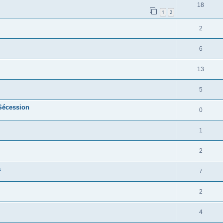
18
1
2
2
6
13
5
 Sécession
0
1
2
a
7
2
4