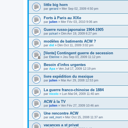
little big horn
par
gerard
» Mer Sep 02, 2009 4:50 pm
Forts à Paris au XIXe
par
julien
» Mer Fév 03, 2010 9:06 am
Guerre russo-japonaise 1904-1905
par
pzkarl
» Dim Avr 19, 2009 6:27 pm
modèles de batiments ACW ?
par
did
» Dim Oct 11, 2009 3:02 pm
[Vente] Contingent guerre de secession
par
Etienne
» Jeu Sep 03, 2009 11:12 pm
Besoin d'infos urgentes
par
Apa
» Ven Juil 17, 2009 12:19 pm
livre expédition du mexique
par
julien
» Mar Avr 29, 2008 12:53 pm
La guerre franco-chinoise de 1884
par
nicolo
» Lun Mai 04, 2009 11:40 am
ACW à la TV
par
julien
» Ven Fév 27, 2009 10:46 am
Une rencontre ACW
par
oeil_mort
» Mer Oct 15, 2008 11:37 am
vacances a st privat