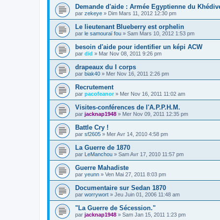
Demande d'aide : Armée Egyptienne du Khédive
par
zekeye
» Dim Mars 11, 2012 12:30 pm
Le lieutenant Blueberry est orphelin
par
le samouraï fou
» Sam Mars 10, 2012 1:53 pm
besoin d'aide pour identifier un képi ACW
par
did
» Mar Nov 08, 2011 9:26 pm
drapeaux du I corps
par
biak40
» Mer Nov 16, 2011 2:26 pm
Recrutement
par
pacofeanor
» Mer Nov 16, 2011 11:02 am
Visites-conférences de l'A.P.P.H.M.
par
jacknap1948
» Mer Nov 09, 2011 12:35 pm
Battle Cry !
par
sf2605
» Mer Avr 14, 2010 4:58 pm
La Guerre de 1870
par
LeManchou
» Sam Avr 17, 2010 11:57 pm
Guerre Mahadiste
par
yeunn
» Ven Mai 27, 2011 8:03 pm
Documentaire sur Sedan 1870
par
worrywort
» Jeu Juin 01, 2006 11:48 am
"La Guerre de Sécession."
par
jacknap1948
» Sam Jan 15, 2011 1:23 pm