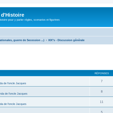
d'Histoire
stoire pour y parler règles, scenarios et figurines
ationales, guerre de Secession ...)
XIX°s - Discussion générale
cher
cherche avancée
RÉPONSES
7
da de l'oncle Jacques
8
nda de l'oncle Jacques
11
da de l'oncle Jacques
5