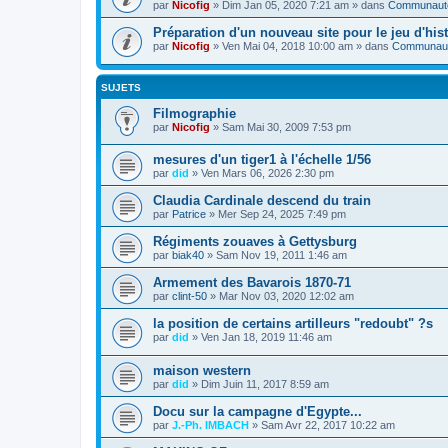
par
Nicofig
» Dim Jan 05, 2020 7:21 am » dans
Communauté 
Préparation d'un nouveau site pour le jeu d'hist
par
Nicofig
» Ven Mai 04, 2018 10:00 am » dans
Communauté
SUJETS
Filmographie
par
Nicofig
» Sam Mai 30, 2009 7:53 pm
mesures d'un tiger1 à l'échelle 1/56
par
did
» Ven Mars 06, 2026 2:30 pm
Claudia Cardinale descend du train
par
Patrice
» Mer Sep 24, 2025 7:49 pm
Régiments zouaves à Gettysburg
par
biak40
» Sam Nov 19, 2011 1:46 am
Armement des Bavarois 1870-71
par
clint-50
» Mar Nov 03, 2020 12:02 am
la position de certains artilleurs "redoubt" ?s
par
did
» Ven Jan 18, 2019 11:46 am
maison western
par
did
» Dim Juin 11, 2017 8:59 am
Docu sur la campagne d'Egypte...
par
J.-Ph. IMBACH
» Sam Avr 22, 2017 10:22 am