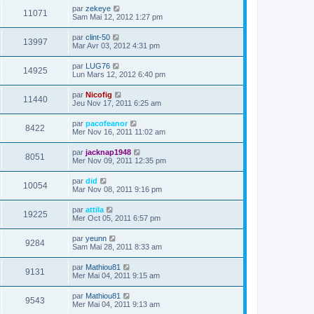
par
zekeye
11071
Sam Mai 12, 2012 1:27 pm
par
clint-50
13997
Mar Avr 03, 2012 4:31 pm
par
LUG76
14925
Lun Mars 12, 2012 6:40 pm
par
Nicofig
11440
Jeu Nov 17, 2011 6:25 am
par
pacofeanor
8422
Mer Nov 16, 2011 11:02 am
par
jacknap1948
8051
Mer Nov 09, 2011 12:35 pm
par
did
10054
Mar Nov 08, 2011 9:16 pm
par
attila
19225
Mer Oct 05, 2011 6:57 pm
par
yeunn
9284
Sam Mai 28, 2011 8:33 am
par
Mathiou81
9131
Mer Mai 04, 2011 9:15 am
par
Mathiou81
9543
Mer Mai 04, 2011 9:13 am