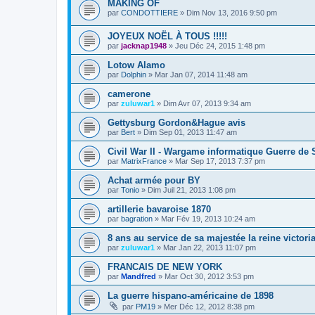
MAKING OF
par
CONDOTTIERE
» Dim Nov 13, 2016 9:50 pm
JOYEUX NOËL À TOUS !!!!!
par
jacknap1948
» Jeu Déc 24, 2015 1:48 pm
Lotow Alamo
par
Dolphin
» Mar Jan 07, 2014 11:48 am
camerone
par
zuluwar1
» Dim Avr 07, 2013 9:34 am
Gettysburg Gordon&Hague avis
par
Bert
» Dim Sep 01, 2013 11:47 am
Civil War II - Wargame informatique Guerre de
par
MatrixFrance
» Mar Sep 17, 2013 7:37 pm
Achat armée pour BY
par
Tonio
» Dim Juil 21, 2013 1:08 pm
artillerie bavaroise 1870
par
bagration
» Mar Fév 19, 2013 10:24 am
8 ans au service de sa majestée la reine victori
par
zuluwar1
» Mar Jan 22, 2013 11:07 pm
FRANCAIS DE NEW YORK
par
Mandfred
» Mar Oct 30, 2012 3:53 pm
La guerre hispano-américaine de 1898
par
PM19
» Mer Déc 12, 2012 8:38 pm