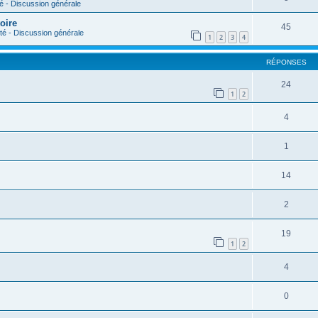
- Discussion générale
oire
45
 - Discussion générale
1
2
3
4
RÉPONSES
24
1
2
4
1
14
2
19
1
2
4
0