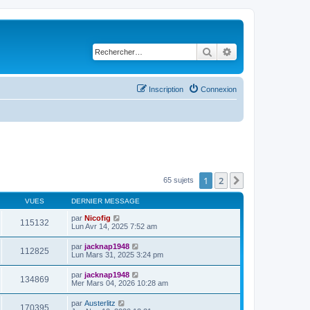
Rechercher
Recherche avancé
Inscription
Connexion
1
2
Suivant
65 sujets
VUES
DERNIER MESSAGE
par
Nicofig
115132
Lun Avr 14, 2025 7:52 am
par
jacknap1948
112825
Lun Mars 31, 2025 3:24 pm
par
jacknap1948
134869
Mer Mars 04, 2026 10:28 am
par
Austerlitz
170395