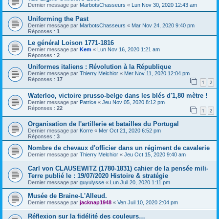
Dernier message par
MarbotsChasseurs
«
Lun Nov 30, 2020 12:43 am
Uniforming the Past
Dernier message par
MarbotsChasseurs
«
Mar Nov 24, 2020 9:40 pm
Réponses :
1
Le général Loison 1771-1816
Dernier message par
Kem
«
Lun Nov 16, 2020 1:21 am
Réponses :
2
Uniformes italiens : Révolution à la République
Dernier message par
Thierry Melchior
«
Mer Nov 11, 2020 12:04 pm
Réponses :
17
1
2
Waterloo, victoire prusso-belge dans les blés d'1,80 mètre !
Dernier message par
Patrice
«
Jeu Nov 05, 2020 8:12 pm
Réponses :
22
1
2
Organisation de l'artillerie et batailles du Portugal
Dernier message par
Korre
«
Mer Oct 21, 2020 6:52 pm
Réponses :
3
Nombre de chevaux d'officier dans un régiment de cavalerie
Dernier message par
Thierry Melchior
«
Jeu Oct 15, 2020 9:40 am
Carl von CLAUSEWITZ (1780-1831) cahier de la pensée mili-
Terre publié le : 19/07/2020 Histoire & stratégie
Dernier message par
guyulysse
«
Lun Juil 20, 2020 1:11 pm
Musée de Braine-L'Alleud.
Dernier message par
jacknap1948
«
Ven Juil 10, 2020 2:04 pm
Réflexion sur la fidélité des couleurs…