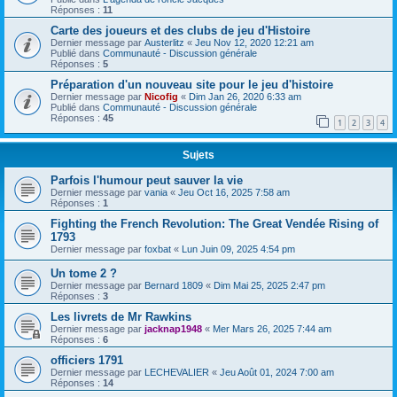
Réponses :
11
Carte des joueurs et des clubs de jeu d'Histoire
Dernier message par
Austerlitz
«
Jeu Nov 12, 2020 12:21 am
Publié dans
Communauté - Discussion générale
Réponses :
5
Préparation d'un nouveau site pour le jeu d'histoire
Dernier message par
Nicofig
«
Dim Jan 26, 2020 6:33 am
Publié dans
Communauté - Discussion générale
Réponses :
45
1
2
3
4
Sujets
Parfois l'humour peut sauver la vie
Dernier message par
vania
«
Jeu Oct 16, 2025 7:58 am
Réponses :
1
Fighting the French Revolution: The Great Vendée Rising of
1793
Dernier message par
foxbat
«
Lun Juin 09, 2025 4:54 pm
Un tome 2 ?
Dernier message par
Bernard 1809
«
Dim Mai 25, 2025 2:47 pm
Réponses :
3
Les livrets de Mr Rawkins
Dernier message par
jacknap1948
«
Mer Mars 26, 2025 7:44 am
Réponses :
6
officiers 1791
Dernier message par
LECHEVALIER
«
Jeu Août 01, 2024 7:00 am
Réponses :
14