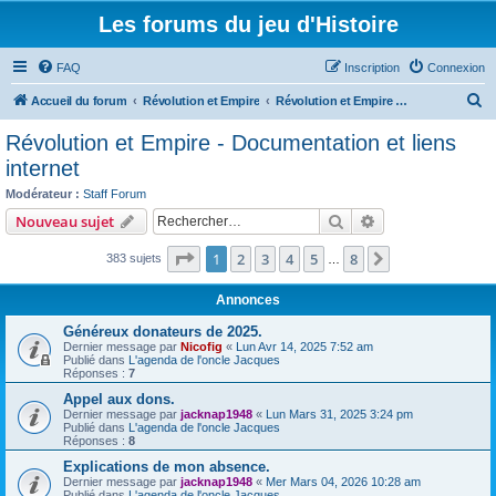
Les forums du jeu d'Histoire
FAQ
Inscription
Connexion
R
Accueil du forum
Révolution et Empire
Révolution et Empire - Documentation et liens internet
e
Révolution et Empire - Documentation et liens
c
internet
h
Modérateur :
Staff Forum
e
Rechercher
Recherche avanc
Nouveau sujet
r
Page
1
sur
8
1
2
3
4
5
8
Suivant
383 sujets
…
c
h
Annonces
e
Généreux donateurs de 2025.
r
Dernier message par
Nicofig
«
Lun Avr 14, 2025 7:52 am
Publié dans
L'agenda de l'oncle Jacques
Réponses :
7
Appel aux dons.
Dernier message par
jacknap1948
«
Lun Mars 31, 2025 3:24 pm
Publié dans
L'agenda de l'oncle Jacques
Réponses :
8
Explications de mon absence.
Dernier message par
jacknap1948
«
Mer Mars 04, 2026 10:28 am
Publié dans
L'agenda de l'oncle Jacques