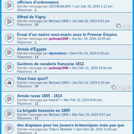
officiers d'ordonnance
Dernier message par
LECHEVALIER
«
Lun Juin 10, 2024 1:12 pm
Réponses :
2
Alfred de Vigny
Dernier message par
Bernard 1809
«
Jeu Mai 16, 2024 6:01 pm
Réponses :
16
1
2
Essai d’un navire sous-marin sous le Premier Empire.
Dernier message par
jacknap1948
«
Jeu Avr 18, 2024 10:43 am
Réponses :
1
Armée d'Egypte
Dernier message par
elpresident
«
Sam Fév 03, 2024 4:15 pm
Réponses :
14
Guidons de cavalerie française 1812.
Dernier message par
jacknap1948
«
Dim Déc 31, 2023 10:54 am
Réponses :
4
Vous lisez quoi?
Dernier message par
Bernard 1809
«
Jeu Oct 12, 2023 6:19 am
Réponses :
34
1
2
3
Armée russe 1805 - 1814
Dernier message par
franckT
«
Mer Fév 22, 2023 8:54 pm
Réponses :
12
La brigade hessoise en 1809
Dernier message par
Bernard 1809
«
Mar Nov 29, 2022 8:57 am
Réponses :
13
des drapeaux pour les joueurs britanniques mais pas que
Dernier message par
Thierry Melchior
«
Sam Nov 26, 2022 11:50 am
Réponses :
3