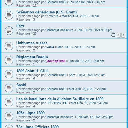
Dernier message par
Bernard 1809
«
Jeu Sep 02, 2021 7:16 am
Réponses :
12
Scénarios génériques (C.S. Grant)
Dernier message par
Xaverus
«
Mar Août 31, 2021 5:18 pm
Réponses :
3
IR29
Dernier message par
MarbotsChasseurs
«
Jeu Juil 29, 2021 9:07 pm
Réponses :
23
1
2
Uniformes russes
Dernier message par
vania
«
Mar Juil 13, 2021 12:23 pm
Réponses :
2
Règlement Bardin
Dernier message par
jacknap1948
«
Lun Juil 12, 2021 1:08 pm
Réponses :
1
1809 John H. GILL
Dernier message par
Bernard 1809
«
Sam Juil 03, 2021 6:56 am
Réponses :
4
Saski
Dernier message par
Bernard 1809
«
Mer Juin 23, 2021 3:22 pm
Réponses :
2
Les 4e bataillons de la division St-Hilaire en 1809
Dernier message par
LECHEVALIER
«
Mer Déc 30, 2020 3:31 pm
Réponses :
4
105e Ligne 1809
Dernier message par
MarbotsChasseurs
«
Jeu Déc 17, 2020 3:50 pm
Réponses :
2
72e Ligne Officiers 1809