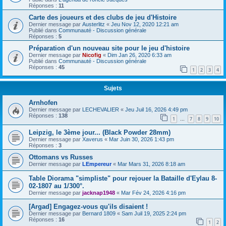
Réponses :
11
Carte des joueurs et des clubs de jeu d'Histoire
Dernier message par
Austerlitz
«
Jeu Nov 12, 2020 12:21 am
Publié dans
Communauté - Discussion générale
Réponses :
5
Préparation d'un nouveau site pour le jeu d'histoire
Dernier message par
Nicofig
«
Dim Jan 26, 2020 6:33 am
Publié dans
Communauté - Discussion générale
Réponses :
45
1
2
3
4
Sujets
Arnhofen
Dernier message par
LECHEVALIER
«
Jeu Juil 16, 2026 4:49 pm
Réponses :
138
1
7
8
9
10
…
Leipzig, le 3ème jour... (Black Powder 28mm)
Dernier message par
Xaverus
«
Mar Juin 30, 2026 1:43 pm
Réponses :
3
Ottomans vs Russes
Dernier message par
LEmpereur
«
Mar Mars 31, 2026 8:18 am
Table Diorama "simpliste" pour rejouer la Bataille d'Eylau 8-
02-1807 au 1/300°.
Dernier message par
jacknap1948
«
Mar Fév 24, 2026 4:16 pm
[Argad] Engagez-vous qu'ils disaient !
Dernier message par
Bernard 1809
«
Sam Juil 19, 2025 2:24 pm
Réponses :
16
1
2