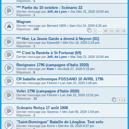
Réponses :
5
*** Partie du 10 octobre - Scénario 22
Dernier message par
Jeff, de Lyon
«
Jeu Déc 31, 2020 10:50 am
Réponses :
1
Wagram
Dernier message par
Bernard 1809
«
Sam Oct 24, 2020 6:26 am
Réponses :
184
1
10
11
12
13
…
*** Hier, La Jeune Garde a donné à Neyron (01)
Dernier message par
Eduen69
«
Dim Oct 18, 2020 2:24 pm
Réponses :
1
*** C'est la Rentrée à St Fortunat (69)
Dernier message par
Jeff, de Lyon
«
Mar Sep 22, 2020 10:56 am
Revignano 1796 (campagne d'Italie 2020)
Dernier message par
Kem
«
Jeu Août 27, 2020 5:19 pm
Réponses :
8
CR bataille uchronique FOSSANO 10 AVRIL 1796
Dernier message par
Florent
«
Lun Juin 22, 2020 1:00 pm
Voltri 1796 (campagne d'Italie 2020)
Dernier message par
Florent
«
Lun Juin 22, 2020 12:52 pm
Réponses :
15
1
2
Scénario Roliça 17 août 1808
Dernier message par
Xaverus
«
Ven Juin 05, 2020 1:04 pm
Réponses :
2
"Saint-Domingue" Bataille de Léogâne. Test solo
Dernier message par
Korre
«
Dim Avr 26, 2020 8:37 pm