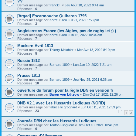
VV
Dernier message par
franckT
«
Jeu Août 18, 2022 9:41 am
Réponses :
6
[Argad] Escarmouche Quiberon 1795
Dernier message par
Korre
«
Jeu Juil 21, 2022 1:53 pm
Réponses :
3
Angleterre vs France (les Aigles, pas de rugby ici ;) )
Dernier message par
Korre
«
Jeu Juin 16, 2022 10:34 am
Réponses :
7
Mockern Avril 1813
Dernier message par
Thierry Melchior
«
Mer Avr 13, 2022 8:10 pm
Réponses :
5
Russie 1812
Dernier message par
Bernard 1809
«
Lun Jan 10, 2022 7:21 am
Réponses :
7
Prusse 1813
Dernier message par
Bernard 1809
«
Jeu Nov 25, 2021 6:38 am
Réponses :
10
ouverture du forum pour la règle DBN en version fr
Dernier message par
Baron von Lützow
«
Dim Oct 17, 2021 12:26 pm
DNB V2.1 avec Les Hussards Ludiques (NORD)
Dernier message par
fabrice le grognard
«
Lun Oct 11, 2021 12:59 pm
Réponses :
23
1
2
Journée DBN chez les Hussards Ludiques
Dernier message par
Tonton Flingueur
«
Dim Oct 10, 2021 10:41 pm
Réponses :
6
Campagne d'Allemagne