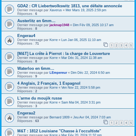
GDA2 : CR Liebertwolkswitz 1813, une défaite annoncée
Dernier message par
Xaverus
«
Mer Mars 19, 2025 2:59 pm
Réponses :
6
Austerlitz en 6mm…
Dernier message par
jacknap1948
«
Dim Fév 09, 2025 10:17 am
Réponses :
8
Engerau4
Dernier message par
Korre
«
Lun Jan 06, 2025 11:10 am
Réponses :
71
1
2
3
4
5
[M&T] La crête à Pierrot : la charge de Louverture
Dernier message par
Korre
«
Mar Déc 31, 2024 11:38 am
Réponses :
8
Waterloo en 6mm…
Dernier message par
LEmpereur
«
Dim Déc 22, 2024 6:50 am
Réponses :
9
4 Anglais, 2 Français, 1 Espagnol
Dernier message par
Korre
«
Ven Nov 22, 2024 5:58 pm
Réponses :
2
L'arme du moujik russe
Dernier message par
Korre
«
Sam Mai 04, 2024 3:31 pm
Réponses :
3
Engerau2
Dernier message par
Bernard 1809
«
Jeu Avr 04, 2024 7:03 am
Réponses :
63
1
2
3
4
5
M&T : 1812 Louisiane "Chasse à l'occultiste"
Dernier message par
Korre
«
Mar Fév 20, 2024 11:32 pm