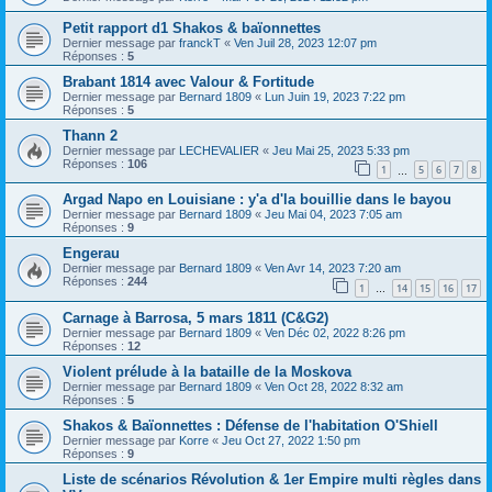
Petit rapport d1 Shakos & baïonnettes
Dernier message par
franckT
«
Ven Juil 28, 2023 12:07 pm
Réponses :
5
Brabant 1814 avec Valour & Fortitude
Dernier message par
Bernard 1809
«
Lun Juin 19, 2023 7:22 pm
Réponses :
5
Thann 2
Dernier message par
LECHEVALIER
«
Jeu Mai 25, 2023 5:33 pm
Réponses :
106
1
5
6
7
8
…
Argad Napo en Louisiane : y'a d'la bouillie dans le bayou
Dernier message par
Bernard 1809
«
Jeu Mai 04, 2023 7:05 am
Réponses :
9
Engerau
Dernier message par
Bernard 1809
«
Ven Avr 14, 2023 7:20 am
Réponses :
244
1
14
15
16
17
…
Carnage à Barrosa, 5 mars 1811 (C&G2)
Dernier message par
Bernard 1809
«
Ven Déc 02, 2022 8:26 pm
Réponses :
12
Violent prélude à la bataille de la Moskova
Dernier message par
Bernard 1809
«
Ven Oct 28, 2022 8:32 am
Réponses :
5
Shakos & Baïonnettes : Défense de l'habitation O'Shiell
Dernier message par
Korre
«
Jeu Oct 27, 2022 1:50 pm
Réponses :
9
Liste de scénarios Révolution & 1er Empire multi règles dans