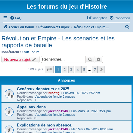
Les forums du jeu d'Histoire
FAQ
Inscription
Connexion
R
Accueil du forum
Révolution et Empire
Révolution et Empire - Les scenarios et les rapports de bataille
e
Révolution et Empire - Les scenarios et les
c
rapports de bataille
h
Modérateur :
Staff Forum
e
Rechercher
Recherche avanc
Nouveau sujet
r
Page
1
sur
7
1
2
3
4
5
7
Suivant
309 sujets
…
c
h
Annonces
e
Généreux donateurs de 2025.
r
Dernier message par
Nicofig
«
Lun Avr 14, 2025 7:52 am
Publié dans
L'agenda de l'oncle Jacques
Réponses :
7
Appel aux dons.
Dernier message par
jacknap1948
«
Lun Mars 31, 2025 3:24 pm
Publié dans
L'agenda de l'oncle Jacques
Réponses :
8
Explications de mon absence.
Dernier message par
jacknap1948
«
Mer Mars 04, 2026 10:28 am
Publié dans
L'agenda de l'oncle Jacques