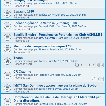
Dernier message par
vania
«
Ven Oct 08, 2021 7:37 am
Réponses :
3
Espagne 1810
Dernier message par
général JAP
«
Mer Sep 01, 2021 6:14 pm
Réponses :
6
Scénario générique Ventosa (Vimeiro) 1808
Dernier message par
Bernard 1809
«
Jeu Juin 17, 2021 5:43 am
Réponses :
14
Bataille Empire - Prussiens vs Polonais : au Club ACHILLE !
Dernier message par
Jeff, de Lyon
«
Sam Juin 12, 2021 5:20 pm
Réponses :
3
Mémoire de campagne uchronique 1796
Dernier message par
Florent
«
Sam Mai 01, 2021 10:13 pm
Réponses :
14
Thann
Dernier message par
Korre
«
Sam Avr 17, 2021 8:06 pm
Réponses :
148
1
7
8
9
10
…
CR Craonne
Dernier message par
Florent
«
Dim Mars 07, 2021 9:20 pm
Réponses :
17
1
2
[M&T] San Domingo : accrochage sur la plaine de Seybo
Dernier message par
barca
«
Mer Fév 03, 2021 6:24 am
Réponses :
6
Compte-rendu de la Bataille de Charnay le 11 Mars 1814 par
Didier (Borodino).
Dernier message par
Bernard 1809
«
Dim Jan 10, 2021 9:06 pm