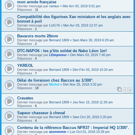
mon armée française
Dernier message par
ramius
«
Mer Avr 03, 2019 5:01 pm
Réponses :
11
Compatibilité des figurines Xan miniature et les anglais avec
bonnet à poil
Dernier message par
LUG76
«
Mer Avr 03, 2019 12:37 am
Réponses :
2
Bavarois morts 28mm
Dernier message par
Bernard 1809
«
Sam Mars 30, 2019 6:29 am
Réponses :
2
DTC-NAPO6 : les p'tits soldat de Nabo Léon 1er!
Dernier message par
LEmpereur
«
Dim Mars 03, 2019 7:40 pm
Réponses :
4
YKREOL
Dernier message par
Bernard 1809
«
Dim Fév 03, 2019 10:20 am
Réponses :
7
Délai de livraison chez Baccus au 1/300°.
Dernier message par
Michel
«
Dim Nov 25, 2018 3:32 pm
Réponses :
18
1
2
Cravates
Dernier message par
Bernard 1809
«
Jeu Nov 15, 2018 11:39 am
Réponses :
6
Sapeur chasseur à cheval
Dernier message par
Bernard 1809
«
Sam Oct 20, 2018 2:20 pm
Réponses :
4
Contenu de la référence Baccus NFR37 : Imperial HQ 1/300°.
Dernier message par
atommmm
«
Lun Oct 01, 2018 10:28 pm