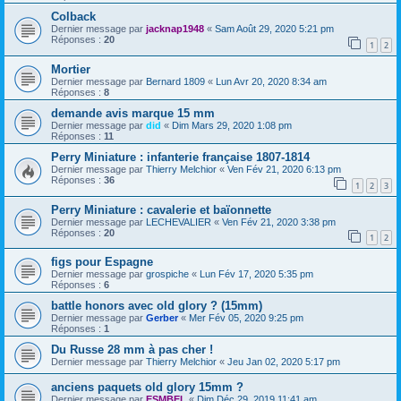
Colback
Dernier message par
jacknap1948
«
Sam Août 29, 2020 5:21 pm
Réponses :
20
1
2
Mortier
Dernier message par
Bernard 1809
«
Lun Avr 20, 2020 8:34 am
Réponses :
8
demande avis marque 15 mm
Dernier message par
did
«
Dim Mars 29, 2020 1:08 pm
Réponses :
11
Perry Miniature : infanterie française 1807-1814
Dernier message par
Thierry Melchior
«
Ven Fév 21, 2020 6:13 pm
Réponses :
36
1
2
3
Perry Miniature : cavalerie et baïonnette
Dernier message par
LECHEVALIER
«
Ven Fév 21, 2020 3:38 pm
Réponses :
20
1
2
figs pour Espagne
Dernier message par
grospiche
«
Lun Fév 17, 2020 5:35 pm
Réponses :
6
battle honors avec old glory ? (15mm)
Dernier message par
Gerber
«
Mer Fév 05, 2020 9:25 pm
Réponses :
1
Du Russe 28 mm à pas cher !
Dernier message par
Thierry Melchior
«
Jeu Jan 02, 2020 5:17 pm
anciens paquets old glory 15mm ?
Dernier message par
ESMBEL
«
Dim Déc 29, 2019 11:41 am