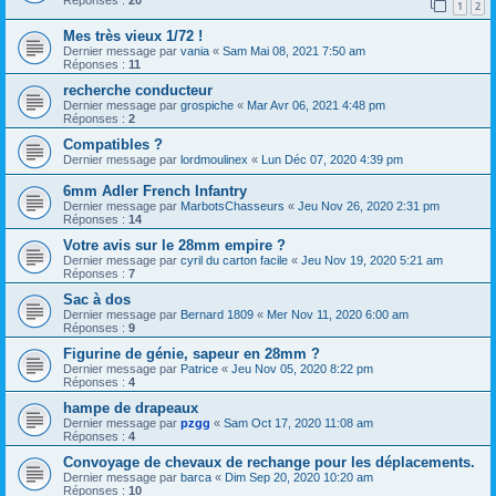
1
2
Mes très vieux 1/72 !
Dernier message par
vania
«
Sam Mai 08, 2021 7:50 am
Réponses :
11
recherche conducteur
Dernier message par
grospiche
«
Mar Avr 06, 2021 4:48 pm
Réponses :
2
Compatibles ?
Dernier message par
lordmoulinex
«
Lun Déc 07, 2020 4:39 pm
6mm Adler French Infantry
Dernier message par
MarbotsChasseurs
«
Jeu Nov 26, 2020 2:31 pm
Réponses :
14
Votre avis sur le 28mm empire ?
Dernier message par
cyril du carton facile
«
Jeu Nov 19, 2020 5:21 am
Réponses :
7
Sac à dos
Dernier message par
Bernard 1809
«
Mer Nov 11, 2020 6:00 am
Réponses :
9
Figurine de génie, sapeur en 28mm ?
Dernier message par
Patrice
«
Jeu Nov 05, 2020 8:22 pm
Réponses :
4
hampe de drapeaux
Dernier message par
pzgg
«
Sam Oct 17, 2020 11:08 am
Réponses :
4
Convoyage de chevaux de rechange pour les déplacements.
Dernier message par
barca
«
Dim Sep 20, 2020 10:20 am
Réponses :
10