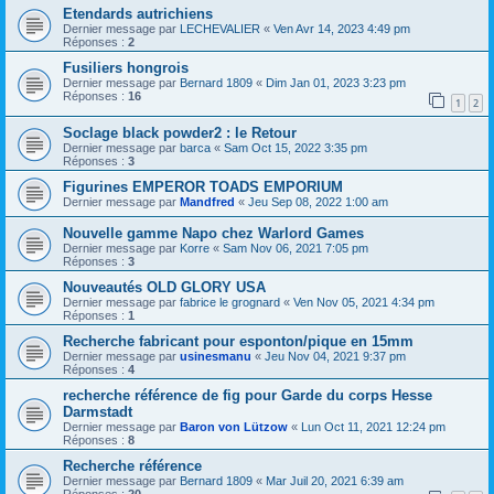
Etendards autrichiens
Dernier message par
LECHEVALIER
«
Ven Avr 14, 2023 4:49 pm
Réponses :
2
Fusiliers hongrois
Dernier message par
Bernard 1809
«
Dim Jan 01, 2023 3:23 pm
Réponses :
16
1
2
Soclage black powder2 : le Retour
Dernier message par
barca
«
Sam Oct 15, 2022 3:35 pm
Réponses :
3
Figurines EMPEROR TOADS EMPORIUM
Dernier message par
Mandfred
«
Jeu Sep 08, 2022 1:00 am
Nouvelle gamme Napo chez Warlord Games
Dernier message par
Korre
«
Sam Nov 06, 2021 7:05 pm
Réponses :
3
Nouveautés OLD GLORY USA
Dernier message par
fabrice le grognard
«
Ven Nov 05, 2021 4:34 pm
Réponses :
1
Recherche fabricant pour esponton/pique en 15mm
Dernier message par
usinesmanu
«
Jeu Nov 04, 2021 9:37 pm
Réponses :
4
recherche référence de fig pour Garde du corps Hesse
Darmstadt
Dernier message par
Baron von Lützow
«
Lun Oct 11, 2021 12:24 pm
Réponses :
8
Recherche référence
Dernier message par
Bernard 1809
«
Mar Juil 20, 2021 6:39 am
Réponses :
20