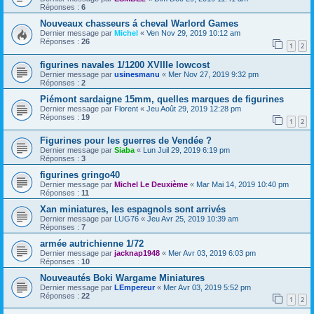
Réponses :
6
Nouveaux chasseurs á cheval Warlord Games
Dernier message par
Michel
«
Ven Nov 29, 2019 10:12 am
Réponses :
26
1
2
figurines navales 1/1200 XVIIIe lowcost
Dernier message par
usinesmanu
«
Mer Nov 27, 2019 9:32 pm
Réponses :
2
Piémont sardaigne 15mm, quelles marques de figurines
Dernier message par
Florent
«
Jeu Août 29, 2019 12:28 pm
Réponses :
19
1
2
Figurines pour les guerres de Vendée ?
Dernier message par
Siaba
«
Lun Juil 29, 2019 6:19 pm
Réponses :
3
figurines gringo40
Dernier message par
Michel Le Deuxième
«
Mar Mai 14, 2019 10:40 pm
Réponses :
11
Xan miniatures, les espagnols sont arrivés
Dernier message par
LUG76
«
Jeu Avr 25, 2019 10:39 am
Réponses :
7
armée autrichienne 1/72
Dernier message par
jacknap1948
«
Mer Avr 03, 2019 6:03 pm
Réponses :
10
Nouveautés Boki Wargame Miniatures
Dernier message par
LEmpereur
«
Mer Avr 03, 2019 5:52 pm
Réponses :
22
1
2