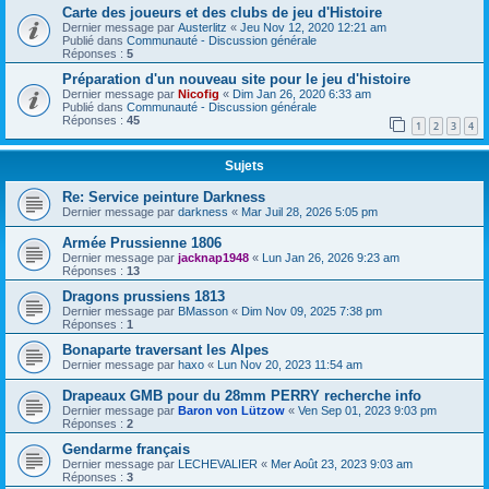
Carte des joueurs et des clubs de jeu d'Histoire
Dernier message par
Austerlitz
«
Jeu Nov 12, 2020 12:21 am
Publié dans
Communauté - Discussion générale
Réponses :
5
Préparation d'un nouveau site pour le jeu d'histoire
Dernier message par
Nicofig
«
Dim Jan 26, 2020 6:33 am
Publié dans
Communauté - Discussion générale
Réponses :
45
1
2
3
4
Sujets
Re: Service peinture Darkness
Dernier message par
darkness
«
Mar Juil 28, 2026 5:05 pm
Armée Prussienne 1806
Dernier message par
jacknap1948
«
Lun Jan 26, 2026 9:23 am
Réponses :
13
Dragons prussiens 1813
Dernier message par
BMasson
«
Dim Nov 09, 2025 7:38 pm
Réponses :
1
Bonaparte traversant les Alpes
Dernier message par
haxo
«
Lun Nov 20, 2023 11:54 am
Drapeaux GMB pour du 28mm PERRY recherche info
Dernier message par
Baron von Lützow
«
Ven Sep 01, 2023 9:03 pm
Réponses :
2
Gendarme français
Dernier message par
LECHEVALIER
«
Mer Août 23, 2023 9:03 am
Réponses :
3