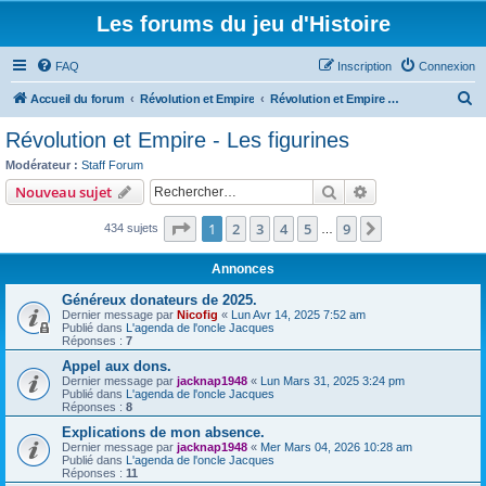
Les forums du jeu d'Histoire
FAQ
Inscription
Connexion
R
Accueil du forum
Révolution et Empire
Révolution et Empire - Les figurines
e
Révolution et Empire - Les figurines
c
Modérateur :
Staff Forum
h
Rechercher
Recherche avanc
Nouveau sujet
e
Page
1
sur
9
1
2
3
4
5
9
Suivant
434 sujets
r
…
c
Annonces
h
Généreux donateurs de 2025.
e
Dernier message par
Nicofig
«
Lun Avr 14, 2025 7:52 am
Publié dans
L'agenda de l'oncle Jacques
r
Réponses :
7
Appel aux dons.
Dernier message par
jacknap1948
«
Lun Mars 31, 2025 3:24 pm
Publié dans
L'agenda de l'oncle Jacques
Réponses :
8
Explications de mon absence.
Dernier message par
jacknap1948
«
Mer Mars 04, 2026 10:28 am
Publié dans
L'agenda de l'oncle Jacques
Réponses :
11