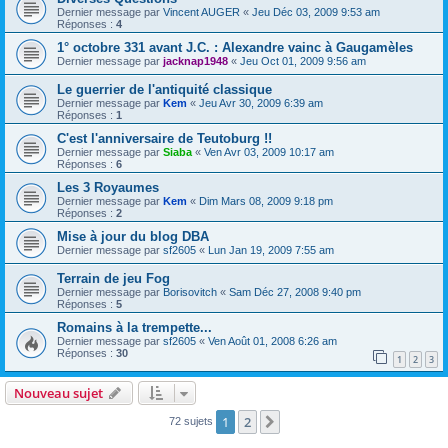
Dernier message par
Vincent AUGER
«
Jeu Déc 03, 2009 9:53 am
Réponses :
4
1° octobre 331 avant J.C. : Alexandre vainc à Gaugamèles
Dernier message par
jacknap1948
«
Jeu Oct 01, 2009 9:56 am
Le guerrier de l'antiquité classique
Dernier message par
Kem
«
Jeu Avr 30, 2009 6:39 am
Réponses :
1
C'est l'anniversaire de Teutoburg !!
Dernier message par
Siaba
«
Ven Avr 03, 2009 10:17 am
Réponses :
6
Les 3 Royaumes
Dernier message par
Kem
«
Dim Mars 08, 2009 9:18 pm
Réponses :
2
Mise à jour du blog DBA
Dernier message par
sf2605
«
Lun Jan 19, 2009 7:55 am
Terrain de jeu Fog
Dernier message par
Borisovitch
«
Sam Déc 27, 2008 9:40 pm
Réponses :
5
Romains à la trempette...
Dernier message par
sf2605
«
Ven Août 01, 2008 6:26 am
Réponses :
30
1
2
3
Nouveau sujet
1
2
Suivant
72 sujets