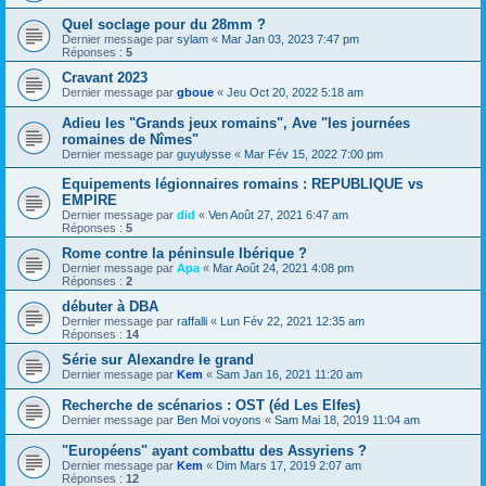
Quel soclage pour du 28mm ?
Dernier message par
sylam
«
Mar Jan 03, 2023 7:47 pm
Réponses :
5
Cravant 2023
Dernier message par
gboue
«
Jeu Oct 20, 2022 5:18 am
Adieu les "Grands jeux romains", Ave "les journées
romaines de Nîmes"
Dernier message par
guyulysse
«
Mar Fév 15, 2022 7:00 pm
Equipements légionnaires romains : REPUBLIQUE vs
EMPIRE
Dernier message par
did
«
Ven Août 27, 2021 6:47 am
Réponses :
5
Rome contre la péninsule Ibérique ?
Dernier message par
Apa
«
Mar Août 24, 2021 4:08 pm
Réponses :
2
débuter à DBA
Dernier message par
raffalli
«
Lun Fév 22, 2021 12:35 am
Réponses :
14
Série sur Alexandre le grand
Dernier message par
Kem
«
Sam Jan 16, 2021 11:20 am
Recherche de scénarios : OST (éd Les Elfes)
Dernier message par
Ben Moi voyons
«
Sam Mai 18, 2019 11:04 am
"Européens" ayant combattu des Assyriens ?
Dernier message par
Kem
«
Dim Mars 17, 2019 2:07 am
Réponses :
12