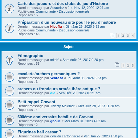
Carte des joueurs et des clubs de jeu d'Histoire
Dernier message par
Austerlitz
«
Jeu Nov 12, 2020 12:21 am
Publié dans
Communauté - Discussion générale
Réponses :
5
Préparation d'un nouveau site pour le jeu d'histoire
Dernier message par
Nicofig
«
Dim Jan 26, 2020 6:33 am
Publié dans
Communauté - Discussion générale
Réponses :
45
1
2
3
4
Sujets
Filmographie
Dernier message par
mitch'
«
Sam Août 26, 2017 9:20 pm
Réponses :
33
1
2
3
cavalerie/archers germaniques ?
Dernier message par
Ventosa
«
Jeu Août 08, 2024 5:23 pm
Réponses :
1
archers ou frondeurs armée ibère antique ?
Dernier message par
did
«
Ven Déc 29, 2023 10:21 am
Petit rappel Cravant
Dernier message par
Thierry Melchior
«
Mer Juin 28, 2023 11:20 am
Réponses :
4
600ème anniversaire bataille de Cravant
Dernier message par
gboue
«
Mer Mars 01, 2023 4:02 am
Réponses :
2
Figurines hail caesar ?
Dernier message par
cyril du carton facile
«
Ven Jan 27, 2023 1:50 pm