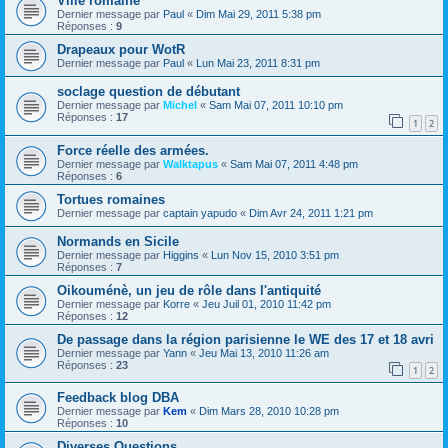
Ville romaine
Dernier message par
Paul
«
Dim Mai 29, 2011 5:38 pm
Réponses :
9
Drapeaux pour WotR
Dernier message par
Paul
«
Lun Mai 23, 2011 8:31 pm
soclage question de débutant
Dernier message par
Michel
«
Sam Mai 07, 2011 10:10 pm
Réponses :
17
1
2
Force réelle des armées.
Dernier message par
Walktapus
«
Sam Mai 07, 2011 4:48 pm
Réponses :
6
Tortues romaines
Dernier message par
captain yapudo
«
Dim Avr 24, 2011 1:21 pm
Normands en Sicile
Dernier message par
Higgins
«
Lun Nov 15, 2010 3:51 pm
Réponses :
7
Oikouménè, un jeu de rôle dans l'antiquité
Dernier message par
Korre
«
Jeu Juil 01, 2010 11:42 pm
Réponses :
12
De passage dans la région parisienne le WE des 17 et 18 avri
Dernier message par
Yann
«
Jeu Mai 13, 2010 11:26 am
Réponses :
23
1
2
Feedback blog DBA
Dernier message par
Kem
«
Dim Mars 28, 2010 10:28 pm
Réponses :
10
Diverses Questions