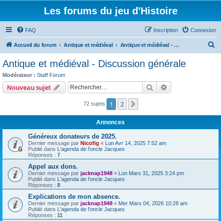
Les forums du jeu d'Histoire
FAQ
Inscription
Connexion
R
Accueil du forum
Antique et médiéval
Antique et médiéval - Discussion générale
e
Antique et médiéval - Discussion générale
c
Modérateur :
Staff Forum
h
Rechercher
Recherche avanc
Nouveau sujet
e
1
2
Suivant
72 sujets
r
c
Annonces
h
Généreux donateurs de 2025.
e
Dernier message par
Nicofig
«
Lun Avr 14, 2025 7:52 am
Publié dans
L'agenda de l'oncle Jacques
r
Réponses :
7
Appel aux dons.
Dernier message par
jacknap1948
«
Lun Mars 31, 2025 3:24 pm
Publié dans
L'agenda de l'oncle Jacques
Réponses :
8
Explications de mon absence.
Dernier message par
jacknap1948
«
Mer Mars 04, 2026 10:28 am
Publié dans
L'agenda de l'oncle Jacques
Réponses :
11