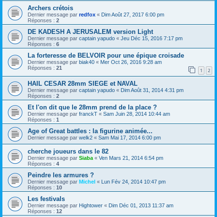
Archers crétois
Dernier message par
redfox
«
Dim Août 27, 2017 6:00 pm
Réponses :
2
DE KADESH A JERUSALEM version Light
Dernier message par
captain yapudo
«
Jeu Déc 15, 2016 7:17 pm
Réponses :
6
La forteresse de BELVOIR pour une épique croisade
Dernier message par
biak40
«
Mer Oct 26, 2016 9:28 am
Réponses :
21
1
2
HAIL CESAR 28mm SIEGE et NAVAL
Dernier message par
captain yapudo
«
Dim Août 31, 2014 4:31 pm
Réponses :
2
Et l'on dit que le 28mm prend de la place ?
Dernier message par
franckT
«
Sam Juin 28, 2014 10:44 am
Réponses :
1
Age of Great battles : la figurine animée...
Dernier message par
welk2
«
Sam Mai 17, 2014 6:00 pm
cherche joueurs dans le 82
Dernier message par
Siaba
«
Ven Mars 21, 2014 6:54 pm
Réponses :
4
Peindre les armures ?
Dernier message par
Michel
«
Lun Fév 24, 2014 10:47 pm
Réponses :
10
Les festivals
Dernier message par
Hightower
«
Dim Déc 01, 2013 11:37 am
Réponses :
12