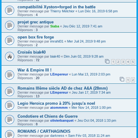
compatibilité Xyston=forged in the battle
Dernier message par
Thierry Melchior
«
Lun Déc 16, 2019 6:58 pm
Réponses :
4
projet grec antique
Dernier message par
Siaba
«
Jeu Déc 12, 2019 7:41 am
Réponses :
3
open box fire forge
Dernier message par
imrahil31
«
Mer Juil 24, 2019 9:48 pm
Réponses :
2
Croisés biak40
Dernier message par
biak40
«
Dim Juin 02, 2019 9:28 am
Réponses :
72
1
2
3
4
5
War & Empire III !
Dernier message par
LEmpereur
«
Lun Mai 13, 2019 2:03 pm
Réponses :
20
1
2
Romains IIIème siècle AD de chez A&A (28mm)
Dernier message par
LEmpereur
«
Jeu Jan 17, 2019 7:34 am
Réponses :
13
Legio Heroica promo à 20% jusqu'a noel
Dernier message par
atommmm
«
Mer Nov 14, 2018 1:00 pm
Condotiere et Chiens de Guerre
Dernier message par
olivierbanquet
«
Jeu Oct 04, 2018 1:33 pm
Réponses :
8
ROMAINS / CARTHAGINOIS
Dernier message par
darkness
«
Sam Fév 03, 2018 11:24 am