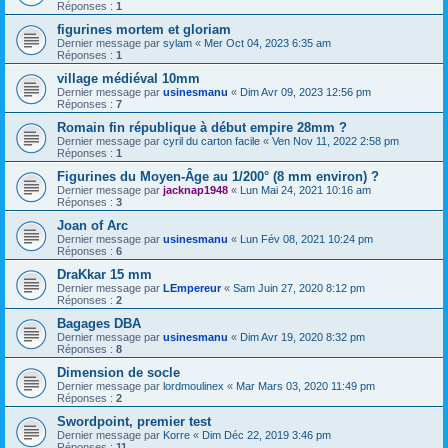
Réponses :
1
figurines mortem et gloriam
Dernier message par
sylam
«
Mer Oct 04, 2023 6:35 am
Réponses :
1
village médiéval 10mm
Dernier message par
usinesmanu
«
Dim Avr 09, 2023 12:56 pm
Réponses :
7
Romain fin république à début empire 28mm ?
Dernier message par
cyril du carton facile
«
Ven Nov 11, 2022 2:58 pm
Réponses :
1
Figurines du Moyen-Âge au 1/200° (8 mm environ) ?
Dernier message par
jacknap1948
«
Lun Mai 24, 2021 10:16 am
Réponses :
3
Joan of Arc
Dernier message par
usinesmanu
«
Lun Fév 08, 2021 10:24 pm
Réponses :
6
DraKkar 15 mm
Dernier message par
LEmpereur
«
Sam Juin 27, 2020 8:12 pm
Réponses :
2
Bagages DBA
Dernier message par
usinesmanu
«
Dim Avr 19, 2020 8:32 pm
Réponses :
8
Dimension de socle
Dernier message par
lordmoulinex
«
Mar Mars 03, 2020 11:49 pm
Réponses :
2
Swordpoint, premier test
Dernier message par
Korre
«
Dim Déc 22, 2019 3:46 pm
Réponses :
11