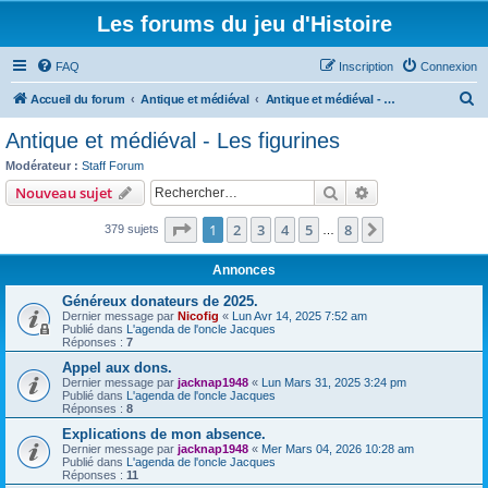
Les forums du jeu d'Histoire
FAQ
Inscription
Connexion
R
Accueil du forum
Antique et médiéval
Antique et médiéval - Les figurines
e
Antique et médiéval - Les figurines
c
Modérateur :
Staff Forum
h
Rechercher
Recherche avanc
Nouveau sujet
e
Page
1
sur
8
1
2
3
4
5
8
Suivant
379 sujets
r
…
c
Annonces
h
Généreux donateurs de 2025.
e
Dernier message par
Nicofig
«
Lun Avr 14, 2025 7:52 am
Publié dans
L'agenda de l'oncle Jacques
r
Réponses :
7
Appel aux dons.
Dernier message par
jacknap1948
«
Lun Mars 31, 2025 3:24 pm
Publié dans
L'agenda de l'oncle Jacques
Réponses :
8
Explications de mon absence.
Dernier message par
jacknap1948
«
Mer Mars 04, 2026 10:28 am
Publié dans
L'agenda de l'oncle Jacques
Réponses :
11