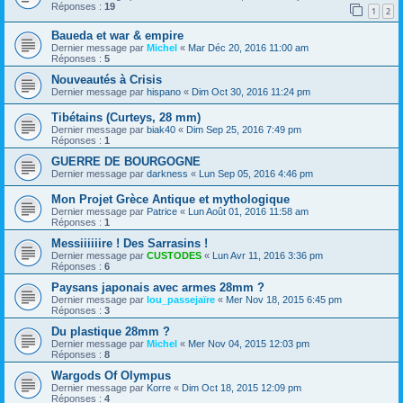
Réponses :
19
1
2
Baueda et war & empire
Dernier message par
Michel
«
Mar Déc 20, 2016 11:00 am
Réponses :
5
Nouveautés à Crisis
Dernier message par
hispano
«
Dim Oct 30, 2016 11:24 pm
Tibétains (Curteys, 28 mm)
Dernier message par
biak40
«
Dim Sep 25, 2016 7:49 pm
Réponses :
1
GUERRE DE BOURGOGNE
Dernier message par
darkness
«
Lun Sep 05, 2016 4:46 pm
Mon Projet Grèce Antique et mythologique
Dernier message par
Patrice
«
Lun Août 01, 2016 11:58 am
Réponses :
1
Messiiiiiire ! Des Sarrasins !
Dernier message par
CUSTODES
«
Lun Avr 11, 2016 3:36 pm
Réponses :
6
Paysans japonais avec armes 28mm ?
Dernier message par
lou_passejaïre
«
Mer Nov 18, 2015 6:45 pm
Réponses :
3
Du plastique 28mm ?
Dernier message par
Michel
«
Mer Nov 04, 2015 12:03 pm
Réponses :
8
Wargods Of Olympus
Dernier message par
Korre
«
Dim Oct 18, 2015 12:09 pm
Réponses :
4