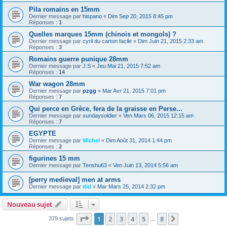
Pila romains en 15mm
Dernier message par
hispano
«
Dim Sep 20, 2015 8:45 pm
Réponses :
1
Quelles marques 15mm (chinois et mongols) ?
Dernier message par
cyril du carton facile
«
Dim Juin 21, 2015 2:33 am
Réponses :
3
Romains guerre punique 28mm
Dernier message par
J.S
«
Jeu Mai 21, 2015 7:52 am
Réponses :
14
War wagon 28mm
Dernier message par
pzgg
«
Mar Avr 21, 2015 7:01 pm
Réponses :
7
Qui perce en Grèce, fera de la graisse en Perse...
Dernier message par
sundaysoldier
«
Ven Mars 06, 2015 12:15 am
Réponses :
7
EGYPTE
Dernier message par
Michel
«
Dim Août 31, 2014 1:44 pm
Réponses :
2
figurines 15 mm
Dernier message par
Tenshu63
«
Ven Juin 13, 2014 5:56 am
[perry medieval] men at arms
Dernier message par
did
«
Mar Mars 25, 2014 2:32 pm
Nouveau sujet
Page
1
sur
8
1
2
3
4
5
8
Suivant
379 sujets
…