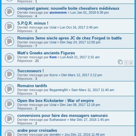
Réponses :
1
conquest games: nouvelle boite chevaliers médiévaux
Dernier message par
atommmm
«
Lun Jan 01, 2018 6:38 pm
Réponses :
4
S.P.Q.R. minus !
Dernier message par
Urial
«
Lun Oct 16, 2017 2:46 pm
Réponses :
2
Romains 3eme siecle apres JC de chez Forged in battle
Dernier message par
Urial
«
Dim Sep 24, 2017 12:00 pm
Réponses :
7
Matt's Greeks ancients Figures
Dernier message par
Kem
«
Lun Août 21, 2017 2:31 am
Réponses :
21
1
2
Successeurs !
Dernier message par
Korre
«
Dim Mars 12, 2017 2:12 pm
Réponses :
3
Romains tardifs
Dernier message par
Begaming84
«
Sam Mars 11, 2017 11:40 am
Réponses :
1
Open the box Kickstarter : War of empire
Dernier message par
Urial
«
Dim Jan 08, 2017 12:18 pm
Réponses :
2
conversions pour faire des messagers samurais
Dernier message par
Euthanasor
«
Mar Déc 27, 2016 1:45 pm
Réponses :
2
arabe pour croisades
Dernier message par
domitim
«
Jeu Déc 22, 2016 11:48 pm