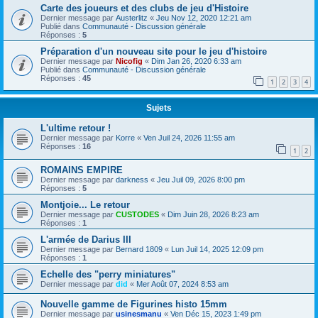
Carte des joueurs et des clubs de jeu d'Histoire
Dernier message par
Austerlitz
«
Jeu Nov 12, 2020 12:21 am
Publié dans
Communauté - Discussion générale
Réponses :
5
Préparation d'un nouveau site pour le jeu d'histoire
Dernier message par
Nicofig
«
Dim Jan 26, 2020 6:33 am
Publié dans
Communauté - Discussion générale
Réponses :
45
1
2
3
4
Sujets
L'ultime retour !
Dernier message par
Korre
«
Ven Juil 24, 2026 11:55 am
Réponses :
16
1
2
ROMAINS EMPIRE
Dernier message par
darkness
«
Jeu Juil 09, 2026 8:00 pm
Réponses :
5
Montjoie... Le retour
Dernier message par
CUSTODES
«
Dim Juin 28, 2026 8:23 am
Réponses :
1
L'armée de Darius III
Dernier message par
Bernard 1809
«
Lun Juil 14, 2025 12:09 pm
Réponses :
1
Echelle des "perry miniatures"
Dernier message par
did
«
Mer Août 07, 2024 8:53 am
Nouvelle gamme de Figurines histo 15mm
Dernier message par
usinesmanu
«
Ven Déc 15, 2023 1:49 pm