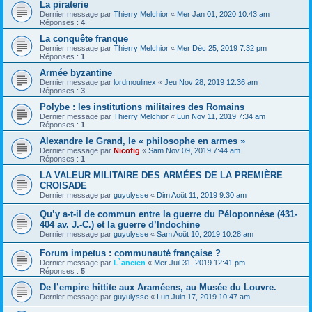
La piraterie
Dernier message par
Thierry Melchior
«
Mer Jan 01, 2020 10:43 am
Réponses :
4
La conquête franque
Dernier message par
Thierry Melchior
«
Mer Déc 25, 2019 7:32 pm
Réponses :
1
Armée byzantine
Dernier message par
lordmoulinex
«
Jeu Nov 28, 2019 12:36 am
Réponses :
3
Polybe : les institutions militaires des Romains
Dernier message par
Thierry Melchior
«
Lun Nov 11, 2019 7:34 am
Réponses :
1
Alexandre le Grand, le « philosophe en armes »
Dernier message par
Nicofig
«
Sam Nov 09, 2019 7:44 am
Réponses :
1
LA VALEUR MILITAIRE DES ARMÉES DE LA PREMIÈRE
CROISADE
Dernier message par
guyulysse
«
Dim Août 11, 2019 9:30 am
Qu’y a-t-il de commun entre la guerre du Péloponnèse (431-
404 av. J.-C.) et la guerre d’Indochine
Dernier message par
guyulysse
«
Sam Août 10, 2019 10:28 am
Forum impetus : communauté française ?
Dernier message par
L`ancien
«
Mer Juil 31, 2019 12:41 pm
Réponses :
5
De l’empire hittite aux Araméens, au Musée du Louvre.
Dernier message par
guyulysse
«
Lun Juin 17, 2019 10:47 am