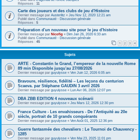
Réponses :
11
Carte des joueurs et des clubs de jeu d'Histoire
Dernier message par
Austerlitz
«
Jeu Nov 12, 2020 12:21 am
Publié dans
Communauté - Discussion générale
Réponses :
5
Préparation d'un nouveau site pour le jeu d'histoire
Dernier message par
Nicofig
«
Dim Jan 26, 2020 6:33 am
Publié dans
Communauté - Discussion générale
Réponses :
45
1
2
3
4
Sujets
ARTE - Constantin le Grand, l’empereur de la nouvelle Rome
89 min Disponible jusqu'au 27/08/2026
Dernier message par
guyulysse
«
Ven Juin 12, 2026 6:05 am
Bravoure, résilience, fidélité – Les leçons du centurion
Scaeva. par Stéphane GAUDIN 3 avril 2026
Dernier message par
guyulysse
«
Lun Avr 06, 2026 12:07 pm
DBA ZBB EDITION 4 nouveaux scénarii
Dernier message par
guyulysse
«
Jeu Mars 12, 2026 12:30 pm
France Culture - Les envahisseurs - De l'Antiquité au 20e
siècle, portrait de 10 grands conquérants
Dernier message par
guyulysse
«
Ven Août 01, 2025 12:36 pm
Guerre fantasmée des chevaliers : Le Tournoi de Chauvency -
1285
Dernier message par
guyulysse
«
Ven Mai 23, 2025 11:01 pm