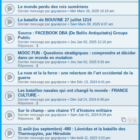
Le monde perdu des rois sumériens
Dernier message par
guyulysse
«
Mer Mars 26, 2025 10:19 am
La bataille de BOUVINE 27 juillet 1214
Dernier message par
guyulysse
«
Sam Mars 08, 2025 6:07 am
Source : FACEBOOK DBA (De Bellis Antiquitatis) Groupe
Public
Dernier message par
guyulysse
«
Jeu Jan 02, 2025 12:10 pm
Réponses :
3
MOOC FUN - Questions stratégiques : comprendre et décider
dans un monde en mutation
Dernier message par
guyulysse
«
Jeu Jan 02, 2025 9:26 am
Réponses :
2
La ruse et la la force : une relecture de l’art occidental de la
guerre
Dernier message par
guyulysse
«
Ven Déc 13, 2024 6:41 pm
Les batailles navales qui ont changé le monde - FRANCE
CULTURE -
Dernier message par
guyulysse
«
Dim Juil 14, 2024 6:49 pm
Réponses :
2
Sur le champ - une chaine YT d'histoire militaire
Dernier message par
guyulysse
«
Sam Juin 01, 2024 8:29 pm
Réponses :
16
1
2
11 août (ou septembre) -480 : Léonidas et la bataille des
Thermopyles, par Hérodote
Dernier message par
guyulysse
«
Ven Août 11, 2023 3:23 pm