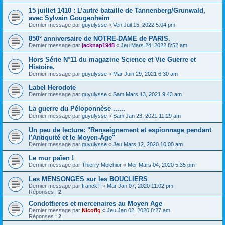
15 juillet 1410 : L’autre bataille de Tannenberg/Grunwald,
avec Sylvain Gougenheim
Dernier message par
guyulysse
«
Ven Juil 15, 2022 5:04 pm
850° anniversaire de NOTRE-DAME de PARIS.
Dernier message par
jacknap1948
«
Jeu Mars 24, 2022 8:52 am
Hors Série N°11 du magazine Science et Vie Guerre et
Histoire.
Dernier message par
guyulysse
«
Mar Juin 29, 2021 6:30 am
Label Herodote
Dernier message par
guyulysse
«
Sam Mars 13, 2021 9:43 am
La guerre du Péloponnèse ......
Dernier message par
guyulysse
«
Sam Jan 23, 2021 11:29 am
Un peu de lecture: "Renseignement et espionnage pendant
l'Antiquité et le Moyen-Âge"
Dernier message par
guyulysse
«
Jeu Mars 12, 2020 10:00 am
Le mur païen !
Dernier message par
Thierry Melchior
«
Mer Mars 04, 2020 5:35 pm
Les MENSONGES sur les BOUCLIERS
Dernier message par
franckT
«
Mar Jan 07, 2020 11:02 pm
Réponses :
2
Condottieres et mercenaires au Moyen Age
Dernier message par
Nicofig
«
Jeu Jan 02, 2020 8:27 am
Réponses :
2