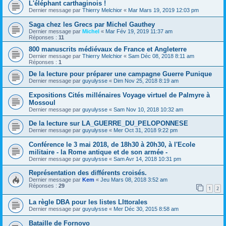
L'éléphant carthaginois !
Dernier message par
Thierry Melchior
«
Mar Mars 19, 2019 12:03 pm
Saga chez les Grecs par Michel Gauthey
Dernier message par
Michel
«
Mar Fév 19, 2019 11:37 am
Réponses :
11
800 manuscrits médiévaux de France et Angleterre
Dernier message par
Thierry Melchior
«
Sam Déc 08, 2018 8:11 am
Réponses :
1
De la lecture pour préparer une campagne Guerre Punique
Dernier message par
guyulysse
«
Dim Nov 25, 2018 8:19 am
Expositions Cités millénaires Voyage virtuel de Palmyre à
Mossoul
Dernier message par
guyulysse
«
Sam Nov 10, 2018 10:32 am
De la lecture sur LA_GUERRE_DU_PELOPONNESE
Dernier message par
guyulysse
«
Mer Oct 31, 2018 9:22 pm
Conférence le 3 mai 2018, de 18h30 à 20h30, à l'Ecole
militaire - la Rome antique et de son armée -
Dernier message par
guyulysse
«
Sam Avr 14, 2018 10:31 pm
Représentation des différents croisés.
Dernier message par
Kem
«
Jeu Mars 08, 2018 3:52 am
Réponses :
29
1
2
La règle DBA pour les listes LIttorales
Dernier message par
guyulysse
«
Mer Déc 30, 2015 8:58 am
Bataille de Fornovo