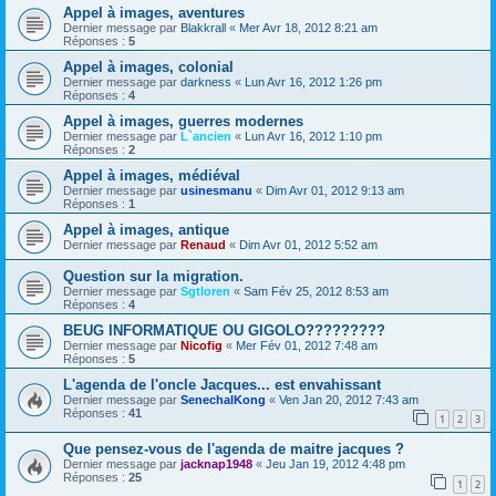
Appel à images, aventures
Dernier message par
Blakkrall
«
Mer Avr 18, 2012 8:21 am
Réponses :
5
Appel à images, colonial
Dernier message par
darkness
«
Lun Avr 16, 2012 1:26 pm
Réponses :
4
Appel à images, guerres modernes
Dernier message par
L`ancien
«
Lun Avr 16, 2012 1:10 pm
Réponses :
2
Appel à images, médiéval
Dernier message par
usinesmanu
«
Dim Avr 01, 2012 9:13 am
Réponses :
1
Appel à images, antique
Dernier message par
Renaud
«
Dim Avr 01, 2012 5:52 am
Question sur la migration.
Dernier message par
Sgtloren
«
Sam Fév 25, 2012 8:53 am
Réponses :
4
BEUG INFORMATIQUE OU GIGOLO?????????
Dernier message par
Nicofig
«
Mer Fév 01, 2012 7:48 am
Réponses :
5
L'agenda de l'oncle Jacques... est envahissant
Dernier message par
SenechalKong
«
Ven Jan 20, 2012 7:43 am
Réponses :
41
1
2
3
Que pensez-vous de l'agenda de maitre jacques ?
Dernier message par
jacknap1948
«
Jeu Jan 19, 2012 4:48 pm
Réponses :
25
1
2