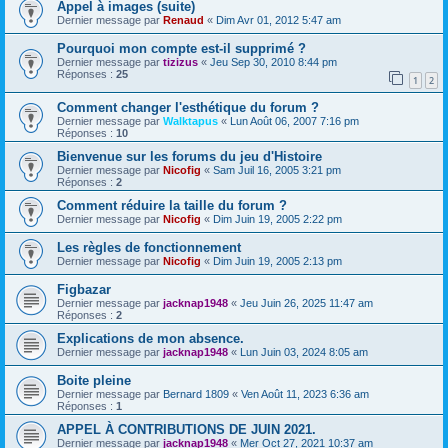
Appel à images (suite)
Dernier message par
Renaud
«
Dim Avr 01, 2012 5:47 am
Pourquoi mon compte est-il supprimé ?
Dernier message par
tizizus
«
Jeu Sep 30, 2010 8:44 pm
Réponses :
25
1
2
Comment changer l'esthétique du forum ?
Dernier message par
Walktapus
«
Lun Août 06, 2007 7:16 pm
Réponses :
10
Bienvenue sur les forums du jeu d'Histoire
Dernier message par
Nicofig
«
Sam Juil 16, 2005 3:21 pm
Réponses :
2
Comment réduire la taille du forum ?
Dernier message par
Nicofig
«
Dim Juin 19, 2005 2:22 pm
Les règles de fonctionnement
Dernier message par
Nicofig
«
Dim Juin 19, 2005 2:13 pm
Figbazar
Dernier message par
jacknap1948
«
Jeu Juin 26, 2025 11:47 am
Réponses :
2
Explications de mon absence.
Dernier message par
jacknap1948
«
Lun Juin 03, 2024 8:05 am
Boite pleine
Dernier message par
Bernard 1809
«
Ven Août 11, 2023 6:36 am
Réponses :
1
APPEL À CONTRIBUTIONS DE JUIN 2021.
Dernier message par
jacknap1948
«
Mer Oct 27, 2021 10:37 am