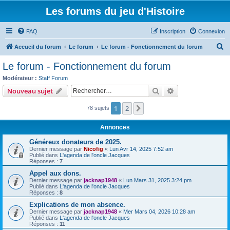
Les forums du jeu d'Histoire
FAQ
Inscription
Connexion
R
Accueil du forum
Le forum
Le forum - Fonctionnement du forum
e
Le forum - Fonctionnement du forum
c
Modérateur :
Staff Forum
h
Rechercher
Recherche avanc
Nouveau sujet
e
1
2
Suivant
78 sujets
r
c
Annonces
h
Généreux donateurs de 2025.
e
Dernier message par
Nicofig
«
Lun Avr 14, 2025 7:52 am
Publié dans
L'agenda de l'oncle Jacques
r
Réponses :
7
Appel aux dons.
Dernier message par
jacknap1948
«
Lun Mars 31, 2025 3:24 pm
Publié dans
L'agenda de l'oncle Jacques
Réponses :
8
Explications de mon absence.
Dernier message par
jacknap1948
«
Mer Mars 04, 2026 10:28 am
Publié dans
L'agenda de l'oncle Jacques
Réponses :
11