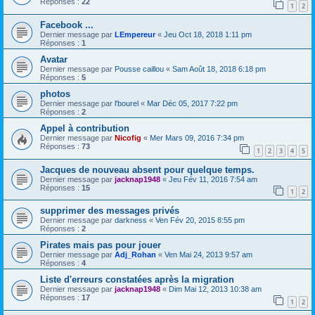
Réponses :
22
1
2
Facebook ...
Dernier message par
LEmpereur
«
Jeu Oct 18, 2018 1:11 pm
Réponses :
1
Avatar
Dernier message par
Pousse caillou
«
Sam Août 18, 2018 6:18 pm
Réponses :
5
photos
Dernier message par
l'bourel
«
Mar Déc 05, 2017 7:22 pm
Réponses :
2
Appel à contribution
Dernier message par
Nicofig
«
Mer Mars 09, 2016 7:34 pm
Réponses :
73
1
2
3
4
5
Jacques de nouveau absent pour quelque temps.
Dernier message par
jacknap1948
«
Jeu Fév 11, 2016 7:54 am
Réponses :
15
1
2
supprimer des messages privés
Dernier message par
darkness
«
Ven Fév 20, 2015 8:55 pm
Réponses :
2
Pirates mais pas pour jouer
Dernier message par
Adj_Rohan
«
Ven Mai 24, 2013 9:57 am
Réponses :
4
Liste d'erreurs constatées après la migration
Dernier message par
jacknap1948
«
Dim Mai 12, 2013 10:38 am
Réponses :
17
1
2