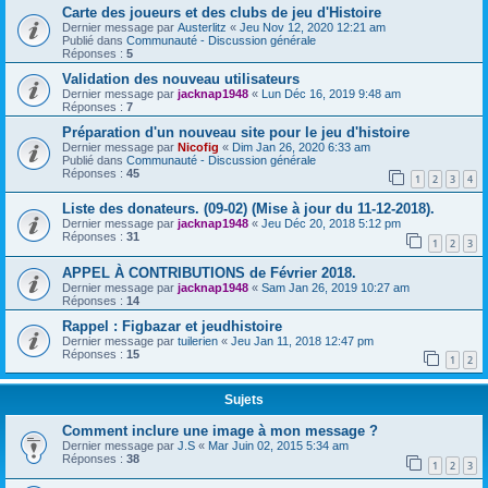
Carte des joueurs et des clubs de jeu d'Histoire
Dernier message par
Austerlitz
«
Jeu Nov 12, 2020 12:21 am
Publié dans
Communauté - Discussion générale
Réponses :
5
Validation des nouveau utilisateurs
Dernier message par
jacknap1948
«
Lun Déc 16, 2019 9:48 am
Réponses :
7
Préparation d'un nouveau site pour le jeu d'histoire
Dernier message par
Nicofig
«
Dim Jan 26, 2020 6:33 am
Publié dans
Communauté - Discussion générale
Réponses :
45
1
2
3
4
Liste des donateurs. (09-02) (Mise à jour du 11-12-2018).
Dernier message par
jacknap1948
«
Jeu Déc 20, 2018 5:12 pm
Réponses :
31
1
2
3
APPEL À CONTRIBUTIONS de Février 2018.
Dernier message par
jacknap1948
«
Sam Jan 26, 2019 10:27 am
Réponses :
14
Rappel : Figbazar et jeudhistoire
Dernier message par
tuilerien
«
Jeu Jan 11, 2018 12:47 pm
Réponses :
15
1
2
Sujets
Comment inclure une image à mon message ?
Dernier message par
J.S
«
Mar Juin 02, 2015 5:34 am
Réponses :
38
1
2
3