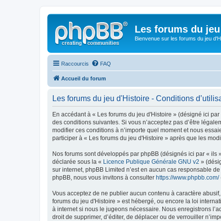
Les forums du jeu 
Bienvenue sur les forums du jeu d'Hi
Raccourcis
FAQ
Accueil du forum
Les forums du jeu d'Histoire - Conditions d’utilis
En accédant à « Les forums du jeu d'Histoire » (désigné ici par 
des conditions suivantes. Si vous n’acceptez pas d’être légalem
modifier ces conditions à n’importe quel moment et nous essai
participer à « Les forums du jeu d'Histoire » après que les mod
Nos forums sont développés par phpBB (désignés ici par « ils »
déclarée sous la «
Licence Publique Générale GNU v2
» (désig
sur internet, phpBB Limited n’est en aucun cas responsable de
phpBB, nous vous invitons à consulter
https://www.phpbb.com/
Vous acceptez de ne publier aucun contenu à caractère abusif, o
forums du jeu d'Histoire » est hébergé, ou encore la loi inter
à internet si nous le jugeons nécessaire. Nous enregistrons l’a
droit de supprimer, d’éditer, de déplacer ou de verrouiller n’im