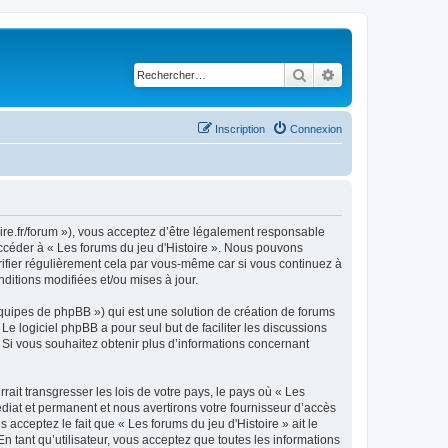
Rechercher
Recherche avancé
Inscription
Connexion
toire.fr/forum »), vous acceptez d’être légalement responsable
accéder à « Les forums du jeu d'Histoire ». Nous pouvons
ifier régulièrement cela par vous-même car si vous continuez à
ditions modifiées et/ou mises à jour.
équipes de phpBB ») qui est une solution de création de forums
 Le logiciel phpBB a pour seul but de faciliter les discussions
Si vous souhaitez obtenir plus d’informations concernant
ait transgresser les lois de votre pays, le pays où « Les
diat et permanent et nous avertirons votre fournisseur d’accès
acceptez le fait que « Les forums du jeu d'Histoire » ait le
n tant qu’utilisateur, vous acceptez que toutes les informations