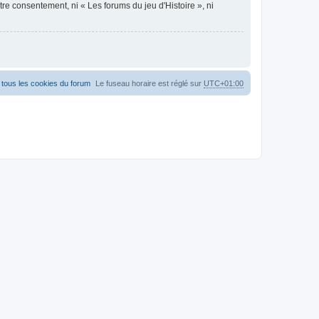
re consentement, ni « Les forums du jeu d'Histoire », ni
tous les cookies du forum
Le fuseau horaire est réglé sur
UTC+01:00