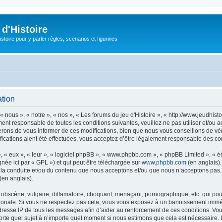
d'Histoire
stoire pour y parler règles, scenarios et figurines
ation
« nous », « notre », « nos », « Les forums du jeu d'Histoire », « http://www.jeudhis
ent responsable de toutes les conditions suivantes, veuillez ne pas utiliser et/ou 
erons de vous informer de ces modifications, bien que nous vous conseillons de vér
ifications aient été effectuées, vous acceptez d’être légalement responsable des con
, « eux », « leur », « logiciel phpBB », « www.phpbb.com », « phpBB Limited », « 
née ici par « GPL ») et qui peut être téléchargée sur
www.phpbb.com
(en anglais).
 la conduite et/ou du contenu que nous acceptons et/ou que nous n’acceptons pas. 
(en anglais).
bscène, vulgaire, diffamatoire, choquant, menaçant, pornographique, etc. qui pourr
nationale. Si vous ne respectez pas cela, vous vous exposez à un bannissement immé
dresse IP de tous les messages afin d’aider au renforcement de ces conditions. Vous 
porte quel sujet à n’importe quel moment si nous estimons que cela est nécessaire. E