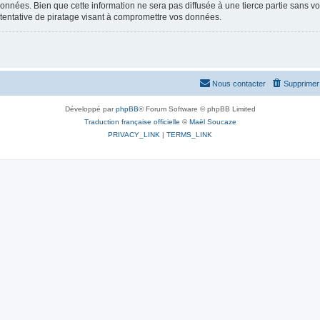
nées. Bien que cette information ne sera pas diffusée à une tierce partie sans vot
entative de piratage visant à compromettre vos données.
Nous contacter
Supprimer 
Développé par
phpBB
® Forum Software © phpBB Limited
Traduction française officielle
©
Maël Soucaze
PRIVACY_LINK
|
TERMS_LINK