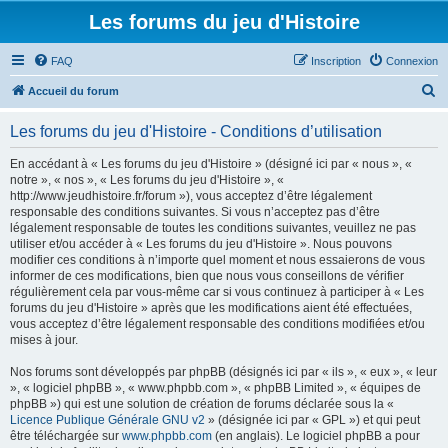
Les forums du jeu d'Histoire
FAQ
Inscription
Connexion
R
Accueil du forum
e
Les forums du jeu d'Histoire - Conditions d’utilisation
c
h
En accédant à « Les forums du jeu d'Histoire » (désigné ici par « nous », «
notre », « nos », « Les forums du jeu d'Histoire », «
e
http://www.jeudhistoire.fr/forum »), vous acceptez d’être légalement
r
responsable des conditions suivantes. Si vous n’acceptez pas d’être
légalement responsable de toutes les conditions suivantes, veuillez ne pas
c
utiliser et/ou accéder à « Les forums du jeu d'Histoire ». Nous pouvons
h
modifier ces conditions à n’importe quel moment et nous essaierons de vous
informer de ces modifications, bien que nous vous conseillons de vérifier
e
régulièrement cela par vous-même car si vous continuez à participer à « Les
r
forums du jeu d'Histoire » après que les modifications aient été effectuées,
vous acceptez d’être légalement responsable des conditions modifiées et/ou
mises à jour.
Nos forums sont développés par phpBB (désignés ici par « ils », « eux », « leur
», « logiciel phpBB », « www.phpbb.com », « phpBB Limited », « équipes de
phpBB ») qui est une solution de création de forums déclarée sous la «
Licence Publique Générale GNU v2
» (désignée ici par « GPL ») et qui peut
être téléchargée sur
www.phpbb.com
(en anglais). Le logiciel phpBB a pour