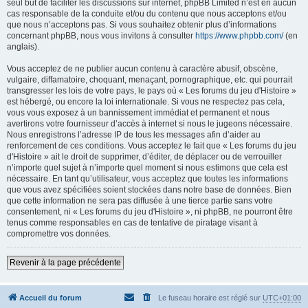
seul but de faciliter les discussions sur internet, phpBB Limited n’est en aucun
cas responsable de la conduite et/ou du contenu que nous acceptons et/ou
que nous n’acceptons pas. Si vous souhaitez obtenir plus d’informations
concernant phpBB, nous vous invitons à consulter
https://www.phpbb.com/
(en
anglais).
Vous acceptez de ne publier aucun contenu à caractère abusif, obscène,
vulgaire, diffamatoire, choquant, menaçant, pornographique, etc. qui pourrait
transgresser les lois de votre pays, le pays où « Les forums du jeu d'Histoire »
est hébergé, ou encore la loi internationale. Si vous ne respectez pas cela,
vous vous exposez à un bannissement immédiat et permanent et nous
avertirons votre fournisseur d’accès à internet si nous le jugeons nécessaire.
Nous enregistrons l’adresse IP de tous les messages afin d’aider au
renforcement de ces conditions. Vous acceptez le fait que « Les forums du jeu
d'Histoire » ait le droit de supprimer, d’éditer, de déplacer ou de verrouiller
n’importe quel sujet à n’importe quel moment si nous estimons que cela est
nécessaire. En tant qu’utilisateur, vous acceptez que toutes les informations
que vous avez spécifiées soient stockées dans notre base de données. Bien
que cette information ne sera pas diffusée à une tierce partie sans votre
consentement, ni « Les forums du jeu d'Histoire », ni phpBB, ne pourront être
tenus comme responsables en cas de tentative de piratage visant à
compromettre vos données.
Revenir à la page précédente
Accueil du forum
Le fuseau horaire est réglé sur
UTC+01:00