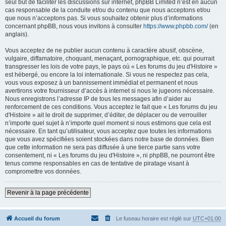
seul but de faciliter les discussions sur internet, phpBB Limited n’est en aucun
cas responsable de la conduite et/ou du contenu que nous acceptons et/ou
que nous n’acceptons pas. Si vous souhaitez obtenir plus d’informations
concernant phpBB, nous vous invitons à consulter
https://www.phpbb.com/
(en
anglais).
Vous acceptez de ne publier aucun contenu à caractère abusif, obscène,
vulgaire, diffamatoire, choquant, menaçant, pornographique, etc. qui pourrait
transgresser les lois de votre pays, le pays où « Les forums du jeu d'Histoire »
est hébergé, ou encore la loi internationale. Si vous ne respectez pas cela,
vous vous exposez à un bannissement immédiat et permanent et nous
avertirons votre fournisseur d’accès à internet si nous le jugeons nécessaire.
Nous enregistrons l’adresse IP de tous les messages afin d’aider au
renforcement de ces conditions. Vous acceptez le fait que « Les forums du jeu
d'Histoire » ait le droit de supprimer, d’éditer, de déplacer ou de verrouiller
n’importe quel sujet à n’importe quel moment si nous estimons que cela est
nécessaire. En tant qu’utilisateur, vous acceptez que toutes les informations
que vous avez spécifiées soient stockées dans notre base de données. Bien
que cette information ne sera pas diffusée à une tierce partie sans votre
consentement, ni « Les forums du jeu d'Histoire », ni phpBB, ne pourront être
tenus comme responsables en cas de tentative de piratage visant à
compromettre vos données.
Revenir à la page précédente
Accueil du forum
Le fuseau horaire est réglé sur
UTC+01:00