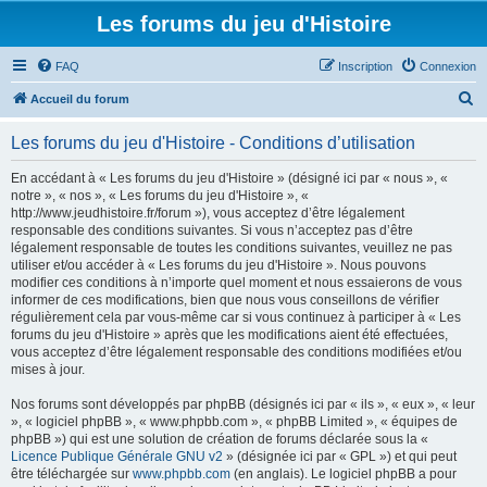
Les forums du jeu d'Histoire
FAQ
Inscription
Connexion
R
Accueil du forum
e
Les forums du jeu d'Histoire - Conditions d’utilisation
c
h
En accédant à « Les forums du jeu d'Histoire » (désigné ici par « nous », «
notre », « nos », « Les forums du jeu d'Histoire », «
e
http://www.jeudhistoire.fr/forum »), vous acceptez d’être légalement
r
responsable des conditions suivantes. Si vous n’acceptez pas d’être
légalement responsable de toutes les conditions suivantes, veuillez ne pas
c
utiliser et/ou accéder à « Les forums du jeu d'Histoire ». Nous pouvons
h
modifier ces conditions à n’importe quel moment et nous essaierons de vous
informer de ces modifications, bien que nous vous conseillons de vérifier
e
régulièrement cela par vous-même car si vous continuez à participer à « Les
r
forums du jeu d'Histoire » après que les modifications aient été effectuées,
vous acceptez d’être légalement responsable des conditions modifiées et/ou
mises à jour.
Nos forums sont développés par phpBB (désignés ici par « ils », « eux », « leur
», « logiciel phpBB », « www.phpbb.com », « phpBB Limited », « équipes de
phpBB ») qui est une solution de création de forums déclarée sous la «
Licence Publique Générale GNU v2
» (désignée ici par « GPL ») et qui peut
être téléchargée sur
www.phpbb.com
(en anglais). Le logiciel phpBB a pour