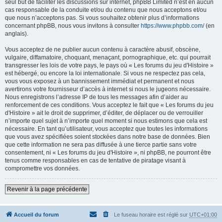
seul but de faciliter les discussions sur internet, phpBB Limited n’est en aucun
cas responsable de la conduite et/ou du contenu que nous acceptons et/ou
que nous n’acceptons pas. Si vous souhaitez obtenir plus d’informations
concernant phpBB, nous vous invitons à consulter
https://www.phpbb.com/
(en
anglais).
Vous acceptez de ne publier aucun contenu à caractère abusif, obscène,
vulgaire, diffamatoire, choquant, menaçant, pornographique, etc. qui pourrait
transgresser les lois de votre pays, le pays où « Les forums du jeu d'Histoire »
est hébergé, ou encore la loi internationale. Si vous ne respectez pas cela,
vous vous exposez à un bannissement immédiat et permanent et nous
avertirons votre fournisseur d’accès à internet si nous le jugeons nécessaire.
Nous enregistrons l’adresse IP de tous les messages afin d’aider au
renforcement de ces conditions. Vous acceptez le fait que « Les forums du jeu
d'Histoire » ait le droit de supprimer, d’éditer, de déplacer ou de verrouiller
n’importe quel sujet à n’importe quel moment si nous estimons que cela est
nécessaire. En tant qu’utilisateur, vous acceptez que toutes les informations
que vous avez spécifiées soient stockées dans notre base de données. Bien
que cette information ne sera pas diffusée à une tierce partie sans votre
consentement, ni « Les forums du jeu d'Histoire », ni phpBB, ne pourront être
tenus comme responsables en cas de tentative de piratage visant à
compromettre vos données.
Revenir à la page précédente
Accueil du forum
Le fuseau horaire est réglé sur
UTC+01:00