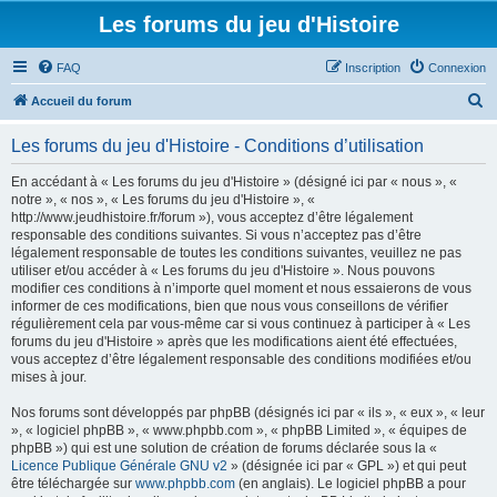
Les forums du jeu d'Histoire
FAQ
Inscription
Connexion
R
Accueil du forum
e
Les forums du jeu d'Histoire - Conditions d’utilisation
c
h
En accédant à « Les forums du jeu d'Histoire » (désigné ici par « nous », «
notre », « nos », « Les forums du jeu d'Histoire », «
e
http://www.jeudhistoire.fr/forum »), vous acceptez d’être légalement
r
responsable des conditions suivantes. Si vous n’acceptez pas d’être
légalement responsable de toutes les conditions suivantes, veuillez ne pas
c
utiliser et/ou accéder à « Les forums du jeu d'Histoire ». Nous pouvons
h
modifier ces conditions à n’importe quel moment et nous essaierons de vous
informer de ces modifications, bien que nous vous conseillons de vérifier
e
régulièrement cela par vous-même car si vous continuez à participer à « Les
r
forums du jeu d'Histoire » après que les modifications aient été effectuées,
vous acceptez d’être légalement responsable des conditions modifiées et/ou
mises à jour.
Nos forums sont développés par phpBB (désignés ici par « ils », « eux », « leur
», « logiciel phpBB », « www.phpbb.com », « phpBB Limited », « équipes de
phpBB ») qui est une solution de création de forums déclarée sous la «
Licence Publique Générale GNU v2
» (désignée ici par « GPL ») et qui peut
être téléchargée sur
www.phpbb.com
(en anglais). Le logiciel phpBB a pour