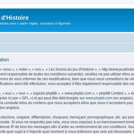
d'Histoire
stoire pour y parler règles, scenarios et figurines
ation
« nous », « notre », « nos », « Les forums du jeu d'Histoire », « http://www.jeudhis
ent responsable de toutes les conditions suivantes, veuillez ne pas utiliser et/ou 
erons de vous informer de ces modifications, bien que nous vous conseillons de vér
ifications aient été effectuées, vous acceptez d’être légalement responsable des con
, « eux », « leur », « logiciel phpBB », « www.phpbb.com », « phpBB Limited », « 
née ici par « GPL ») et qui peut être téléchargée sur
www.phpbb.com
(en anglais).
 la conduite et/ou du contenu que nous acceptons et/ou que nous n’acceptons pas. 
(en anglais).
bscène, vulgaire, diffamatoire, choquant, menaçant, pornographique, etc. qui pourr
nationale. Si vous ne respectez pas cela, vous vous exposez à un bannissement immé
dresse IP de tous les messages afin d’aider au renforcement de ces conditions. Vous 
porte quel sujet à n’importe quel moment si nous estimons que cela est nécessaire. E