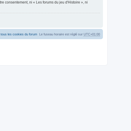
re consentement, ni « Les forums du jeu d'Histoire », ni
tous les cookies du forum
Le fuseau horaire est réglé sur
UTC+01:00