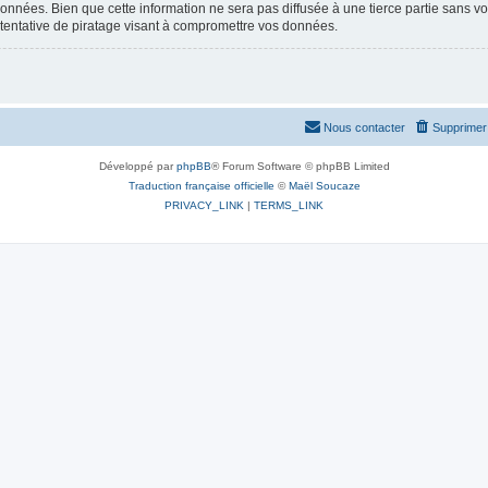
nées. Bien que cette information ne sera pas diffusée à une tierce partie sans vot
entative de piratage visant à compromettre vos données.
Nous contacter
Supprimer 
Développé par
phpBB
® Forum Software © phpBB Limited
Traduction française officielle
©
Maël Soucaze
PRIVACY_LINK
|
TERMS_LINK