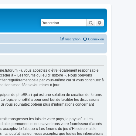
Rechercher
Recherche avancé
Inscription
Connexion
toire.fr/forum »), vous acceptez d’être légalement responsable
accéder à « Les forums du jeu d'Histoire ». Nous pouvons
ifier régulièrement cela par vous-même car si vous continuez à
ditions modifiées et/ou mises à jour.
équipes de phpBB ») qui est une solution de création de forums
 Le logiciel phpBB a pour seul but de faciliter les discussions
Si vous souhaitez obtenir plus d’informations concernant
ait transgresser les lois de votre pays, le pays où « Les
diat et permanent et nous avertirons votre fournisseur d’accès
acceptez le fait que « Les forums du jeu d'Histoire » ait le
n tant qu’utilisateur, vous acceptez que toutes les informations