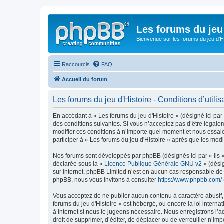
Les forums du jeu 
Bienvenue sur les forums du jeu d'Hi
Raccourcis
FAQ
Accueil du forum
Les forums du jeu d'Histoire - Conditions d’utilis
En accédant à « Les forums du jeu d'Histoire » (désigné ici par 
des conditions suivantes. Si vous n’acceptez pas d’être légalem
modifier ces conditions à n’importe quel moment et nous essai
participer à « Les forums du jeu d'Histoire » après que les mod
Nos forums sont développés par phpBB (désignés ici par « ils »
déclarée sous la «
Licence Publique Générale GNU v2
» (désig
sur internet, phpBB Limited n’est en aucun cas responsable de
phpBB, nous vous invitons à consulter
https://www.phpbb.com/
Vous acceptez de ne publier aucun contenu à caractère abusif, o
forums du jeu d'Histoire » est hébergé, ou encore la loi inter
à internet si nous le jugeons nécessaire. Nous enregistrons l’a
droit de supprimer, d’éditer, de déplacer ou de verrouiller n’im