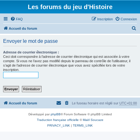
Les forums du jeu d'Histoire
FAQ
Inscription
Connexion
R
Accueil du forum
e
Envoyer le mot de passe
c
h
Adresse de courrier électronique :
Ceci doit correspondre à l’adresse de courrier électronique qui est associée à votre
e
compte. Si vous ne l’avez pas modifié depuis le panneau de contrôle de l’utilisateur, il
s’agit de l’adresse de courrier électronique que vous avez spécifiée lors de votre
r
inscription.
c
h
e
r
Accueil du forum
Le fuseau horaire est réglé sur
UTC+01:00
Développé par
phpBB
® Forum Software © phpBB Limited
Traduction française officielle
©
Maël Soucaze
PRIVACY_LINK
|
TERMS_LINK