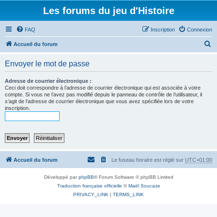
Les forums du jeu d'Histoire
FAQ
Inscription
Connexion
R
Accueil du forum
e
Envoyer le mot de passe
c
h
Adresse de courrier électronique :
Ceci doit correspondre à l’adresse de courrier électronique qui est associée à votre
e
compte. Si vous ne l’avez pas modifié depuis le panneau de contrôle de l’utilisateur, il
s’agit de l’adresse de courrier électronique que vous avez spécifiée lors de votre
r
inscription.
c
h
e
r
Accueil du forum
Le fuseau horaire est réglé sur
UTC+01:00
Développé par
phpBB
® Forum Software © phpBB Limited
Traduction française officielle
©
Maël Soucaze
PRIVACY_LINK
|
TERMS_LINK