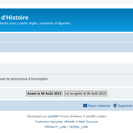
d'Histoire
stoire pour y parler règles, scenarios et figurines
uer le processus d’inscription.
Avant le 06 Août 2013
Le ou après le 06 Août 2013
Nous contacter
Supprimer 
Développé par
phpBB
® Forum Software © phpBB Limited
Traduction française officielle
©
Maël Soucaze
PRIVACY_LINK
|
TERMS_LINK