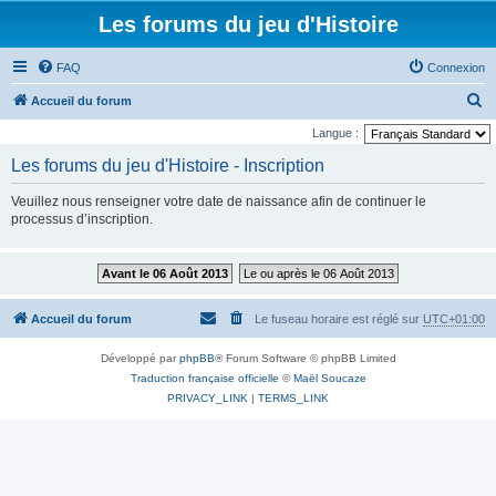
Les forums du jeu d'Histoire
FAQ
Connexion
R
Accueil du forum
e
Langue :
c
Les forums du jeu d'Histoire - Inscription
h
Veuillez nous renseigner votre date de naissance afin de continuer le
e
processus d’inscription.
r
c
Avant le 06 Août 2013
Le ou après le 06 Août 2013
h
e
Accueil du forum
Le fuseau horaire est réglé sur
UTC+01:00
r
Développé par
phpBB
® Forum Software © phpBB Limited
Traduction française officielle
©
Maël Soucaze
PRIVACY_LINK
|
TERMS_LINK