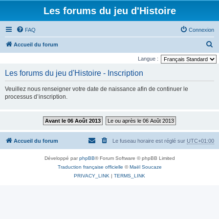
Les forums du jeu d'Histoire
FAQ
Connexion
R
Accueil du forum
e
Langue :
c
Les forums du jeu d'Histoire - Inscription
h
Veuillez nous renseigner votre date de naissance afin de continuer le
e
processus d’inscription.
r
c
Avant le 06 Août 2013
Le ou après le 06 Août 2013
h
e
Accueil du forum
Le fuseau horaire est réglé sur
UTC+01:00
r
Développé par
phpBB
® Forum Software © phpBB Limited
Traduction française officielle
©
Maël Soucaze
PRIVACY_LINK
|
TERMS_LINK