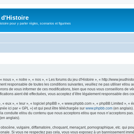
d'Histoire
stoire pour y parler règles, scenarios et figurines
« nous », « notre », « nos », « Les forums du jeu d'Histoire », « http://www.jeudhis
ent responsable de toutes les conditions suivantes, veuillez ne pas utiliser et/ou 
erons de vous informer de ces modifications, bien que nous vous conseillons de vér
ifications aient été effectuées, vous acceptez d’être légalement responsable des con
, « eux », « leur », « logiciel phpBB », « www.phpbb.com », « phpBB Limited », « 
née ici par « GPL ») et qui peut être téléchargée sur
www.phpbb.com
(en anglais).
 la conduite et/ou du contenu que nous acceptons et/ou que nous n’acceptons pas. 
(en anglais).
bscène, vulgaire, diffamatoire, choquant, menaçant, pornographique, etc. qui pourr
nationale. Si vous ne respectez pas cela, vous vous exposez à un bannissement immé