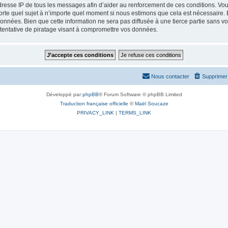
dresse IP de tous les messages afin d’aider au renforcement de ces conditions. Vous 
porte quel sujet à n’importe quel moment si nous estimons que cela est nécessaire. E
nées. Bien que cette information ne sera pas diffusée à une tierce partie sans vot
entative de piratage visant à compromettre vos données.
Nous contacter
Supprimer 
Développé par
phpBB
® Forum Software © phpBB Limited
Traduction française officielle
©
Maël Soucaze
PRIVACY_LINK
|
TERMS_LINK