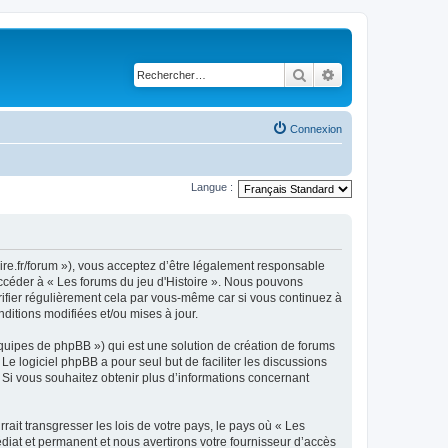
Rechercher
Recherche avancé
Connexion
Langue :
toire.fr/forum »), vous acceptez d’être légalement responsable
accéder à « Les forums du jeu d'Histoire ». Nous pouvons
ifier régulièrement cela par vous-même car si vous continuez à
ditions modifiées et/ou mises à jour.
équipes de phpBB ») qui est une solution de création de forums
 Le logiciel phpBB a pour seul but de faciliter les discussions
Si vous souhaitez obtenir plus d’informations concernant
ait transgresser les lois de votre pays, le pays où « Les
diat et permanent et nous avertirons votre fournisseur d’accès