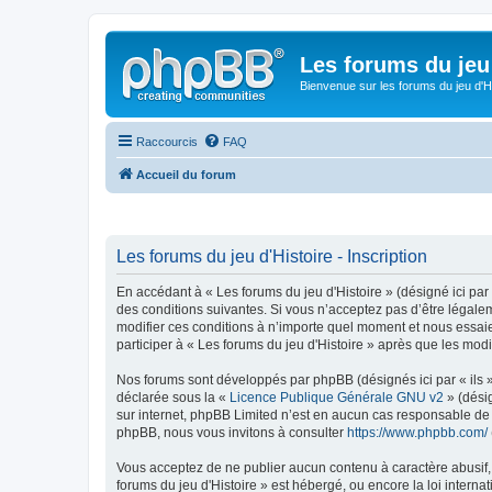
Les forums du jeu 
Bienvenue sur les forums du jeu d'Hi
Raccourcis
FAQ
Accueil du forum
Les forums du jeu d'Histoire - Inscription
En accédant à « Les forums du jeu d'Histoire » (désigné ici par 
des conditions suivantes. Si vous n’acceptez pas d’être légalem
modifier ces conditions à n’importe quel moment et nous essai
participer à « Les forums du jeu d'Histoire » après que les mod
Nos forums sont développés par phpBB (désignés ici par « ils »
déclarée sous la «
Licence Publique Générale GNU v2
» (désig
sur internet, phpBB Limited n’est en aucun cas responsable de
phpBB, nous vous invitons à consulter
https://www.phpbb.com/
Vous acceptez de ne publier aucun contenu à caractère abusif, o
forums du jeu d'Histoire » est hébergé, ou encore la loi inter