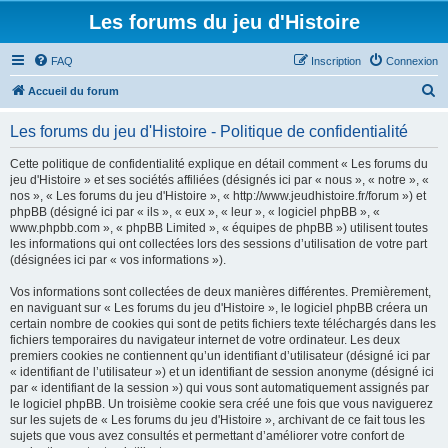
Les forums du jeu d'Histoire
FAQ
Inscription
Connexion
R
Accueil du forum
e
Les forums du jeu d'Histoire - Politique de confidentialité
c
h
Cette politique de confidentialité explique en détail comment « Les forums du
jeu d'Histoire » et ses sociétés affiliées (désignés ici par « nous », « notre », «
e
nos », « Les forums du jeu d'Histoire », « http://www.jeudhistoire.fr/forum ») et
r
phpBB (désigné ici par « ils », « eux », « leur », « logiciel phpBB », «
www.phpbb.com », « phpBB Limited », « équipes de phpBB ») utilisent toutes
c
les informations qui ont collectées lors des sessions d’utilisation de votre part
h
(désignées ici par « vos informations »).
e
Vos informations sont collectées de deux manières différentes. Premièrement,
r
en naviguant sur « Les forums du jeu d'Histoire », le logiciel phpBB créera un
certain nombre de cookies qui sont de petits fichiers texte téléchargés dans les
fichiers temporaires du navigateur internet de votre ordinateur. Les deux
premiers cookies ne contiennent qu’un identifiant d’utilisateur (désigné ici par
« identifiant de l’utilisateur ») et un identifiant de session anonyme (désigné ici
par « identifiant de la session ») qui vous sont automatiquement assignés par
le logiciel phpBB. Un troisième cookie sera créé une fois que vous naviguerez
sur les sujets de « Les forums du jeu d'Histoire », archivant de ce fait tous les
sujets que vous avez consultés et permettant d’améliorer votre confort de