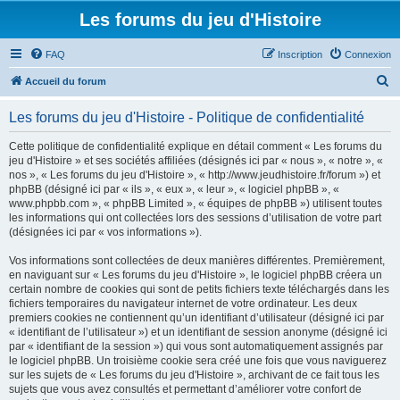
Les forums du jeu d'Histoire
FAQ
Inscription
Connexion
R
Accueil du forum
e
Les forums du jeu d'Histoire - Politique de confidentialité
c
h
Cette politique de confidentialité explique en détail comment « Les forums du
jeu d'Histoire » et ses sociétés affiliées (désignés ici par « nous », « notre », «
e
nos », « Les forums du jeu d'Histoire », « http://www.jeudhistoire.fr/forum ») et
r
phpBB (désigné ici par « ils », « eux », « leur », « logiciel phpBB », «
www.phpbb.com », « phpBB Limited », « équipes de phpBB ») utilisent toutes
c
les informations qui ont collectées lors des sessions d’utilisation de votre part
h
(désignées ici par « vos informations »).
e
Vos informations sont collectées de deux manières différentes. Premièrement,
r
en naviguant sur « Les forums du jeu d'Histoire », le logiciel phpBB créera un
certain nombre de cookies qui sont de petits fichiers texte téléchargés dans les
fichiers temporaires du navigateur internet de votre ordinateur. Les deux
premiers cookies ne contiennent qu’un identifiant d’utilisateur (désigné ici par
« identifiant de l’utilisateur ») et un identifiant de session anonyme (désigné ici
par « identifiant de la session ») qui vous sont automatiquement assignés par
le logiciel phpBB. Un troisième cookie sera créé une fois que vous naviguerez
sur les sujets de « Les forums du jeu d'Histoire », archivant de ce fait tous les
sujets que vous avez consultés et permettant d’améliorer votre confort de