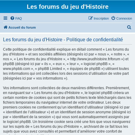
Les forums du jeu d'Histoire
FAQ
Inscription
Connexion
R
Accueil du forum
e
Les forums du jeu d'Histoire - Politique de confidentialité
c
h
Cette politique de confidentialité explique en détail comment « Les forums du
jeu d'Histoire » et ses sociétés affiliées (désignés ici par « nous », « notre », «
e
nos », « Les forums du jeu d'Histoire », « http://www.jeudhistoire.fr/forum ») et
r
phpBB (désigné ici par « ils », « eux », « leur », « logiciel phpBB », «
www.phpbb.com », « phpBB Limited », « équipes de phpBB ») utilisent toutes
c
les informations qui ont collectées lors des sessions d’utilisation de votre part
h
(désignées ici par « vos informations »).
e
Vos informations sont collectées de deux manières différentes. Premièrement,
r
en naviguant sur « Les forums du jeu d'Histoire », le logiciel phpBB créera un
certain nombre de cookies qui sont de petits fichiers texte téléchargés dans les
fichiers temporaires du navigateur internet de votre ordinateur. Les deux
premiers cookies ne contiennent qu’un identifiant d’utilisateur (désigné ici par
« identifiant de l’utilisateur ») et un identifiant de session anonyme (désigné ici
par « identifiant de la session ») qui vous sont automatiquement assignés par
le logiciel phpBB. Un troisième cookie sera créé une fois que vous naviguerez
sur les sujets de « Les forums du jeu d'Histoire », archivant de ce fait tous les
sujets que vous avez consultés et permettant d’améliorer votre confort de