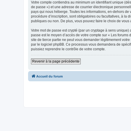
Votre compte contiendra au minimum un identifiant unique (dési
de passe ») et une adresse de courrier électronique personnell
pays qui nous héberge. Toutes les informations, en-dehors de vo
procédure d’inscription, sont obligatoires ou facultatives, à la
publiques ou non. De plus, vous pouvez faire le choix de vous 
Votre mot de passe est crypté (par un cryptage à sens unique) af
passe est le moyen d’accès de votre compte sur « Les forums du
site de tierce partie ne peut vous demander légitimement votre 
par le logiciel phpBB. Ce processus vous demandera de spécifie
puissiez reprendre le contrôle de votre compte.
Revenir à la page précédente
Accueil du forum