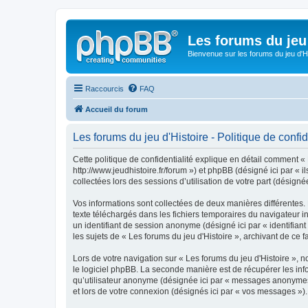
Les forums du jeu 
Bienvenue sur les forums du jeu d'Hi
Raccourcis
FAQ
Accueil du forum
Les forums du jeu d'Histoire - Politique de confid
Cette politique de confidentialité explique en détail comment « L
http://www.jeudhistoire.fr/forum ») et phpBB (désigné ici par « 
collectées lors des sessions d’utilisation de votre part (désignée
Vos informations sont collectées de deux manières différentes. 
texte téléchargés dans les fichiers temporaires du navigateur int
un identifiant de session anonyme (désigné ici par « identifia
les sujets de « Les forums du jeu d'Histoire », archivant de ce f
Lors de votre navigation sur « Les forums du jeu d'Histoire »
le logiciel phpBB. La seconde manière est de récupérer les inf
qu’utilisateur anonyme (désignée ici par « messages anonymes »)
et lors de votre connexion (désignés ici par « vos messages »).