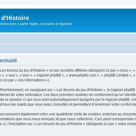
d'Histoire
stoire pour y parler règles, scenarios et figurines
entialité
es forums du jeu d'Histoire » et ses sociétés affiliées (désignés ici par « nous », « 
ils », « eux », « leur », « logiciel phpBB », « www.phpbb.com », « phpBB Limited », «
s ici par « vos informations »).
Premièrement, en naviguant sur « Les forums du jeu d'Histoire », le logiciel phpBB 
ernet de votre ordinateur. Les deux premiers cookies ne contiennent qu’un identifiant d
nt de la session ») qui vous sont automatiquement assignés par le logiciel phpBB. U
ait tous les sujets que vous avez consultés et permettant d’améliorer votre confort de
, nous pouvons également créer une quatrième sorte de cookies, externes au docume
ormations que vous nous envoyez et que nous collectons. Ceci peut correspondre ma
, l’inscription sur « Les forums du jeu d'Histoire » (désignée ici par « votre comp