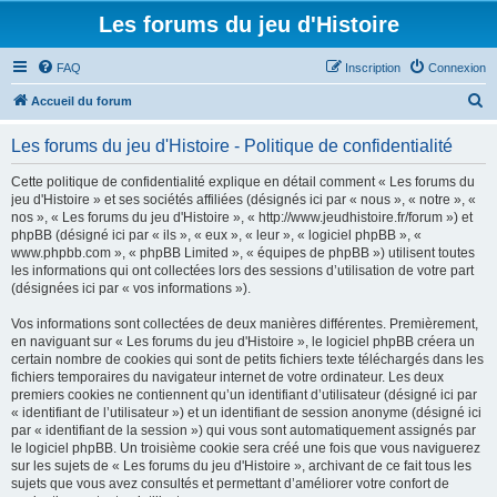
Les forums du jeu d'Histoire
FAQ
Inscription
Connexion
R
Accueil du forum
e
Les forums du jeu d'Histoire - Politique de confidentialité
c
h
Cette politique de confidentialité explique en détail comment « Les forums du
jeu d'Histoire » et ses sociétés affiliées (désignés ici par « nous », « notre », «
e
nos », « Les forums du jeu d'Histoire », « http://www.jeudhistoire.fr/forum ») et
r
phpBB (désigné ici par « ils », « eux », « leur », « logiciel phpBB », «
www.phpbb.com », « phpBB Limited », « équipes de phpBB ») utilisent toutes
c
les informations qui ont collectées lors des sessions d’utilisation de votre part
h
(désignées ici par « vos informations »).
e
Vos informations sont collectées de deux manières différentes. Premièrement,
r
en naviguant sur « Les forums du jeu d'Histoire », le logiciel phpBB créera un
certain nombre de cookies qui sont de petits fichiers texte téléchargés dans les
fichiers temporaires du navigateur internet de votre ordinateur. Les deux
premiers cookies ne contiennent qu’un identifiant d’utilisateur (désigné ici par
« identifiant de l’utilisateur ») et un identifiant de session anonyme (désigné ici
par « identifiant de la session ») qui vous sont automatiquement assignés par
le logiciel phpBB. Un troisième cookie sera créé une fois que vous naviguerez
sur les sujets de « Les forums du jeu d'Histoire », archivant de ce fait tous les
sujets que vous avez consultés et permettant d’améliorer votre confort de