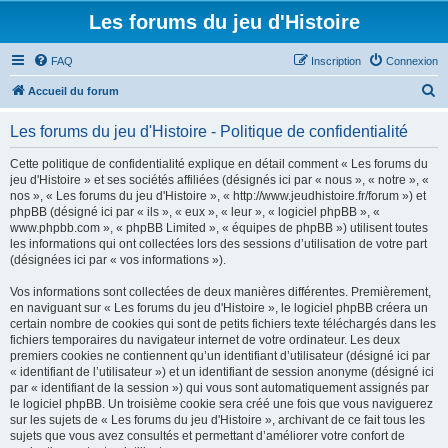
Les forums du jeu d'Histoire
FAQ
Inscription
Connexion
R
Accueil du forum
e
Les forums du jeu d'Histoire - Politique de confidentialité
c
h
Cette politique de confidentialité explique en détail comment « Les forums du
jeu d'Histoire » et ses sociétés affiliées (désignés ici par « nous », « notre », «
e
nos », « Les forums du jeu d'Histoire », « http://www.jeudhistoire.fr/forum ») et
r
phpBB (désigné ici par « ils », « eux », « leur », « logiciel phpBB », «
www.phpbb.com », « phpBB Limited », « équipes de phpBB ») utilisent toutes
c
les informations qui ont collectées lors des sessions d’utilisation de votre part
h
(désignées ici par « vos informations »).
e
Vos informations sont collectées de deux manières différentes. Premièrement,
r
en naviguant sur « Les forums du jeu d'Histoire », le logiciel phpBB créera un
certain nombre de cookies qui sont de petits fichiers texte téléchargés dans les
fichiers temporaires du navigateur internet de votre ordinateur. Les deux
premiers cookies ne contiennent qu’un identifiant d’utilisateur (désigné ici par
« identifiant de l’utilisateur ») et un identifiant de session anonyme (désigné ici
par « identifiant de la session ») qui vous sont automatiquement assignés par
le logiciel phpBB. Un troisième cookie sera créé une fois que vous naviguerez
sur les sujets de « Les forums du jeu d'Histoire », archivant de ce fait tous les
sujets que vous avez consultés et permettant d’améliorer votre confort de