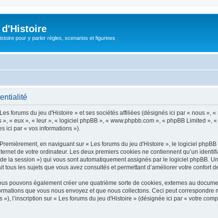
d'Histoire
stoire pour y parler règles, scenarios et figurines
entialité
es forums du jeu d'Histoire » et ses sociétés affiliées (désignés ici par « nous », « 
ils », « eux », « leur », « logiciel phpBB », « www.phpbb.com », « phpBB Limited », «
s ici par « vos informations »).
Premièrement, en naviguant sur « Les forums du jeu d'Histoire », le logiciel phpBB 
ernet de votre ordinateur. Les deux premiers cookies ne contiennent qu’un identifiant d
nt de la session ») qui vous sont automatiquement assignés par le logiciel phpBB. U
ait tous les sujets que vous avez consultés et permettant d’améliorer votre confort de
, nous pouvons également créer une quatrième sorte de cookies, externes au docume
ormations que vous nous envoyez et que nous collectons. Ceci peut correspondre ma
, l’inscription sur « Les forums du jeu d'Histoire » (désignée ici par « votre comp