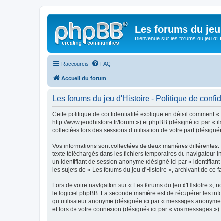
Les forums du jeu 
Bienvenue sur les forums du jeu d'Hi
Raccourcis
FAQ
Accueil du forum
Les forums du jeu d'Histoire - Politique de confid
Cette politique de confidentialité explique en détail comment « L
http://www.jeudhistoire.fr/forum ») et phpBB (désigné ici par « 
collectées lors des sessions d’utilisation de votre part (désignée
Vos informations sont collectées de deux manières différentes. 
texte téléchargés dans les fichiers temporaires du navigateur int
un identifiant de session anonyme (désigné ici par « identifia
les sujets de « Les forums du jeu d'Histoire », archivant de ce f
Lors de votre navigation sur « Les forums du jeu d'Histoire »
le logiciel phpBB. La seconde manière est de récupérer les inf
qu’utilisateur anonyme (désignée ici par « messages anonymes »)
et lors de votre connexion (désignés ici par « vos messages »).