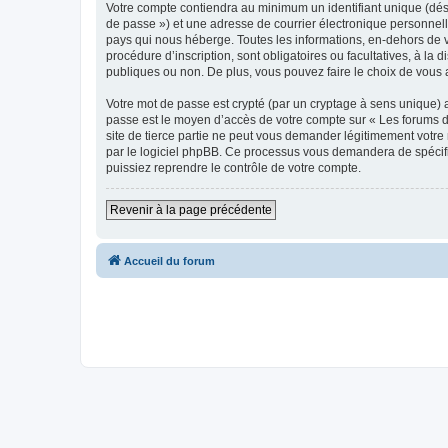
Votre compte contiendra au minimum un identifiant unique (dési
de passe ») et une adresse de courrier électronique personnell
pays qui nous héberge. Toutes les informations, en-dehors de vo
procédure d’inscription, sont obligatoires ou facultatives, à la
publiques ou non. De plus, vous pouvez faire le choix de vous 
Votre mot de passe est crypté (par un cryptage à sens unique) af
passe est le moyen d’accès de votre compte sur « Les forums du
site de tierce partie ne peut vous demander légitimement votre 
par le logiciel phpBB. Ce processus vous demandera de spécifie
puissiez reprendre le contrôle de votre compte.
Revenir à la page précédente
Accueil du forum