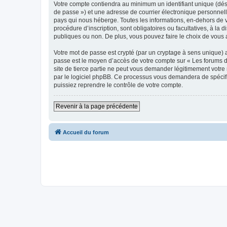
Votre compte contiendra au minimum un identifiant unique (dési
de passe ») et une adresse de courrier électronique personnell
pays qui nous héberge. Toutes les informations, en-dehors de vo
procédure d’inscription, sont obligatoires ou facultatives, à la
publiques ou non. De plus, vous pouvez faire le choix de vous 
Votre mot de passe est crypté (par un cryptage à sens unique) af
passe est le moyen d’accès de votre compte sur « Les forums du
site de tierce partie ne peut vous demander légitimement votre 
par le logiciel phpBB. Ce processus vous demandera de spécifie
puissiez reprendre le contrôle de votre compte.
Revenir à la page précédente
Accueil du forum