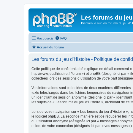
Les forums du jeu 
Bienvenue sur les forums du jeu d'Hi
Raccourcis
FAQ
Accueil du forum
Les forums du jeu d'Histoire - Politique de confid
Cette politique de confidentialité explique en détail comment « L
http://www.jeudhistoire.fr/forum ») et phpBB (désigné ici par « 
collectées lors des sessions d’utilisation de votre part (désignée
Vos informations sont collectées de deux manières différentes. 
texte téléchargés dans les fichiers temporaires du navigateur int
un identifiant de session anonyme (désigné ici par « identifia
les sujets de « Les forums du jeu d'Histoire », archivant de ce f
Lors de votre navigation sur « Les forums du jeu d'Histoire »
le logiciel phpBB. La seconde manière est de récupérer les inf
qu’utilisateur anonyme (désignée ici par « messages anonymes »)
et lors de votre connexion (désignés ici par « vos messages »).