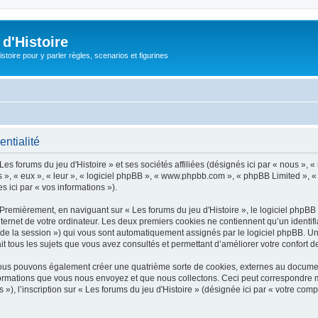
d'Histoire
stoire pour y parler règles, scenarios et figurines
entialité
es forums du jeu d'Histoire » et ses sociétés affiliées (désignés ici par « nous », « 
ils », « eux », « leur », « logiciel phpBB », « www.phpbb.com », « phpBB Limited », «
s ici par « vos informations »).
Premièrement, en naviguant sur « Les forums du jeu d'Histoire », le logiciel phpBB 
ernet de votre ordinateur. Les deux premiers cookies ne contiennent qu’un identifiant d
nt de la session ») qui vous sont automatiquement assignés par le logiciel phpBB. U
ait tous les sujets que vous avez consultés et permettant d’améliorer votre confort de
, nous pouvons également créer une quatrième sorte de cookies, externes au docume
ormations que vous nous envoyez et que nous collectons. Ceci peut correspondre ma
, l’inscription sur « Les forums du jeu d'Histoire » (désignée ici par « votre comp