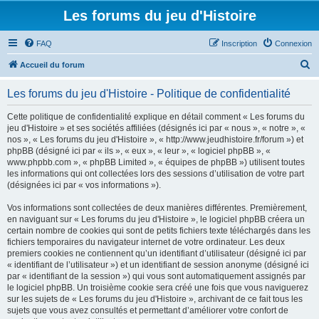
Les forums du jeu d'Histoire
FAQ
Inscription
Connexion
R
Accueil du forum
e
Les forums du jeu d'Histoire - Politique de confidentialité
c
h
Cette politique de confidentialité explique en détail comment « Les forums du
jeu d'Histoire » et ses sociétés affiliées (désignés ici par « nous », « notre », «
e
nos », « Les forums du jeu d'Histoire », « http://www.jeudhistoire.fr/forum ») et
r
phpBB (désigné ici par « ils », « eux », « leur », « logiciel phpBB », «
www.phpbb.com », « phpBB Limited », « équipes de phpBB ») utilisent toutes
c
les informations qui ont collectées lors des sessions d’utilisation de votre part
h
(désignées ici par « vos informations »).
e
Vos informations sont collectées de deux manières différentes. Premièrement,
r
en naviguant sur « Les forums du jeu d'Histoire », le logiciel phpBB créera un
certain nombre de cookies qui sont de petits fichiers texte téléchargés dans les
fichiers temporaires du navigateur internet de votre ordinateur. Les deux
premiers cookies ne contiennent qu’un identifiant d’utilisateur (désigné ici par
« identifiant de l’utilisateur ») et un identifiant de session anonyme (désigné ici
par « identifiant de la session ») qui vous sont automatiquement assignés par
le logiciel phpBB. Un troisième cookie sera créé une fois que vous naviguerez
sur les sujets de « Les forums du jeu d'Histoire », archivant de ce fait tous les
sujets que vous avez consultés et permettant d’améliorer votre confort de