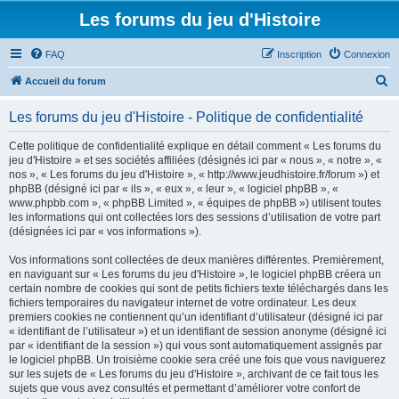
Les forums du jeu d'Histoire
FAQ
Inscription
Connexion
R
Accueil du forum
e
Les forums du jeu d'Histoire - Politique de confidentialité
c
h
Cette politique de confidentialité explique en détail comment « Les forums du
jeu d'Histoire » et ses sociétés affiliées (désignés ici par « nous », « notre », «
e
nos », « Les forums du jeu d'Histoire », « http://www.jeudhistoire.fr/forum ») et
r
phpBB (désigné ici par « ils », « eux », « leur », « logiciel phpBB », «
www.phpbb.com », « phpBB Limited », « équipes de phpBB ») utilisent toutes
c
les informations qui ont collectées lors des sessions d’utilisation de votre part
h
(désignées ici par « vos informations »).
e
Vos informations sont collectées de deux manières différentes. Premièrement,
r
en naviguant sur « Les forums du jeu d'Histoire », le logiciel phpBB créera un
certain nombre de cookies qui sont de petits fichiers texte téléchargés dans les
fichiers temporaires du navigateur internet de votre ordinateur. Les deux
premiers cookies ne contiennent qu’un identifiant d’utilisateur (désigné ici par
« identifiant de l’utilisateur ») et un identifiant de session anonyme (désigné ici
par « identifiant de la session ») qui vous sont automatiquement assignés par
le logiciel phpBB. Un troisième cookie sera créé une fois que vous naviguerez
sur les sujets de « Les forums du jeu d'Histoire », archivant de ce fait tous les
sujets que vous avez consultés et permettant d’améliorer votre confort de