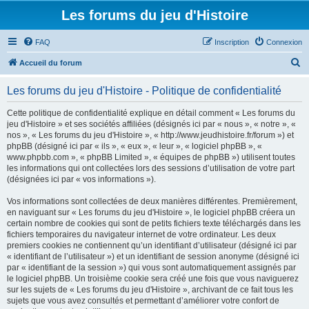
Les forums du jeu d'Histoire
FAQ
Inscription
Connexion
R
Accueil du forum
e
Les forums du jeu d'Histoire - Politique de confidentialité
c
h
Cette politique de confidentialité explique en détail comment « Les forums du
jeu d'Histoire » et ses sociétés affiliées (désignés ici par « nous », « notre », «
e
nos », « Les forums du jeu d'Histoire », « http://www.jeudhistoire.fr/forum ») et
r
phpBB (désigné ici par « ils », « eux », « leur », « logiciel phpBB », «
www.phpbb.com », « phpBB Limited », « équipes de phpBB ») utilisent toutes
c
les informations qui ont collectées lors des sessions d’utilisation de votre part
h
(désignées ici par « vos informations »).
e
Vos informations sont collectées de deux manières différentes. Premièrement,
r
en naviguant sur « Les forums du jeu d'Histoire », le logiciel phpBB créera un
certain nombre de cookies qui sont de petits fichiers texte téléchargés dans les
fichiers temporaires du navigateur internet de votre ordinateur. Les deux
premiers cookies ne contiennent qu’un identifiant d’utilisateur (désigné ici par
« identifiant de l’utilisateur ») et un identifiant de session anonyme (désigné ici
par « identifiant de la session ») qui vous sont automatiquement assignés par
le logiciel phpBB. Un troisième cookie sera créé une fois que vous naviguerez
sur les sujets de « Les forums du jeu d'Histoire », archivant de ce fait tous les
sujets que vous avez consultés et permettant d’améliorer votre confort de