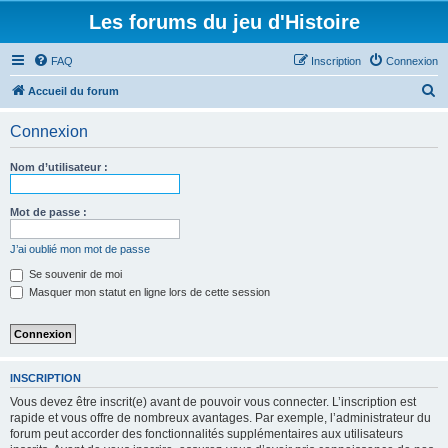
Les forums du jeu d'Histoire
FAQ
Inscription
Connexion
R
Accueil du forum
e
Connexion
c
h
Nom d’utilisateur :
e
r
Mot de passe :
c
J’ai oublié mon mot de passe
h
Se souvenir de moi
e
Masquer mon statut en ligne lors de cette session
r
INSCRIPTION
Vous devez être inscrit(e) avant de pouvoir vous connecter. L’inscription est
rapide et vous offre de nombreux avantages. Par exemple, l’administrateur du
forum peut accorder des fonctionnalités supplémentaires aux utilisateurs