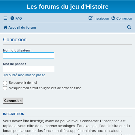
Les forums du jeu d'Histoire
FAQ
Inscription
Connexion
R
Accueil du forum
e
Connexion
c
h
Nom d’utilisateur :
e
r
Mot de passe :
c
J’ai oublié mon mot de passe
h
Se souvenir de moi
e
Masquer mon statut en ligne lors de cette session
r
INSCRIPTION
Vous devez être inscrit(e) avant de pouvoir vous connecter. L’inscription est
rapide et vous offre de nombreux avantages. Par exemple, l’administrateur du
forum peut accorder des fonctionnalités supplémentaires aux utilisateurs