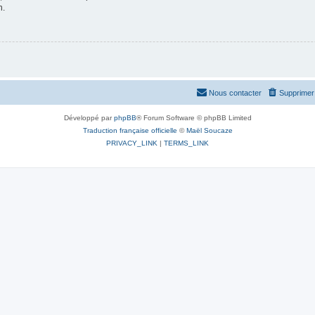
n.
Nous contacter
Supprimer 
Développé par
phpBB
® Forum Software © phpBB Limited
Traduction française officielle
©
Maël Soucaze
PRIVACY_LINK
|
TERMS_LINK