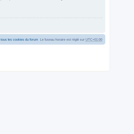
tous les cookies du forum
Le fuseau horaire est réglé sur
UTC+01:00