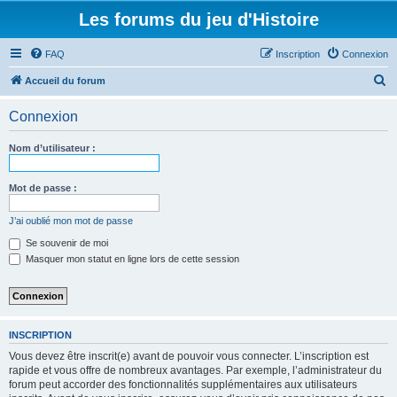
Les forums du jeu d'Histoire
FAQ
Inscription
Connexion
R
Accueil du forum
e
Connexion
c
h
Nom d’utilisateur :
e
r
Mot de passe :
c
J’ai oublié mon mot de passe
h
Se souvenir de moi
e
Masquer mon statut en ligne lors de cette session
r
INSCRIPTION
Vous devez être inscrit(e) avant de pouvoir vous connecter. L’inscription est
rapide et vous offre de nombreux avantages. Par exemple, l’administrateur du
forum peut accorder des fonctionnalités supplémentaires aux utilisateurs