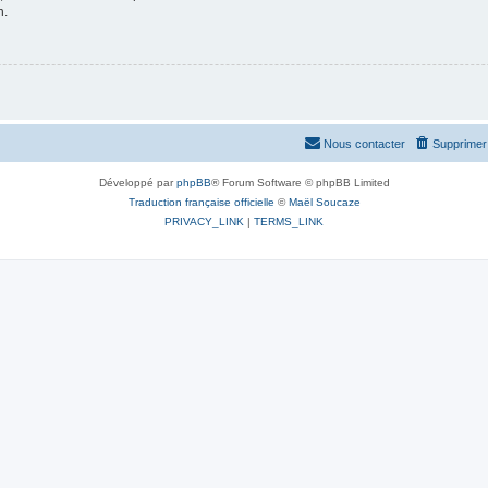
n.
Nous contacter
Supprimer 
Développé par
phpBB
® Forum Software © phpBB Limited
Traduction française officielle
©
Maël Soucaze
PRIVACY_LINK
|
TERMS_LINK