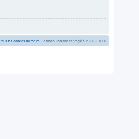
tous les cookies du forum
Le fuseau horaire est réglé sur
UTC+01:00