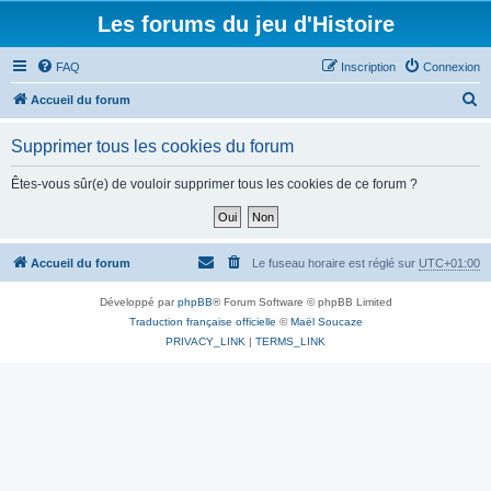
Les forums du jeu d'Histoire
FAQ
Inscription
Connexion
R
Accueil du forum
e
Supprimer tous les cookies du forum
c
h
Êtes-vous sûr(e) de vouloir supprimer tous les cookies de ce forum ?
e
r
c
Accueil du forum
Le fuseau horaire est réglé sur
UTC+01:00
h
Développé par
phpBB
® Forum Software © phpBB Limited
e
Traduction française officielle
©
Maël Soucaze
r
PRIVACY_LINK
|
TERMS_LINK