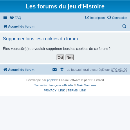
Les forums du jeu d'Histoire
FAQ
Inscription
Connexion
R
Accueil du forum
e
Supprimer tous les cookies du forum
c
h
Êtes-vous sûr(e) de vouloir supprimer tous les cookies de ce forum ?
e
r
c
Accueil du forum
Le fuseau horaire est réglé sur
UTC+01:00
h
Développé par
phpBB
® Forum Software © phpBB Limited
e
Traduction française officielle
©
Maël Soucaze
r
PRIVACY_LINK
|
TERMS_LINK